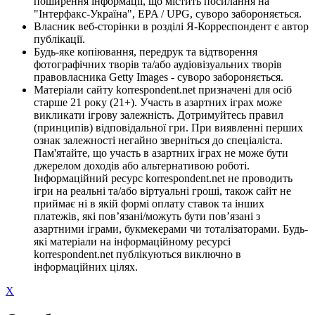
поширення інформації, що містить посилання на
"Інтерфакс-Україна", EPA / UPG, суворо забороняється.
Власник веб-сторінки в розділі Я-Корреспондент є автор
публікації.
Будь-яке копіювання, передрук та відтворення
фотографічних творів та/або аудіовізуальних творів
правовласника Getty Images - суворо забороняється.
Матеріали сайту korrespondent.net призначені для осіб
старше 21 року (21+). Участь в азартних іграх може
викликати ігрову залежність. Дотримуйтесь правил
(принципів) відповідальної гри. При виявленні перших
ознак залежності негайно зверніться до спеціаліста.
Пам'ятайте, що участь в азартних іграх не може бути
джерелом доходів або альтернативою роботі.
Інформаційний ресурс korrespondent.net не проводить
ігри на реальні та/або віртуальні гроші, також сайт не
приймає ні в якій формі оплату ставок та інших
платежів, які пов’язані/можуть бути пов’язані з
азартними іграми, букмекерами чи тоталізаторами. Будь-
які матеріали на інформаційному ресурсі
korrespondent.net публікуються виключно в
інформаційних цілях.
X