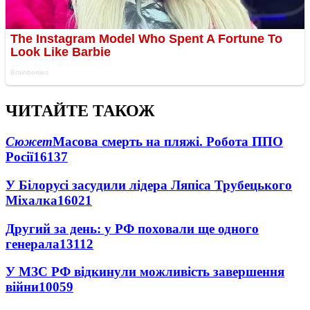
ЧИТАЙТЕ ТАКОЖ
Сюжет
Масова смерть на пляжі. Робота ППО
Росії
16137
У Білорусі засудили лідера Ляпіса Трубецького
Міхалка
16021
Другий за день: у РФ поховали ще одного
генерала
13112
У МЗС РФ відкинули можливість завершення
війни
10059