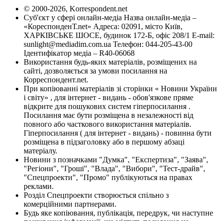
© 2000-2026, Korrespondent.net
Суб'єкт у сфері онлайн-медіа Назва онлайн-медіа –
«КореспонденТ.net» Адреса: 02091, місто Київ,
ХАРКІВСЬКЕ ШОСЕ, будинок 172-Б, офіс 208/1 E-mail:
sunlight@mediadim.com.ua
Телефон: 044-205-43-00
Ідентифікатор медіа – R40-06068
Використання будь-яких матеріалів, розміщених на
сайті, дозволяється за умови посилання на
Корреспондент.net.
При копіюванні матеріалів зі сторінки « Новини України
і світу» , для інтернет - видань - обов'язкове пряме
відкрите для пошукових систем гіперпосилання .
Посилання має бути розміщена в незалежності від
повного або часткового використання матеріалів.
Гіперпосилання ( для інтернет - видань) - повинна бути
розміщена в підзаголовку або в першому абзаці
матеріалу.
Новини з позначками "Думка", "Експертиза", "Заява",
"Регіони", "Гроші", "Влада", "Вибори", "Тест-драйв",
"Спецпроекти", "Промо" публікуються на правах
реклами.
Розділ Спецпроекти створюється спільно з
комерційними партнерами.
Будь яке копіювання, публікація, передрук, чи наступне