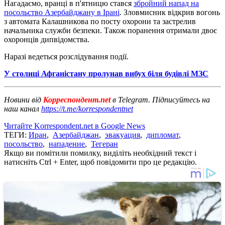
Нагадаємо, вранці в п'ятницю стався
збройний напад на
посольство Азербайджану в Ірані
. Зловмисник відкрив вогонь
з автомата Калашникова по посту охорони та застрелив
начальника служби безпеки. Також поранення отримали двоє
охоронців дипвідомства.
Наразі ведеться розслідування події.
У столиці Афганістану пролунав вибух біля будівлі МЗС
Новини від
Корреспондент.net
в Telegram. Підписуйтесь на
наш канал
https://t.me/korrespondentnet
Читайте Korrespondent.net в Google News
ТЕГИ:
Иран
,
Азербайджан
,
эвакуация
,
дипломат
,
посольство
,
нападение
,
Тегеран
Якщо ви помітили помилку, виділіть необхідний текст і
натисніть Ctrl + Enter, щоб повідомити про це редакцію.