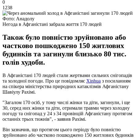
0
1238
Фото: Анадолу
Негода в Афганістані забрала життя 170 людей
Також було повністю зруйновано або
частково пошкоджено 150 житлових
будинків та загинули близько 80 тис.
голів худоби.
В Афганістані 170 людей стали жертвами сильних снігопадів
та холодної погоди. Про це повідомляє
Xinhua
з посиланням
на спікера міністерства природних катаклізмів Афганістану
Шавіулу Рахімі.
"Загалом 170 осіб, у тому числі жінки та діти, загинули, і ще
30, серед них жінки та діти, отримали травми через холодну
погоду та снігопад у 24 з 34 провінцій Афганістану протягом
останніх трьох тижнів", - заявив Рахімі.
Він зазначив, що протягом цього періоду було повністю
зруйновано або частково пошкоджено 150 житлових будинків