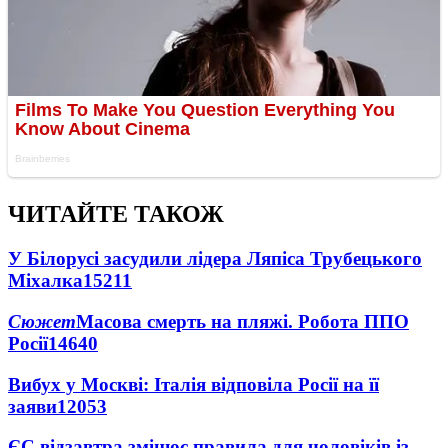
ЧИТАЙТЕ ТАКОЖ
У Білорусі засудили лідера Ляпіса Трубецького
Міхалка
15211
Сюжет
Масова смерть на пляжі. Робота ППО
Росії
14640
Вибух у Москві: Італія відповіла Росії на її
заяви
12053
ЄС відзавтра змінює правила для чоловіків із