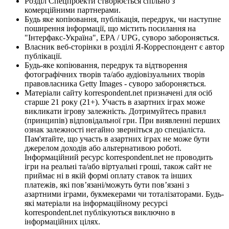
Розділ Спецпроекти створюється спільно з
комерційними партнерами.
Будь яке копіювання, публікація, передрук, чи наступне
поширення інформації, що містить посилання на
"Інтерфакс-Україна", EPA / UPG, суворо забороняється.
Власник веб-сторінки в розділі Я-Корреспондент є автор
публікації.
Будь-яке копіювання, передрук та відтворення
фотографічних творів та/або аудіовізуальних творів
правовласника Getty Images - суворо забороняється.
Матеріали сайту korrespondent.net призначені для осіб
старше 21 року (21+). Участь в азартних іграх може
викликати ігрову залежність. Дотримуйтесь правил
(принципів) відповідальної гри. При виявленні перших
ознак залежності негайно зверніться до спеціаліста.
Пам'ятайте, що участь в азартних іграх не може бути
джерелом доходів або альтернативою роботі.
Інформаційний ресурс korrespondent.net не проводить
ігри на реальні та/або віртуальні гроші, також сайт не
приймає ні в якій формі оплату ставок та інших
платежів, які пов’язані/можуть бути пов’язані з
азартними іграми, букмекерами чи тоталізаторами. Будь-
які матеріали на інформаційному ресурсі
korrespondent.net публікуються виключно в
інформаційних цілях.