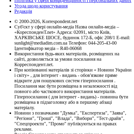
Політика у сфері конфіденційності і персональних даних
Угода щодо користування
Редакція
© 2000-2026, Korrespondent.net
Суб'єкт у сфері онлайн-медіа Назва онлайн-медіа –
«КореспонденТ.net» Адреса: 02091, місто Київ,
ХАРКІВСЬКЕ ШОСЕ, будинок 172-Б, офіс 208/1 E-mail:
sunlight@mediadim.com.ua
Телефон: 044-205-43-00
Ідентифікатор медіа – R40-06068
Використання будь-яких матеріалів, розміщених на
сайті, дозволяється за умови посилання на
Корреспондент.net.
При копіюванні матеріалів зі сторінки « Новини України
і світу» , для інтернет - видань - обов'язкове пряме
відкрите для пошукових систем гіперпосилання .
Посилання має бути розміщена в незалежності від
повного або часткового використання матеріалів.
Гіперпосилання ( для інтернет - видань) - повинна бути
розміщена в підзаголовку або в першому абзаці
матеріалу.
Новини з позначками "Думка", "Експертиза", "Заява",
"Регіони", "Гроші", "Влада", "Вибори", "Тест-драйв",
"Спецпроекти", "Промо" публікуються на правах
реклами.