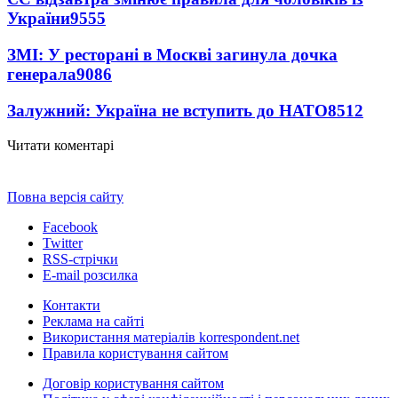
України
9555
ЗМІ: У ресторані в Москві загинула дочка
генерала
9086
Залужний: Україна не вступить до НАТО
8512
Читати коментарі
Повна версія сайту
Facebook
Twitter
RSS-стрічки
E-mail розсилка
Контакти
Реклама на сайті
Використання матеріалів korrespondent.net
Правила користування сайтом
Договір користування сайтом