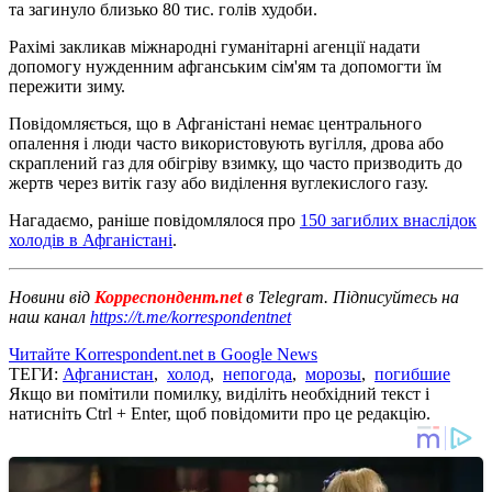
та загинуло близько 80 тис. голів худоби.
Рахімі закликав міжнародні гуманітарні агенції надати
допомогу нужденним афганським сім'ям та допомогти їм
пережити зиму.
Повідомляється, що в Афганістані немає центрального
опалення і люди часто використовують вугілля, дрова або
скраплений газ для обігріву взимку, що часто призводить до
жертв через витік газу або виділення вуглекислого газу.
Нагадаємо, раніше повідомлялося про
150 загиблих внаслідок
холодів в Афганістані
.
Новини від
Корреспондент.net
в Telegram. Підписуйтесь на
наш канал
https://t.me/korrespondentnet
Читайте Korrespondent.net в Google News
ТЕГИ:
Афганистан
,
холод
,
непогода
,
морозы
,
погибшие
Якщо ви помітили помилку, виділіть необхідний текст і
натисніть Ctrl + Enter, щоб повідомити про це редакцію.