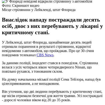
Фото: Скриншот видео
Місце стрілянини у Лейкленді, штат Флорида
Внаслідок нападу постраждали десять
осіб, двоє з них перебувають у лікарні у
критичному стані.
У Лейкленді, штат Флорида, щонайменше десять людей
отримали поранення в результаті стрілянини, відкритої
невідомими з автомобіля, що проїжджав. Про це 30 січня
повідомив телеканал
CBS News
.
За даними поліції, інцидент стався в понеділок. Стрілянина
велася з усіх чотирьох вікон чотиридверного Nissan, що
повільно рухався, з тонованим склом.
На думку начальника міської поліції Сема Тейлора, напад був
цілеспрямованим, а не випадковим.
Він уточнив, що дві людини перебувають у критичному стані,
ще вісім отримали безпечні для життя травми. Усі постраждалі
- дорослі чоловіки віком від 20 до 35 років.