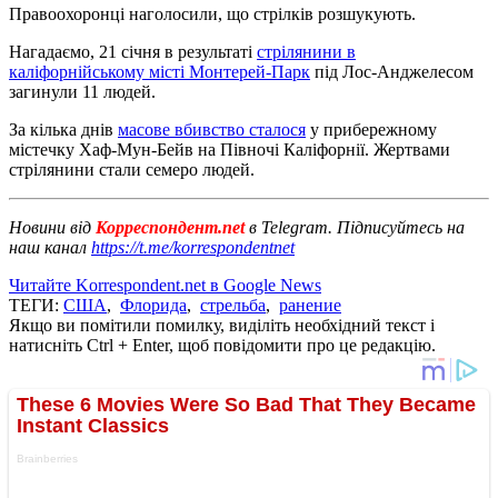
Правоохоронці наголосили, що стрілків розшукують.
Нагадаємо, 21 січня в результаті
стрілянини в
каліфорнійському місті Монтерей-Парк
під Лос-Анджелесом
загинули 11 людей.
За кілька днів
масове вбивство сталося
у прибережному
містечку Хаф-Мун-Бейв на Півночі Каліфорнії. Жертвами
стрілянини стали семеро людей.
Новини від
Корреспондент.net
в Telegram. Підписуйтесь на
наш канал
https://t.me/korrespondentnet
Читайте Korrespondent.net в Google News
ТЕГИ:
США
,
Флорида
,
стрельба
,
ранение
Якщо ви помітили помилку, виділіть необхідний текст і
натисніть Ctrl + Enter, щоб повідомити про це редакцію.