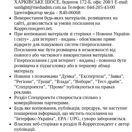
ХАРКІВСЬКЕ ШОСЕ, будинок 172-Б, офіс 208/1 E-mail:
sunlight@mediadim.com.ua
Телефон: 044-205-43-00
Ідентифікатор медіа – R40-06068
Використання будь-яких матеріалів, розміщених на
сайті, дозволяється за умови посилання на
Корреспондент.net.
При копіюванні матеріалів зі сторінки « Новини України
і світу» , для інтернет - видань - обов'язкове пряме
відкрите для пошукових систем гіперпосилання .
Посилання має бути розміщена в незалежності від
повного або часткового використання матеріалів.
Гіперпосилання ( для інтернет - видань) - повинна бути
розміщена в підзаголовку або в першому абзаці
матеріалу.
Новини з позначками "Думка", "Експертиза", "Заява",
"Регіони", "Гроші", "Влада", "Вибори", "Тест-драйв",
"Спецпроекти", "Промо" публікуються на правах
реклами.
Розділ Спецпроекти створюється спільно з
комерційними партнерами.
Будь яке копіювання, публікація, передрук, чи наступне
поширення інформації, що містить посилання на
"Інтерфакс-Україна", EPA / UPG, суворо забороняється.
Власник веб-сторінки в розділі Я-Корреспондент є автор
публікації.