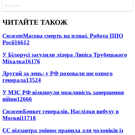
ЧИТАЙТЕ ТАКОЖ
Сюжет
Масова смерть на пляжі. Робота ППО
Росії
16612
У Білорусі засудили лідера Ляпіса Трубецького
Міхалка
16176
Другий за день: у РФ поховали ще одного
генерала
13524
У МЗС РФ відкинули можливість завершення
війни
12666
Сюжет
Бенкет генералів. Наслідки вибуху в
Москві
11718
ЄС відзавтра змінює правила для чоловіків із