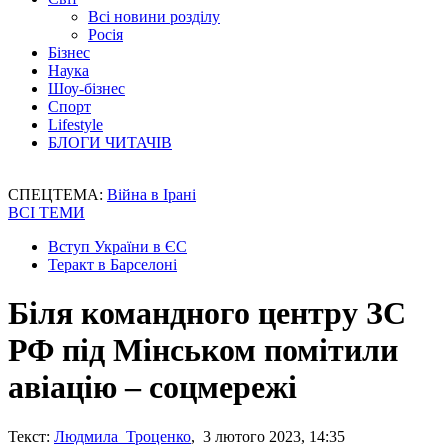
Всі новини розділу
Росія
Бізнес
Наука
Шоу-бізнес
Спорт
Lifestyle
БЛОГИ ЧИТАЧІВ
СПЕЦТЕМА:
Війна в Ірані
ВСІ ТЕМИ
Вступ України в ЄС
Теракт в Барселоні
Біля командного центру ЗС
РФ під Мінськом помітили
авіацію – соцмережі
Текст:
Людмила Троценко
, 3 лютого 2023, 14:35