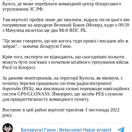
Купол, де може перебувати командний центр білоруського
угруповання ЗС РФ.
Там вертоліт пробув лише дві хвилини, відразу після цього він
попрямував на аеродром Великий Боков (Мозир), куди о 09:50
з Мачулищ вилетіли ще два Мі-8 ВПС РБ.
"Це може говорити, що він когось туди привіз і висадив або ж
забрав", - зазначає
Беларускі Гаюн.
Крім того, експерти не відкидають, що сьогоднішні польоти
можуть бути пов'язані з початком штабного тренування військ
Росії та Білорусі.
За даними моніторників, на території Купола, як мінімум, з
початку березня працювала система радіоелектронної
боротьби (РЕБ), яка викликала сильні перешкоди навігаційних
систем GPS/GLONASS. Ймовірно, що засоби РЕБ служили
для прикриття/захисту командного пункту.
Востаннє в цей район вертоліт прилітав 3 листопада 2022
року.