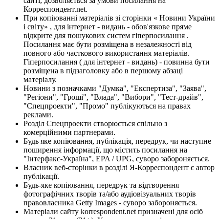
сайті, дозволяється за умови посилання на
Корреспондент.net.
При копіюванні матеріалів зі сторінки « Новини України
і світу» , для інтернет - видань - обов'язкове пряме
відкрите для пошукових систем гіперпосилання .
Посилання має бути розміщена в незалежності від
повного або часткового використання матеріалів.
Гіперпосилання ( для інтернет - видань) - повинна бути
розміщена в підзаголовку або в першому абзаці
матеріалу.
Новини з позначками "Думка", "Експертиза", "Заява",
"Регіони", "Гроші", "Влада", "Вибори", "Тест-драйв",
"Спецпроекти", "Промо" публікуються на правах
реклами.
Розділ Спецпроекти створюється спільно з
комерційними партнерами.
Будь яке копіювання, публікація, передрук, чи наступне
поширення інформації, що містить посилання на
"Інтерфакс-Україна", EPA / UPG, суворо забороняється.
Власник веб-сторінки в розділі Я-Корреспондент є автор
публікації.
Будь-яке копіювання, передрук та відтворення
фотографічних творів та/або аудіовізуальних творів
правовласника Getty Images - суворо забороняється.
Матеріали сайту korrespondent.net призначені для осіб