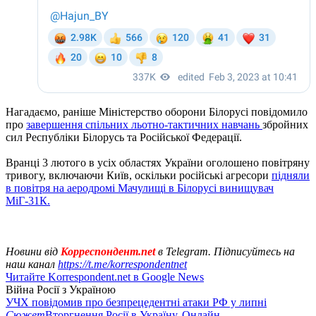
Нагадаємо, раніше Міністерство оборони Білорусі повідомило
про
завершення спільних льотно-тактичних навчань
збройних
сил Республіки Білорусь та Російської Федерації.
Вранці 3 лютого в усіх областях України оголошено повітряну
тривогу, включаючи Київ, оскільки російські агресори
підняли
в повітря на аеродромі Мачулищі в Білорусі винищувач
МіГ-31К.
Новини від
Корреспондент.net
в Telegram. Підписуйтесь на
наш канал
https://t.me/korrespondentnet
Читайте Korrespondent.net в Google News
Війна Росії з Україною
УЧХ повідомив про безпрецедентні атаки РФ у липні
Сюжет
Вторгнення Росії в Україну. Онлайн