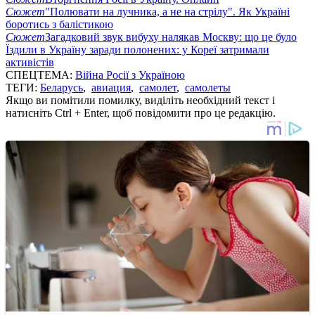
Сюжет
"Полювати на лучника, а не на стрілу". Як Україні
боротись з балістикою
Сюжет
Загадковий звук вибуху налякав Москву: що це було
Їздили в Україну заради полонених: у Кореї затримали
активістів
СПЕЦТЕМА:
Війна Росії з Україною
ТЕГИ:
Беларусь
,
авиация
,
самолет
,
самолеты
Якщо ви помітили помилку, виділіть необхідний текст і
натисніть Ctrl + Enter, щоб повідомити про це редакцію.