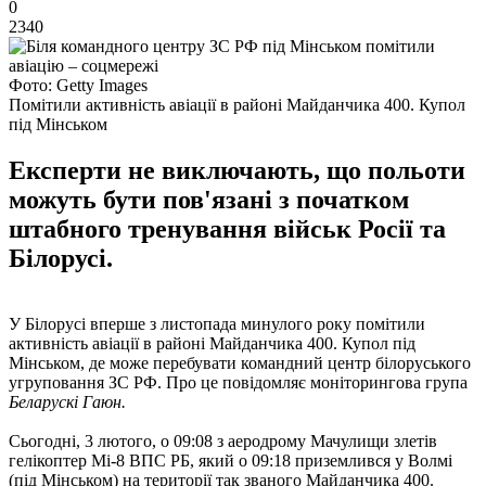
0
2340
Фото: Getty Images
Помітили активність авіації в районі Майданчика 400. Купол
під Мінськом
Експерти не виключають, що польоти
можуть бути пов'язані з початком
штабного тренування військ Росії та
Білорусі.
У Білорусі вперше з листопада минулого року помітили
активність авіації в районі Майданчика 400. Купол під
Мінськом, де може перебувати командний центр білоруського
угруповання ЗС РФ. Про це повідомляє моніторингова група
Беларускі Гаюн.
Сьогодні, 3 лютого, о 09:08 з аеродрому Мачулищи злетів
гелікоптер Мі-8 ВПС РБ, який о 09:18 приземлився у Волмі
(під Мінськом) на території так званого Майданчика 400.