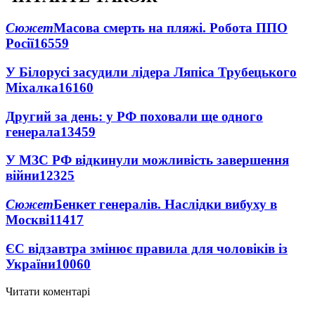
Сюжет
Масова смерть на пляжі. Робота ППО
Росії
16559
У Білорусі засудили лідера Ляпіса Трубецького
Міхалка
16160
Другий за день: у РФ поховали ще одного
генерала
13459
У МЗС РФ відкинули можливість завершення
війни
12325
Сюжет
Бенкет генералів. Наслідки вибуху в
Москві
11417
ЄС відзавтра змінює правила для чоловіків із
України
10060
Читати коментарі