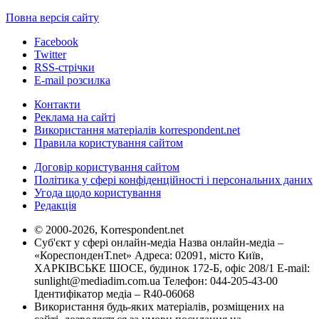
Повна версія сайту
Facebook
Twitter
RSS-стрічки
E-mail розсилка
Контакти
Реклама на сайті
Використання матеріалів korrespondent.net
Правила користування сайтом
Договір користування сайтом
Політика у сфері конфіденційності і персональних даних
Угода щодо користування
Редакція
© 2000-2026, Korrespondent.net
Суб'єкт у сфері онлайн-медіа Назва онлайн-медіа –
«КореспонденТ.net» Адреса: 02091, місто Київ,
ХАРКІВСЬКЕ ШОСЕ, будинок 172-Б, офіс 208/1 E-mail:
sunlight@mediadim.com.ua
Телефон: 044-205-43-00
Ідентифікатор медіа – R40-06068
Використання будь-яких матеріалів, розміщених на