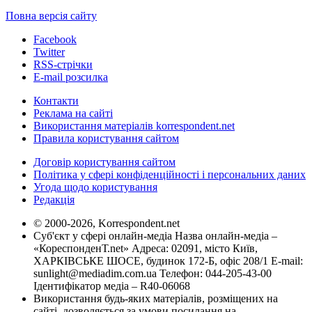
Повна версія сайту
Facebook
Twitter
RSS-стрічки
E-mail розсилка
Контакти
Реклама на сайті
Використання матеріалів korrespondent.net
Правила користування сайтом
Договір користування сайтом
Політика у сфері конфіденційності і персональних даних
Угода щодо користування
Редакція
© 2000-2026, Korrespondent.net
Суб'єкт у сфері онлайн-медіа Назва онлайн-медіа –
«КореспонденТ.net» Адреса: 02091, місто Київ,
ХАРКІВСЬКЕ ШОСЕ, будинок 172-Б, офіс 208/1 E-mail:
sunlight@mediadim.com.ua
Телефон: 044-205-43-00
Ідентифікатор медіа – R40-06068
Використання будь-яких матеріалів, розміщених на
сайті, дозволяється за умови посилання на