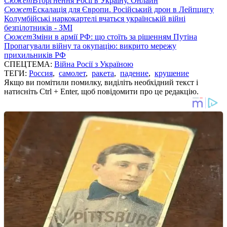
Сюжет
Вторгнення Росії в Україну. Онлайн
Сюжет
Ескалація для Європи. Російський дрон в Лейпцигу
Колумбійські наркокартелі вчаться українській війні
безпілотників - ЗМІ
Сюжет
Зміни в армії РФ: що стоїть за рішенням Путіна
Пропагували війну та окупацію: викрито мережу
прихильників РФ
СПЕЦТЕМА:
Війна Росії з Україною
ТЕГИ:
Россия
,
самолет
,
ракета
,
падение
,
крушение
Якщо ви помітили помилку, виділіть необхідний текст і
натисніть Ctrl + Enter, щоб повідомити про це редакцію.