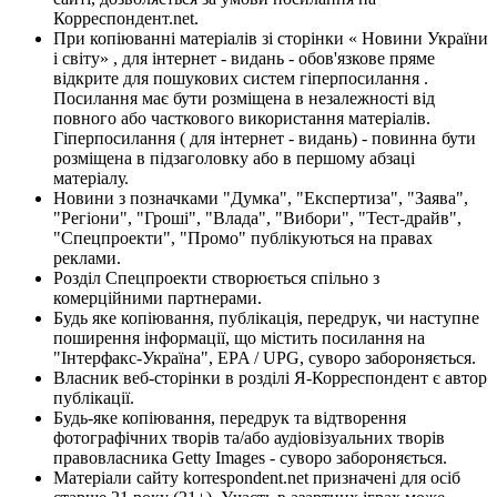
Корреспондент.net.
При копіюванні матеріалів зі сторінки « Новини України
і світу» , для інтернет - видань - обов'язкове пряме
відкрите для пошукових систем гіперпосилання .
Посилання має бути розміщена в незалежності від
повного або часткового використання матеріалів.
Гіперпосилання ( для інтернет - видань) - повинна бути
розміщена в підзаголовку або в першому абзаці
матеріалу.
Новини з позначками "Думка", "Експертиза", "Заява",
"Регіони", "Гроші", "Влада", "Вибори", "Тест-драйв",
"Спецпроекти", "Промо" публікуються на правах
реклами.
Розділ Спецпроекти створюється спільно з
комерційними партнерами.
Будь яке копіювання, публікація, передрук, чи наступне
поширення інформації, що містить посилання на
"Інтерфакс-Україна", EPA / UPG, суворо забороняється.
Власник веб-сторінки в розділі Я-Корреспондент є автор
публікації.
Будь-яке копіювання, передрук та відтворення
фотографічних творів та/або аудіовізуальних творів
правовласника Getty Images - суворо забороняється.
Матеріали сайту korrespondent.net призначені для осіб