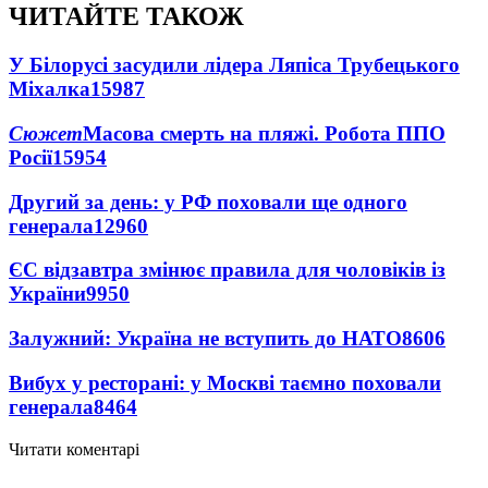
ЧИТАЙТЕ ТАКОЖ
У Білорусі засудили лідера Ляпіса Трубецького
Міхалка
15987
Сюжет
Масова смерть на пляжі. Робота ППО
Росії
15954
Другий за день: у РФ поховали ще одного
генерала
12960
ЄС відзавтра змінює правила для чоловіків із
України
9950
Залужний: Україна не вступить до НАТО
8606
Вибух у ресторані: у Москві таємно поховали
генерала
8464
Читати коментарі