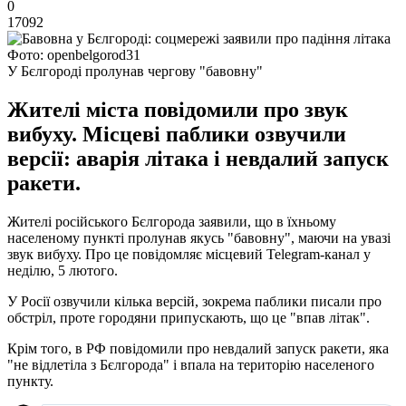
0
17092
Фото: openbelgorod31
У Бєлгороді пролунав чергову "бавовну"
Жителі міста повідомили про звук
вибуху. Місцеві паблики озвучили
версії: аварія літака і невдалий запуск
ракети.
Жителі російського Бєлгорода заявили, що в їхньому
населеному пункті пролунав якусь "бавовну", маючи на увазі
звук вибуху. Про це повідомляє місцевий Telegram-канал у
неділю, 5 лютого.
У Росії озвучили кілька версій, зокрема паблики писали про
обстріл, проте городяни припускають, що це "впав літак".
Крім того, в РФ повідомили про невдалий запуск ракети, яка
"не відлетіла з Бєлгорода" і впала на територію населеного
пункту.