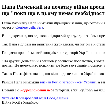
Папа Римський на початку війни просив 
що "поки що в цьому немає необхідност
Глава Ватикану Папа Римський Франциск заявив, що готовий зу
лютого,
Corriere della Sera
.
Він підкреслив, що однаково відкритий для зустрічі з обома пр
Так Папа відповів на запитання журналістів, чи міг би він стат
Говорячи про військовий конфлікт на території України, він пов
"На другий день війни я зайшов у російське посольство, я хоті
потім... Це неможливо пояснити, це було внутрішнім поривом, це
Також Понтифік зазначив, що війна йде не лише в Україні, і ко
Раніше Папа Римський
визнав Росію загарбником України
, а т
Новини від
Корреспондент.net
в Telegram. Підписуйтесь на на
Читайте Korrespondent.net в Google News
Війна Росії з Україною