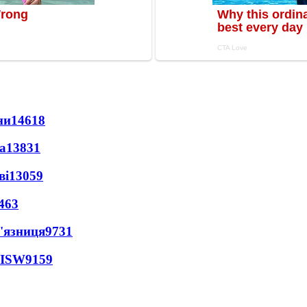
ни
14618
а
13831
ві
13059
463
'язниця
9731
 ISW
9159