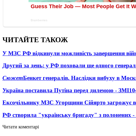
ЧИТАЙТЕ ТАКОЖ
У МЗС РФ відкинули можливість завершення вій
Другий за день: у РФ поховали ще одного генерал
Сюжет
Бенкет генералів. Наслідки вибуху в Моск
Україна поставила Путіна перед дилемою - ЗМІ
10
Ексочільнику МЗС Угорщини Сійярто загрожує в
РФ створила "українську бригаду" з полонених -
Читати коментарі