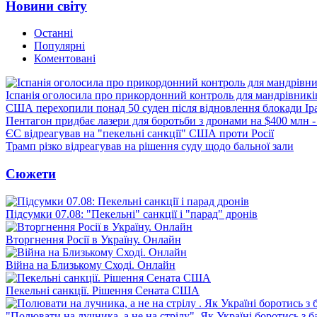
Новини світу
Останні
Популярні
Коментовані
Іспанія оголосила про прикордонний контроль для мандрівників 
США перехопили понад 50 суден після відновлення блокади Ір
Пентагон придбає лазери для боротьби з дронами на $400 млн -
ЄС відреагував на "пекельні санкції" США проти Росії
Трамп різко відреагував на рішення суду щодо бальної зали
Сюжети
Підсумки 07.08: "Пекельні" санкції і "парад" дронів
Вторгнення Росії в Україну. Онлайн
Війна на Близькому Сході. Онлайн
Пекельні санкції. Рішення Сената США
"Полювати на лучника, а не на стрілу". Як Україні боротись з 