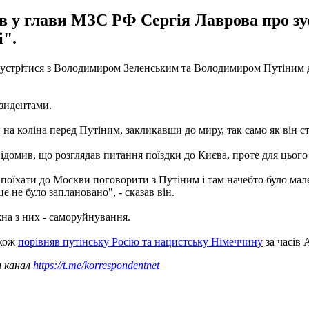
у глави МЗС РФ Сергія Лаврова про зуст
і".
стрітися з Володимиром Зеленським та Володимиром Путіним для
езидентами.
и на коліна перед Путіним, закликавши до миру, так само як він 
ідомив, що розглядав питання поїздки до Києва, проте для цього 
в поїхати до Москви поговорити з Путіним і там начебто було мал
 не було заплановано", - сказав він.
жна з них - саморуйнування.
акож
порівняв путінську Росію та нацистську Німеччину
за часів 
ш канал
https://t.me/korrespondentnet