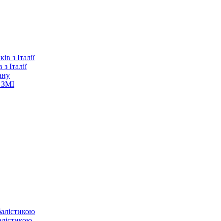
з Італії
ану
 ЗМІ
балістикою