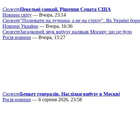
Сюжет
Пекельні санкції. Рішення Сената США
Новини світу
— Вчора, 23:14
Сюжет
"Полювати на лучника, а не на стрілу". Як Україні бор
Новини України
— Вчора, 16:36
Сюжет
Загадковий звук вибуху налякав Москву: що це було
Росія новини
— Вчора, 15:27
Сюжет
Бенкет генералів. Наслідки вибуху в Москві
Росія новини
— 6 серпня 2026, 23:58