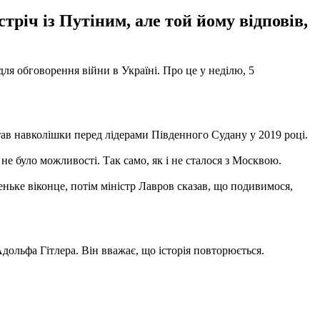
річ із Путіним, але той йому відповів,
 обговорення війни в Україні. Про це у неділю, 5
став навколішки перед лідерами Південного Судану у 2019 році.
не було можливості. Так само, як і не сталося з Москвою.
еньке віконце, потім міністр Лавров сказав, що подивимося,
Адольфа Гітлера. Він вважає, що історія повторюється.