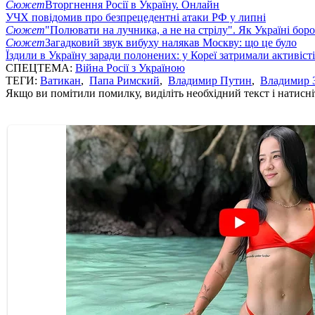
Сюжет
Вторгнення Росії в Україну. Онлайн
УЧХ повідомив про безпрецедентні атаки РФ у липні
Сюжет
"Полювати на лучника, а не на стрілу". Як Україні бор
Сюжет
Загадковий звук вибуху налякав Москву: що це було
Їздили в Україну заради полонених: у Кореї затримали активіст
СПЕЦТЕМА:
Війна Росії з Україною
ТЕГИ:
Ватикан
,
Папа Римский
,
Владимир Путин
,
Владимир 
Якщо ви помітили помилку, виділіть необхідний текст і натисніт