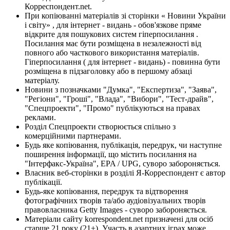
Корреспондент.net.
При копіюванні матеріалів зі сторінки « Новини України
і світу» , для інтернет - видань - обов'язкове пряме
відкрите для пошукових систем гіперпосилання .
Посилання має бути розміщена в незалежності від
повного або часткового використання матеріалів.
Гіперпосилання ( для інтернет - видань) - повинна бути
розміщена в підзаголовку або в першому абзаці
матеріалу.
Новини з позначками "Думка", "Експертиза", "Заява",
"Регіони", "Гроші", "Влада", "Вибори", "Тест-драйв",
"Спецпроекти", "Промо" публікуються на правах
реклами.
Розділ Спецпроекти створюється спільно з
комерційними партнерами.
Будь яке копіювання, публікація, передрук, чи наступне
поширення інформації, що містить посилання на
"Інтерфакс-Україна", EPA / UPG, суворо забороняється.
Власник веб-сторінки в розділі Я-Корреспондент є автор
публікації.
Будь-яке копіювання, передрук та відтворення
фотографічних творів та/або аудіовізуальних творів
правовласника Getty Images - суворо забороняється.
Матеріали сайту korrespondent.net призначені для осіб
старше 21 року (21+). Участь в азартних іграх може