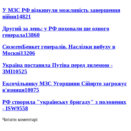
У МЗС РФ відкинули можливість завершення
війни
14821
Другий за день: у РФ поховали ще одного
генерала
13860
Сюжет
Бенкет генералів. Наслідки вибуху в
Москві
13206
Україна поставила Путіна перед дилемою -
ЗМІ
10525
Ексочільнику МЗС Угорщини Сійярто загрожує
в'язниця
10075
РФ створила "українську бригаду" з полонених
- ISW
9558
Читати коментарі