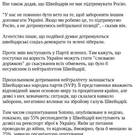
Він також додав, що Швейцарія не має підтримувати Росію.
"У нас не повинно бути вето на те, щоб забороняти іншим
допомагати Україні. Якщо ми робимо це, то підтримуємо
Росію, а не дотримуємось нейтральної позиції", - сказав він.
Агентство пише, що подібної думки дотримуються
швейцарські соціал-демократи та зелені ліберали.
Проти змін виступають у Партії зелених. Там кажуть, що
поступки на користь України можуть стати "слизькою
доріжкою" до скасування всіх обмежень, що було б
несумісним із нейтралітетом Швейцарії.
Прихильником дотримання нейтралітету залишається
Швейцарська народна партія (SVP). Її представники вважають
відповідний закон основою миру та процвітання країни, але
деякі з них зазначають: ситуація, що склалася навколо
заборони, негативно впливає на збройову галузь Швейцарії.
Тим часом соцопитування Sotomo, опубліковане в неділю,
показало, що 55% респондентів у Швейцарії виступають за
дозвіл на реекспорт зброї в Україну. Якби це питання
проводили до війни, то відповідь, ймовірно, була б меншою за
25%, заявили організатори опитування.