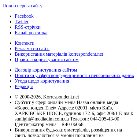
Повна версія сайту
Facebook
Twitter
RSS-стрічки
E-mail розсилка
Контакти
Реклама на сайті
Використання матеріалів korrespondent.net
Правила користування сайтом
Договір користування сайтом
Політика у сфері конфіденційності і персональних даних
Угода щодо користування
Редакція
© 2000-2026, Korrespondent.net
Суб'єкт у сфері онлайн-медіа Назва онлайн-медіа –
«КореспонденТ.net» Адреса: 02091, місто Київ,
ХАРКІВСЬКЕ ШОСЕ, будинок 172-Б, офіс 208/1 E-mail:
sunlight@mediadim.com.ua
Телефон: 044-205-43-00
Ідентифікатор медіа – R40-06068
Використання будь-яких матеріалів, розміщених на
сайті, дозволяється за умови посилання на