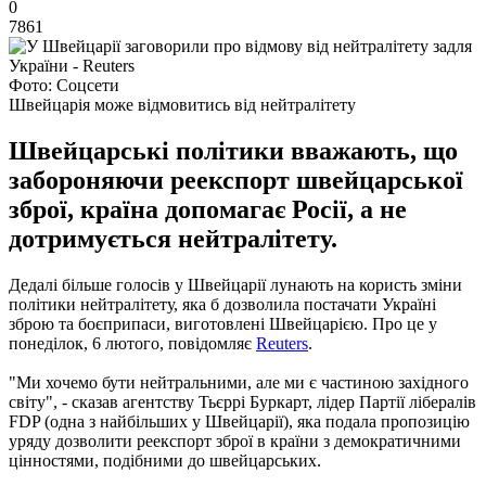
0
7861
Фото: Соцсети
Швейцарія може відмовитись від нейтралітету
Швейцарські політики вважають, що
забороняючи реекспорт швейцарської
зброї, країна допомагає Росії, а не
дотримується нейтралітету.
Дедалі більше голосів у Швейцарії лунають на користь зміни
політики нейтралітету, яка б дозволила постачати Україні
зброю та боєприпаси, виготовлені Швейцарією. Про це у
понеділок, 6 лютого, повідомляє
Reuters
.
"Ми хочемо бути нейтральними, але ми є частиною західного
світу", - сказав агентству Тьєррі Буркарт, лідер Партії лібералів
FDP (одна з найбільших у Швейцарії), яка подала пропозицію
уряду дозволити реекспорт зброї в країни з демократичними
цінностями, подібними до швейцарських.