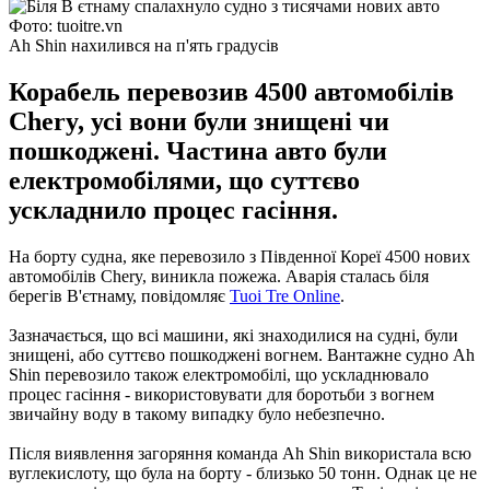
Фото: tuoitre.vn
Ah Shin нахилився на п'ять градусів
Корабель перевозив 4500 автомобілів
Chery, усі вони були знищені чи
пошкоджені. Частина авто були
електромобілями, що суттєво
ускладнило процес гасіння.
На борту судна, яке перевозило з Південної Кореї 4500 нових
автомобілів Chery, виникла пожежа. Аварія сталась біля
берегів В'єтнаму, повідомляє
Tuoi Tre Online
.
Зазначається, що всі машини, які знаходилися на судні, були
знищені, або суттєво пошкоджені вогнем. Вантажне судно Ah
Shin перевозило також електромобілі, що ускладнювало
процес гасіння - використовувати для боротьби з вогнем
звичайну воду в такому випадку було небезпечно.
Після виявлення загоряння команда Ah Shin використала всю
вуглекислоту, що була на борту - близько 50 тонн. Однак це не