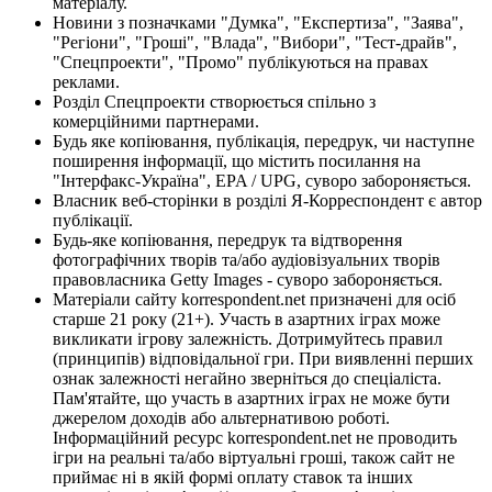
матеріалу.
Новини з позначками "Думка", "Експертиза", "Заява",
"Регіони", "Гроші", "Влада", "Вибори", "Тест-драйв",
"Спецпроекти", "Промо" публікуються на правах
реклами.
Розділ Спецпроекти створюється спільно з
комерційними партнерами.
Будь яке копіювання, публікація, передрук, чи наступне
поширення інформації, що містить посилання на
"Інтерфакс-Україна", EPA / UPG, суворо забороняється.
Власник веб-сторінки в розділі Я-Корреспондент є автор
публікації.
Будь-яке копіювання, передрук та відтворення
фотографічних творів та/або аудіовізуальних творів
правовласника Getty Images - суворо забороняється.
Матеріали сайту korrespondent.net призначені для осіб
старше 21 року (21+). Участь в азартних іграх може
викликати ігрову залежність. Дотримуйтесь правил
(принципів) відповідальної гри. При виявленні перших
ознак залежності негайно зверніться до спеціаліста.
Пам'ятайте, що участь в азартних іграх не може бути
джерелом доходів або альтернативою роботі.
Інформаційний ресурс korrespondent.net не проводить
ігри на реальні та/або віртуальні гроші, також сайт не
приймає ні в якій формі оплату ставок та інших