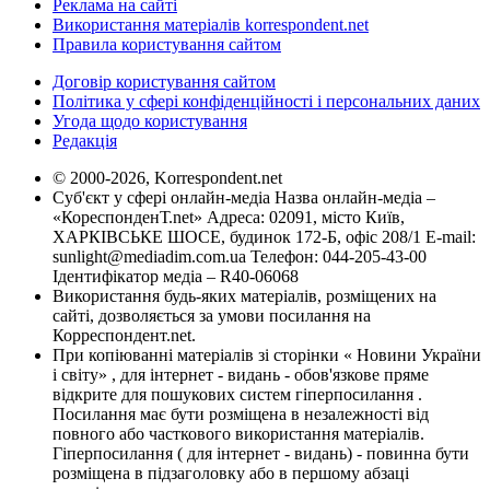
Реклама на сайті
Використання матеріалів korrespondent.net
Правила користування сайтом
Договір користування сайтом
Політика у сфері конфіденційності і персональних даних
Угода щодо користування
Редакція
© 2000-2026, Korrespondent.net
Суб'єкт у сфері онлайн-медіа Назва онлайн-медіа –
«КореспонденТ.net» Адреса: 02091, місто Київ,
ХАРКІВСЬКЕ ШОСЕ, будинок 172-Б, офіс 208/1 E-mail:
sunlight@mediadim.com.ua
Телефон: 044-205-43-00
Ідентифікатор медіа – R40-06068
Використання будь-яких матеріалів, розміщених на
сайті, дозволяється за умови посилання на
Корреспондент.net.
При копіюванні матеріалів зі сторінки « Новини України
і світу» , для інтернет - видань - обов'язкове пряме
відкрите для пошукових систем гіперпосилання .
Посилання має бути розміщена в незалежності від
повного або часткового використання матеріалів.
Гіперпосилання ( для інтернет - видань) - повинна бути
розміщена в підзаголовку або в першому абзаці