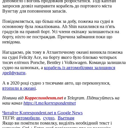
допомогло і вогонь продовжив розростатися. Тоді капітан
запросив дозвіл направити корабель до портового міста
Вунгтау для поповнення запасів.
Повідомляється, що більш ніж за добу, пожежа на судні в
основному була локалізована. Ah Shin нахилився на п'ять
градусів на правий борт. Усі члени екіпажу залишаються на
борту, ніхто не постраждав. Причина займання поки що
невідома.
Нагадаємо, рік тому в Атлантичному океані виникла пожежа
на судні Felicity Ace, на борту якого було близько чотирьох
тисяч елітних Porsche, Bentley і Volkswagen. Команда залишила
судно на шлюпках, а
корабель із автомобілями залишився
дрейфувати
.
А в 2020 році судно з тисячами авто, що перекинулося,
втопили в океані
.
Новини від
Корреспондент.net
в Telegram. Підписуйтесь на
наш канал
https://t.me/korrespondentnet
Читайте Korrespondent.net в Google News
ТЕГИ:
автомобили
,
судно
,
Вьетнам
Якщо ви помітили помилку, виділіть необхідний текст і