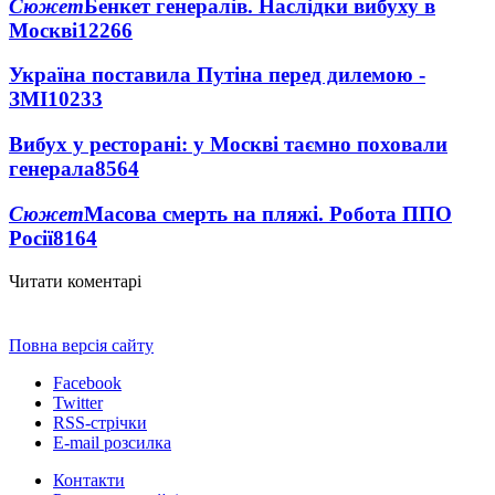
Сюжет
Бенкет генералів. Наслідки вибуху в
Москві
12266
Україна поставила Путіна перед дилемою -
ЗМІ
10233
Вибух у ресторані: у Москві таємно поховали
генерала
8564
Сюжет
Масова смерть на пляжі. Робота ППО
Росії
8164
Читати коментарі
Повна версія сайту
Facebook
Twitter
RSS-стрічки
E-mail розсилка
Контакти