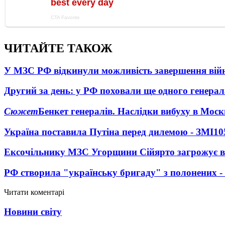
ЧИТАЙТЕ ТАКОЖ
У МЗС РФ відкинули можливість завершення вій
Другий за день: у РФ поховали ще одного генерал
Сюжет
Бенкет генералів. Наслідки вибуху в Моск
Україна поставила Путіна перед дилемою - ЗМІ
10
Ексочільнику МЗС Угорщини Сійярто загрожує в
РФ створила "українську бригаду" з полонених -
Читати коментарі
Новини світу