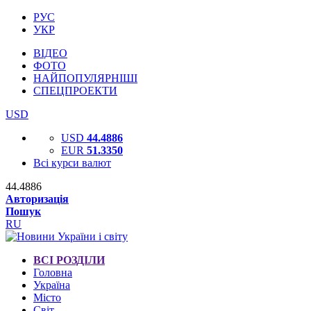
РУС
УКР
ВІДЕО
ФОТО
НАЙПОПУЛЯРНІШІ
СПЕЦПРОЕКТИ
USD
USD
44.4886
EUR
51.3350
Всі курси валют
44.4886
Авторизація
Пошук
RU
ВСІ РОЗДІЛИ
Головна
Україна
Місто
Світ