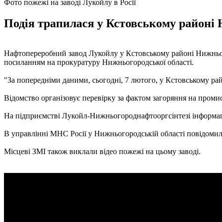
Фото пожежі на заводі Лукойлу в Росії
Подія трапилася у Кстовському районі Н
Нафтопереробний завод Лукойлу у Кстовському районі Нижньогор
посиланням на прокуратуру Нижньогородської області.
"За попередніми даними, сьогодні, 7 лютого, у Кстовському рай
Відомство організовує перевірку за фактом загоряння на проми
На підприємстві Лукойл-Нижньогороднафтооргсінтезі інформаг
В управлінні МНС Росії у Нижньогородській області повідомил
Місцеві ЗМІ також виклали відео пожежі на цьому заводі.