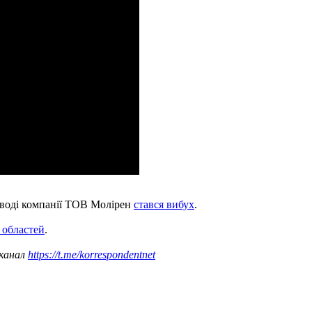
заводі компанії ТОВ Молірен
стався вибух
.
 областей
.
 канал
https://t.me/korrespondentnet