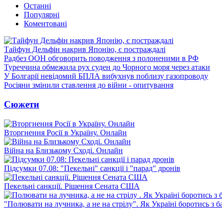
Останні
Популярні
Коментовані
Тайфун Дельфін накрив Японію, є постраждалі
Радбез ООН обговорить поводження з полоненими в РФ
Туреччина обмежила рух суден до Чорного моря через атаки
У Болгарії невідомий БПЛА вибухнув поблизу газопроводу
Росіяни змінили ставлення до війни - опитування
Сюжети
Вторгнення Росії в Україну. Онлайн
Війна на Близькому Сході. Онлайн
Підсумки 07.08: "Пекельні" санкції і "парад" дронів
Пекельні санкції. Рішення Сената США
"Полювати на лучника, а не на стрілу". Як Україні боротись з 