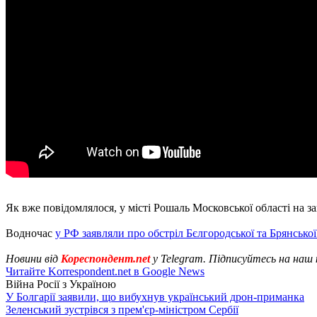
Як вже повідомлялося, у місті Рошаль Московської області на 
Водночас
у РФ заявляли про обстріл Бєлгородської та Брянської
Новини від
Кореспондент.net
у Telegram. Підписуйтесь на наш
Читайте Korrespondent.net в Google News
Війна Росії з Україною
У Болгарії заявили, що вибухнув український дрон-приманка
Зеленський зустрівся з прем'єр-міністром Сербії