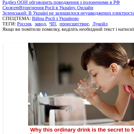
Радбез ООН обговорить поводження з полоненими в РФ
Сюжет
Вторгнення Росії в Україну. Онлайн
Зеленський: В Україні не залишилося неушкоджених електрост
СПЕЦТЕМА:
Війна Росії з Україною
ТЕГИ:
Россия
,
завод
,
ЧП
,
происшествие
,
Лукойл
Якщо ви помітили помилку, виділіть необхідний текст і натисніт