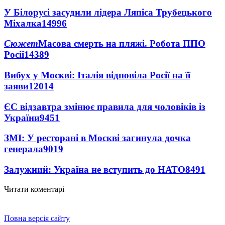
У Білорусі засудили лідера Ляпіса Трубецького
Міхалка
14996
Сюжет
Масова смерть на пляжі. Робота ППО
Росії
14389
Вибух у Москві: Італія відповіла Росії на її
заяви
12014
ЄС відзавтра змінює правила для чоловіків із
України
9451
ЗМІ: У ресторані в Москві загинула дочка
генерала
9019
Залужний: Україна не вступить до НАТО
8491
Читати коментарі
Повна версія сайту