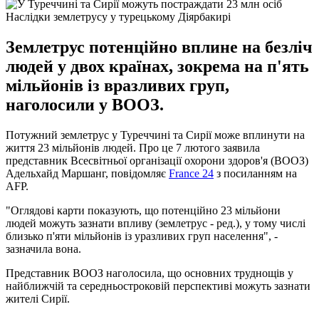
Наслідки землетрусу у турецькому Діярбакирі
Землетрус потенційно вплине на безліч
людей у двох країнах, зокрема на п'ять
мільйонів із вразливих груп,
наголосили у ВООЗ.
Потужний землетрус у Туреччині та Сирії може вплинути на
життя 23 мільйонів людей. Про це 7 лютого заявила
представник Всесвітньої організації охорони здоров'я (ВООЗ)
Адельхайд Маршанг, повідомляє
France 24
з посиланням на
AFP.
"Оглядові карти показують, що потенційно 23 мільйони
людей можуть зазнати впливу (землетрус - ред.), у тому числі
близько п'яти мільйонів із уразливих груп населення", -
зазначила вона.
Представник ВООЗ наголосила, що основних труднощів у
найближчій та середньостроковій перспективі можуть зазнати
жителі Сирії.