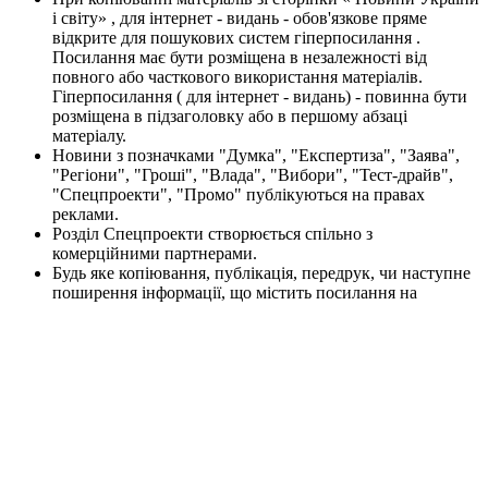
і світу» , для інтернет - видань - обов'язкове пряме
відкрите для пошукових систем гіперпосилання .
Посилання має бути розміщена в незалежності від
повного або часткового використання матеріалів.
Гіперпосилання ( для інтернет - видань) - повинна бути
розміщена в підзаголовку або в першому абзаці
матеріалу.
Новини з позначками "Думка", "Експертиза", "Заява",
"Регіони", "Гроші", "Влада", "Вибори", "Тест-драйв",
"Спецпроекти", "Промо" публікуються на правах
реклами.
Розділ Спецпроекти створюється спільно з
комерційними партнерами.
Будь яке копіювання, публікація, передрук, чи наступне
поширення інформації, що містить посилання на
"Інтерфакс-Україна", EPA / UPG, суворо забороняється.
Власник веб-сторінки в розділі Я-Корреспондент є автор
публікації.
Будь-яке копіювання, передрук та відтворення
фотографічних творів та/або аудіовізуальних творів
правовласника Getty Images - суворо забороняється.
Матеріали сайту korrespondent.net призначені для осіб
старше 21 року (21+). Участь в азартних іграх може
викликати ігрову залежність. Дотримуйтесь правил