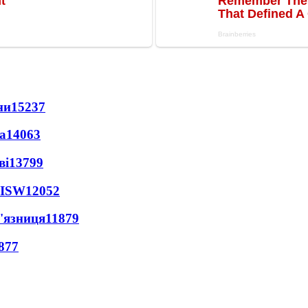
ни
15237
а
14063
ві
13799
 ISW
12052
'язниця
11879
877