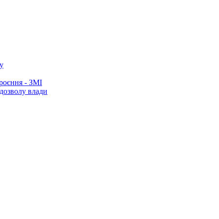
у
роєння - ЗМІ
 дозволу влади