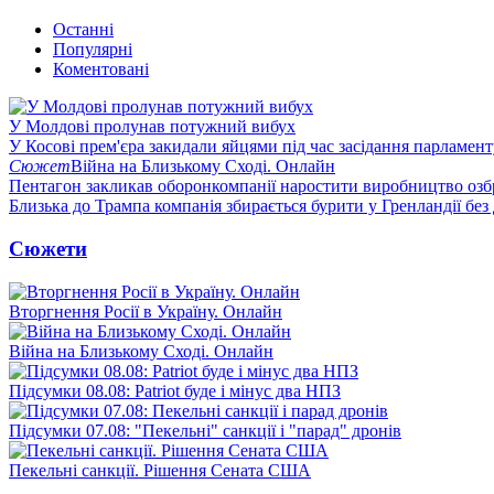
Останні
Популярні
Коментовані
У Молдові пролунав потужний вибух
У Косові прем'єра закидали яйцями під час засідання парламент
Сюжет
Війна на Близькому Сході. Онлайн
Пентагон закликав оборонкомпанії наростити виробництво озб
Близька до Трампа компанія збирається бурити у Гренландії без
Сюжети
Вторгнення Росії в Україну. Онлайн
Війна на Близькому Сході. Онлайн
Підсумки 08.08: Patriot буде і мінус два НПЗ
Підсумки 07.08: "Пекельні" санкції і "парад" дронів
Пекельні санкції. Рішення Сената США