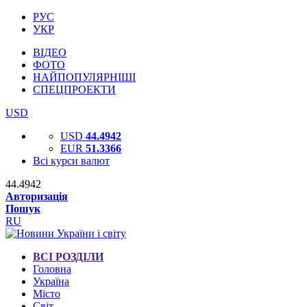
РУС
УКР
ВІДЕО
ФОТО
НАЙПОПУЛЯРНІШІ
СПЕЦПРОЕКТИ
USD
USD
44.4942
EUR
51.3366
Всі курси валют
44.4942
Авторизація
Пошук
RU
ВСІ РОЗДІЛИ
Головна
Україна
Місто
Світ