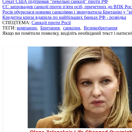
Сенат США підтримав "пекельні санкції" проти РФ
ЄС запровадив санкції проти п'яти осіб, причетних до ВПК Росі
Росія обурилася новими санкціями і звинуватила Британію у "в
Кредитна криза вдарила по найбільших банках РФ - розвідка
СПЕЦТЕМА:
Санкції проти Росії
ТЕГИ:
компании
,
Британия
,
санкции
,
Великобритания
Якщо ви помітили помилку, виділіть необхідний текст і натисніт