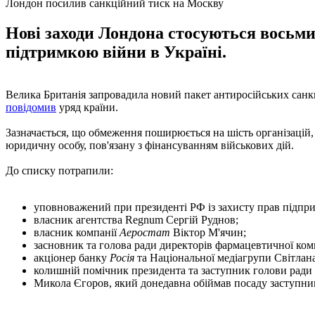
Лондон посилив санкційний тиск на Москву
Нові заходи Лондона стосуються восьми 
підтримкою війни в Україні.
Велика Британія запровадила новий пакет антиросійських санкці
повідомив
уряд країни.
Зазначається, що обмеження поширюється на шість організацій, я
юридичну особу, пов'язану з фінансуванням військових дій.
До списку потрапили:
уповноважений при президенті РФ із захисту прав підпри
власник агентства Regnum Сергій Руднов;
власник компанії
Аеростат
Віктор М'ячин;
засновник та голова ради директорів фармацевтичної ком
акціонер банку
Росія
та Національної медіагрупи Світлан
колишній помічник президента та заступник голови ради
Микола Єгоров, який донедавна обіймав посаду заступник