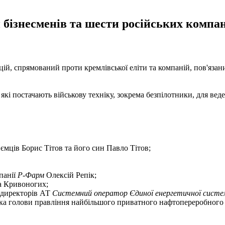
бізнесменів та шести російських компан
й, спрямований проти кремлівської еліти та компаній, пов'язани
кі постачають військову техніку, зокрема безпілотники, для веден
ємців Борис Тітов та його син Павло Тітов;
панії
Р-Фарм
Олексій Репік;
а Кривоногих;
 директорів АТ
Системний оператор Єдиної енергетичної систе
а голови правління найбільшого приватного нафтопереробного з