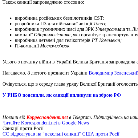
Також санкції запроваджено стосовно:
виробника російських безпілотників CST;
розробника ПЗ для військової авіації
Топаз
;
виробників гусеничних шасі для ЗРК
Універсалмаш
та
Ли
компанії
Оборонлогістика,
яка організує транспортування 
виробника деталей для гелікоптерів
РТ-Комплект;
ІТ-компанії
Москомзв'язок
.
Усього з початку війни в Україні Велика Британія запровадила 
Нагадаємо, 8 лютого президент України
Володимир Зеленський
Очікується, що в середу глава уряду Великої Британії оголосит
У РНБО пояснили, як санкції вплинули на зброю РФ
Новини від
Корреспондент.net
в Telegram. Підписуйтесь на на
Читайте Korrespondent.net в Google News
Санкції проти Росії
ЄС відреагував на "пекельні санкції" США проти Росії