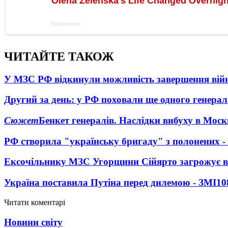
ЧИТАЙТЕ ТАКОЖ
У МЗС РФ відкинули можливість завершення вій
Другий за день: у РФ поховали ще одного генерал
Сюжет
Бенкет генералів. Наслідки вибуху в Моск
РФ створила "українську бригаду" з полонених -
Ексочільнику МЗС Угорщини Сійярто загрожує в
Україна поставила Путіна перед дилемою - ЗМІ
10
Читати коментарі
Новини світу