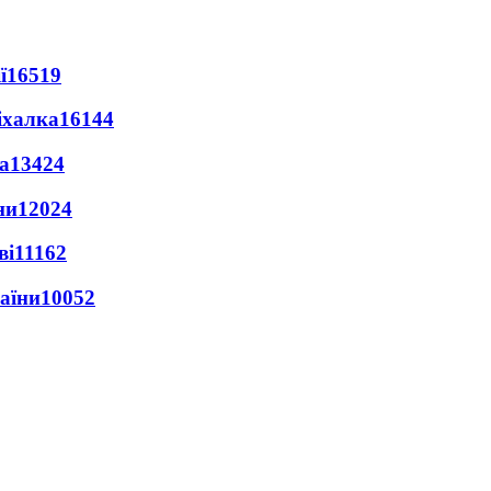
ї
16519
іхалка
16144
а
13424
ни
12024
ві
11162
раїни
10052