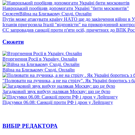
Навроцький пообіцяв допомогати Україні "бити московитів"
Сюжет
Війна на Близькому Сході. Онлайн
Путін може атакувати країну НАТО ще до закінчення війни в Ук
Іспанія пригрозила Італії "відповісти" на прикордонний контро
ЄС запровадив санкції проти п'яти осіб, причетних до ВПК Росі
Сюжети
Вторгнення Росії в Україну. Онлайн
Війна на Близькому Сході. Онлайн
"Полювати на лучника, а не на стрілу". Як Україні боротись з 
Загадковий звук вибуху налякав Москву: що це було
Підсумки 06.08: Санкції проти РФ і дрон у Лейпцигу
ВИБІР РЕДАКТОРА