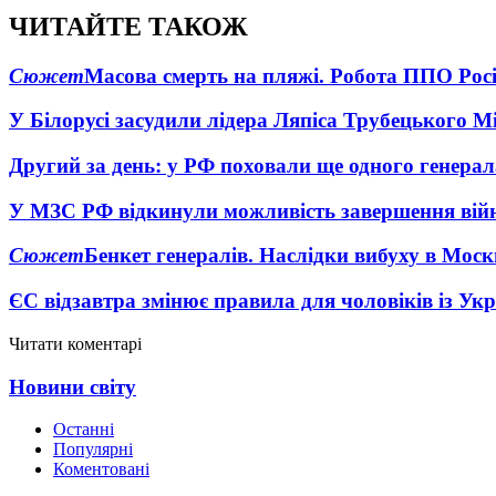
ЧИТАЙТЕ ТАКОЖ
Сюжет
Масова смерть на пляжі. Робота ППО Росі
У Білорусі засудили лідера Ляпіса Трубецького М
Другий за день: у РФ поховали ще одного генерал
У МЗС РФ відкинули можливість завершення вій
Сюжет
Бенкет генералів. Наслідки вибуху в Моск
ЄС відзавтра змінює правила для чоловіків із Ук
Читати коментарі
Новини світу
Останні
Популярні
Коментовані