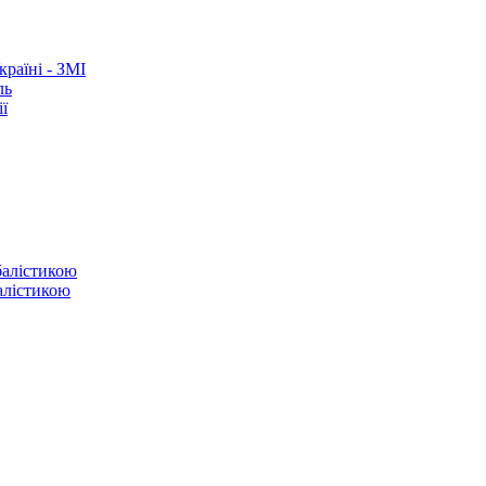
раїні - ЗМІ
ль
ї
балістикою