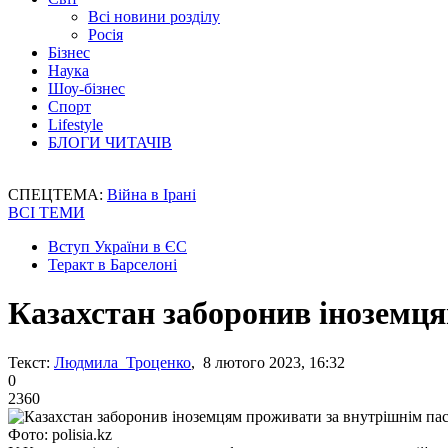
Всі новини розділу
Росія
Бізнес
Наука
Шоу-бізнес
Спорт
Lifestyle
БЛОГИ ЧИТАЧІВ
СПЕЦТЕМА:
Війна в Ірані
ВСІ ТЕМИ
Вступ України в ЄС
Теракт в Барселоні
Казахстан заборонив іноземц
Текст:
Людмила Троценко
, 8 лютого 2023, 16:32
0
2360
Фото: polisia.kz