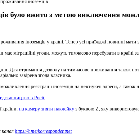
 проживання іноземців
ів було вжито з метою виключення можли
роживання іноземців у країні. Тепер усі приїжджі повинні мати
ан має міграційні угоди, можуть тимчасово перебувати в країні
днів. Для отримання дозволу на тимчасове проживання також пот
таріально завірена згода власника.
можливлення реєстрації іноземців на неіснуючі адреси, а також 
едставництво в Росії.
ї країни,
на камеру зняти наклейку
з буквою Z, яку використовую
ш канал
https://t.me/korrespondentnet