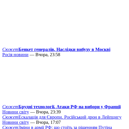
Сюжет
Бенкет генералів. Наслідки вибуху в Москві
Росія новини
— Вчора, 23:58
Сюжет
Брудні технології. Атаки РФ на вибори у Франції
Новини світу
— Вчора, 23:39
Сюжет
Ескалація для Європи. Російський дрон в Лейпцигу
Новини світу
— Вчора, 17:07
Сюжет
Зміни в армії РФ: що стоїть за рішенням Путіна