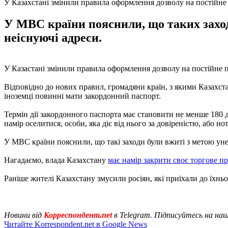
У Казахстані змінили правила оформлення дозволу на постійне
У МВС країни пояснили, що таких заход
неіснуючі адреси.
У Казастані змінили правила оформлення дозволу на постійне п
Відповідно до нових правил, громадяни країн, з якими Казахст
іноземці повинні мати закордонний паспорт.
Термін дії закордонного паспорта має становити не менше 180 
намір оселитися, особи, яка діє від нього за довіреністю, або но
У МВС країни пояснили, що такі заходи були вжиті з метою уне
Нагадаємо, влада Казахстану
має намір закрити своє торгове пр
Раніше жителі Казахстану змусили росіян, які приїхали до їхньо
Новини від
Корреспондент.net
в Telegram. Підписуйтесь на на
Читайте Korrespondent.net в Google News