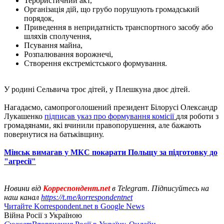
Терористичний акт,
Організація дій, що грубо порушують громадський
порядок,
Приведення в непридатність транспортного засобу або
шляхів сполучення,
Псування майна,
Розпалювання ворожнечі,
Створення екстремістського формування.
У родині Сельвича троє дітей, у Плешкуна двоє дітей.
Нагадаємо, самопроголошений президент Білорусі Олександр
Лукашенко
підписав указ про формування комісії
для роботи з
громадянами, які вчинили правопорушення, але бажають
повернутися на батьківщину.
Мінськ вимагав у МКС покарати Польщу за підготовку до
"агресії"
Новини від
Корреспондент.net
в Telegram. Підписуйтесь на
наш канал
https://t.me/korrespondentnet
Читайте Korrespondent.net в Google News
Війна Росії з Україною