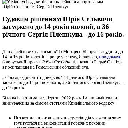
Юрій Сельвич та Сергій Плешкун
Судовим рішенням Юрія Сельвича
засуджено до 14 років колонії, а 36-
річного Сергія Плешкуна - до 16 років.
Двох "рейкових партизанів" із Мозиря в Білорусі засудили до
14 та 16 років колонії. Про це у середу, 8 лютого,
повідомляє
білоруський проект
Радіо Свобода
під назвою Радыё Свабода
з посиланням на Гомельський обласний суд.
За "намір здійснити диверсію" 44-річного Юрія Сельвича
засуджено до 14 років колонії, а 36-річного Сергія Плешкуна -
до 16 років.
Білорусів затримали у березні 2022 року. Їм інкримінували
звинувачення за сімома статтями Кримінального кодексу:
Незаконне виготовлення предметів, дія ураження яких
ґрунтується на використанні горючих речовин,