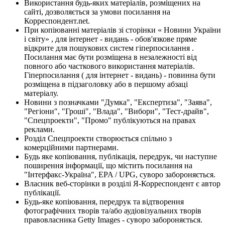
Використання будь-яких матеріалів, розміщених на
сайті, дозволяється за умови посилання на
Корреспондент.net.
При копіюванні матеріалів зі сторінки « Новини України
і світу» , для інтернет - видань - обов'язкове пряме
відкрите для пошукових систем гіперпосилання .
Посилання має бути розміщена в незалежності від
повного або часткового використання матеріалів.
Гіперпосилання ( для інтернет - видань) - повинна бути
розміщена в підзаголовку або в першому абзаці
матеріалу.
Новини з позначками "Думка", "Експертиза", "Заява",
"Регіони", "Гроші", "Влада", "Вибори", "Тест-драйв",
"Спецпроекти", "Промо" публікуються на правах
реклами.
Розділ Спецпроекти створюється спільно з
комерційними партнерами.
Будь яке копіювання, публікація, передрук, чи наступне
поширення інформації, що містить посилання на
"Інтерфакс-Україна", EPA / UPG, суворо забороняється.
Власник веб-сторінки в розділі Я-Корреспондент є автор
публікації.
Будь-яке копіювання, передрук та відтворення
фотографічних творів та/або аудіовізуальних творів
правовласника Getty Images - суворо забороняється.