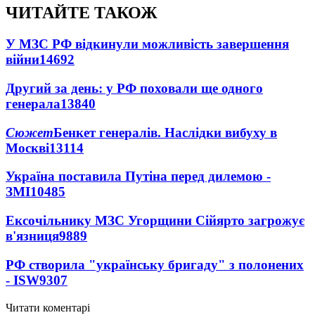
ЧИТАЙТЕ ТАКОЖ
У МЗС РФ відкинули можливість завершення
війни
14692
Другий за день: у РФ поховали ще одного
генерала
13840
Сюжет
Бенкет генералів. Наслідки вибуху в
Москві
13114
Україна поставила Путіна перед дилемою -
ЗМІ
10485
Ексочільнику МЗС Угорщини Сійярто загрожує
в'язниця
9889
РФ створила "українську бригаду" з полонених
- ISW
9307
Читати коментарі