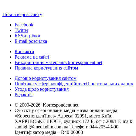
Повна версія сайту
Facebook
Twitter
RSS-стрічки
E-mail розсилка
Контакти
Реклама на сайті
Використання матеріалів korrespondent.net
Правила користування сайтом
Договір користування сайтом
Політика у сфері конфіденційності і персональних даних
Угода щодо користування
Редакція
© 2000-2026, Korrespondent.net
Суб'єкт у сфері онлайн-медіа Назва онлайн-медіа –
«КореспонденТ.net» Адреса: 02091, місто Київ,
ХАРКІВСЬКЕ ШОСЕ, будинок 172-Б, офіс 208/1 E-mail:
sunlight@mediadim.com.ua
Телефон: 044-205-43-00
Ідентифікатор медіа – R40-06068