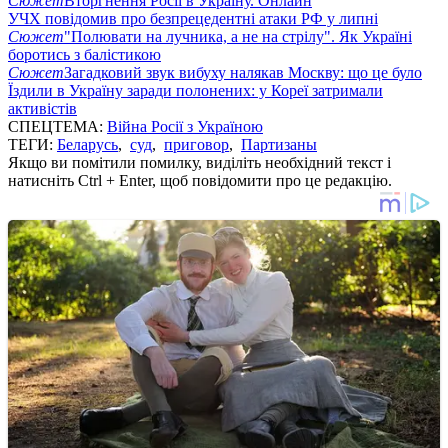
Сюжет
Вторгнення Росії в Україну. Онлайн
УЧХ повідомив про безпрецедентні атаки РФ у липні
Сюжет
"Полювати на лучника, а не на стрілу". Як Україні
боротись з балістикою
Сюжет
Загадковий звук вибуху налякав Москву: що це було
Їздили в Україну заради полонених: у Кореї затримали
активістів
СПЕЦТЕМА:
Війна Росії з Україною
ТЕГИ:
Беларусь
,
суд
,
приговор
,
Партизаны
Якщо ви помітили помилку, виділіть необхідний текст і
натисніть Ctrl + Enter, щоб повідомити про це редакцію.