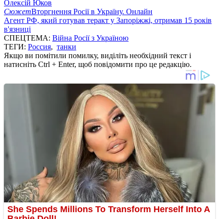
Олексій Юков
Сюжет
Вторгнення Росії в Україну. Онлайн
Агент РФ, який готував теракт у Запоріжжі, отримав 15 років
в'язниці
СПЕЦТЕМА:
Війна Росії з Україною
ТЕГИ:
Россия
,
танки
Якщо ви помітили помилку, виділіть необхідний текст і
натисніть Ctrl + Enter, щоб повідомити про це редакцію.