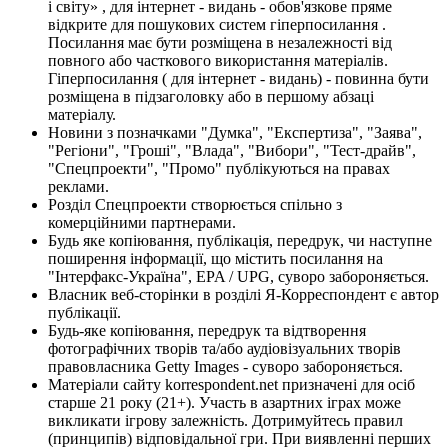
і світу» , для інтернет - видань - обов'язкове пряме
відкрите для пошукових систем гіперпосилання .
Посилання має бути розміщена в незалежності від
повного або часткового використання матеріалів.
Гіперпосилання ( для інтернет - видань) - повинна бути
розміщена в підзаголовку або в першому абзаці
матеріалу.
Новини з позначками "Думка", "Експертиза", "Заява",
"Регіони", "Гроші", "Влада", "Вибори", "Тест-драйв",
"Спецпроекти", "Промо" публікуються на правах
реклами.
Розділ Спецпроекти створюється спільно з
комерційними партнерами.
Будь яке копіювання, публікація, передрук, чи наступне
поширення інформації, що містить посилання на
"Інтерфакс-Україна", EPA / UPG, суворо забороняється.
Власник веб-сторінки в розділі Я-Корреспондент є автор
публікації.
Будь-яке копіювання, передрук та відтворення
фотографічних творів та/або аудіовізуальних творів
правовласника Getty Images - суворо забороняється.
Матеріали сайту korrespondent.net призначені для осіб
старше 21 року (21+). Участь в азартних іграх може
викликати ігрову залежність. Дотримуйтесь правил
(принципів) відповідальної гри. При виявленні перших