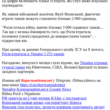
Ці цифри включають тільки ті втрати, які Oryx може візуально
підтвердити.
Як заявив військовий аналітик Якуб Яновський, фактичні
втрати танків можуть становити близько 2 000 одиниць.
"Росія почала війну, маючи близько 3 000 справних танків...
Так що є велика ймовірність того, що Росія втратила
половину (своїх) придатних до використання танків", –
підкреслив він.
При цьому, за даними Генерального штабу ЗСУ на 9 лютого,
Росія втратила в Україні 3 255 танків
.
Нагадаємо, минулого місяця стало відомо, що
Україна отримає
сучасні танки
від Німеччини, США, Великої Британії та інших
західних партнерів.
Новини від
Кореспондент.net
у Telegram. Підписуйтесь на
наш канал
https://t.me/korrespondentnet
Читайте Korrespondent.net в Google News
Війна Росії з Україною
РФ скинула на Суми чотири КАБи: є постраждалі
Корецький назвав кроки для порятунку бізнеса
Вивозив тіла полеглих: загинув керівник пошукового загону