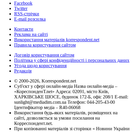
Facebook
Twitter
RSS-стрічки
E-mail розсилка
Контакти
Реклама на сайті
Використання матеріалів korrespondent.net
Правила користування сайтом
Договір користування сайтом
Політика у сфері конфіденційності і персональних даних
Угода щодо користування
Редакція
© 2000-2026, Korrespondent.net
Суб'єкт у сфері онлайн-медіа Назва онлайн-медіа –
«КореспонденТ.net» Адреса: 02091, місто Київ,
ХАРКІВСЬКЕ ШОСЕ, будинок 172-Б, офіс 208/1 E-mail:
sunlight@mediadim.com.ua
Телефон: 044-205-43-00
Ідентифікатор медіа – R40-06068
Використання будь-яких матеріалів, розміщених на
сайті, дозволяється за умови посилання на
Корреспондент.net.
При копіюванні матеріалів зі сторінки « Новини України