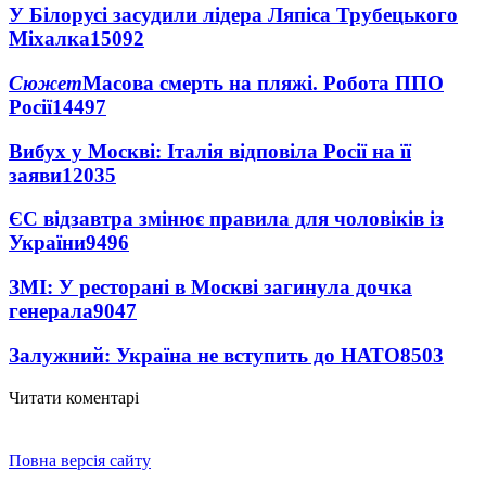
У Білорусі засудили лідера Ляпіса Трубецького
Міхалка
15092
Сюжет
Масова смерть на пляжі. Робота ППО
Росії
14497
Вибух у Москві: Італія відповіла Росії на її
заяви
12035
ЄС відзавтра змінює правила для чоловіків із
України
9496
ЗМІ: У ресторані в Москві загинула дочка
генерала
9047
Залужний: Україна не вступить до НАТО
8503
Читати коментарі
Повна версія сайту