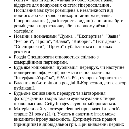
відкрите для пошукових систем гіперпосилання .
Посилання має бути розміщена в незалежності від
повного або часткового використання матеріалів.
Гіперпосилання ( для інтернет - видань) - повинна бути
розміщена в підзаголовку або в першому абзаці
матеріалу.
Новини з позначками "Думка", "Експертиза", "Заява",
"Регіони", "Гроші", "Влада", "Вибори", "Тест-драйв",
"Спецпроекти", "Промо" публікуються на правах
реклами.
Розділ Спецпроекти створюється спільно з
комерційними партнерами.
Будь яке копіювання, публікація, передрук, чи наступне
поширення інформації, що містить посилання на
"Інтерфакс-Україна", EPA / UPG, суворо забороняється.
Власник веб-сторінки в розділі Я-Корреспондент є автор
публікації.
Будь-яке копіювання, передрук та відтворення
фотографічних творів та/або аудіовізуальних творів
правовласника Getty Images - суворо забороняється.
Матеріали сайту korrespondent.net призначені для осіб
старше 21 року (21+). Участь в азартних іграх може
викликати ігрову залежність. Дотримуйтесь правил
(принципів) відповідальної гри. При виявленні перших