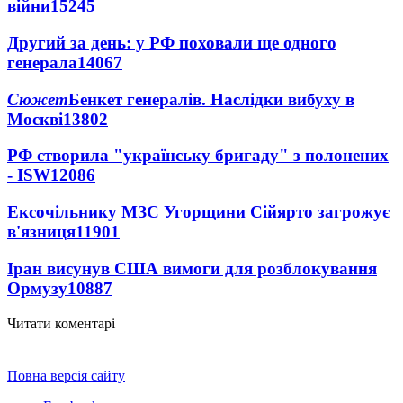
війни
15245
Другий за день: у РФ поховали ще одного
генерала
14067
Сюжет
Бенкет генералів. Наслідки вибуху в
Москві
13802
РФ створила "українську бригаду" з полонених
- ISW
12086
Ексочільнику МЗС Угорщини Сійярто загрожує
в'язниця
11901
Іран висунув США вимоги для розблокування
Ормузу
10887
Читати коментарі
Повна версія сайту