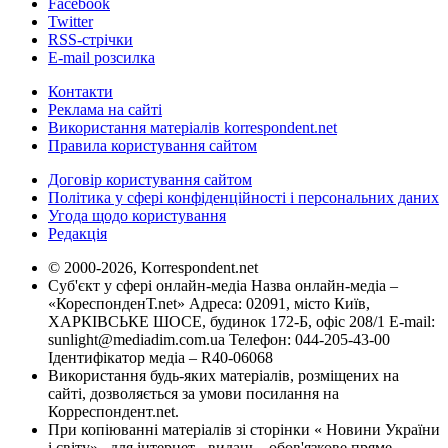
Facebook
Twitter
RSS-стрічки
E-mail розсилка
Контакти
Реклама на сайті
Використання матеріалів korrespondent.net
Правила користування сайтом
Договір користування сайтом
Політика у сфері конфіденційності і персональних даних
Угода щодо користування
Редакція
© 2000-2026, Korrespondent.net
Суб'єкт у сфері онлайн-медіа Назва онлайн-медіа –
«КореспонденТ.net» Адреса: 02091, місто Київ,
ХАРКІВСЬКЕ ШОСЕ, будинок 172-Б, офіс 208/1 E-mail:
sunlight@mediadim.com.ua
Телефон: 044-205-43-00
Ідентифікатор медіа – R40-06068
Використання будь-яких матеріалів, розміщених на
сайті, дозволяється за умови посилання на
Корреспондент.net.
При копіюванні матеріалів зі сторінки « Новини України
і світу» , для інтернет - видань - обов'язкове пряме