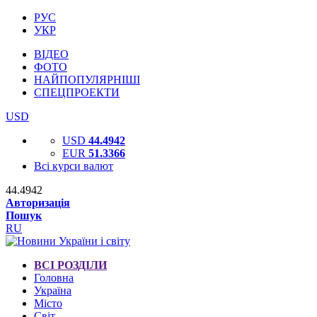
РУС
УКР
ВІДЕО
ФОТО
НАЙПОПУЛЯРНІШІ
СПЕЦПРОЕКТИ
USD
USD
44.4942
EUR
51.3366
Всі курси валют
44.4942
Авторизація
Пошук
RU
ВСІ РОЗДІЛИ
Головна
Україна
Місто
Світ