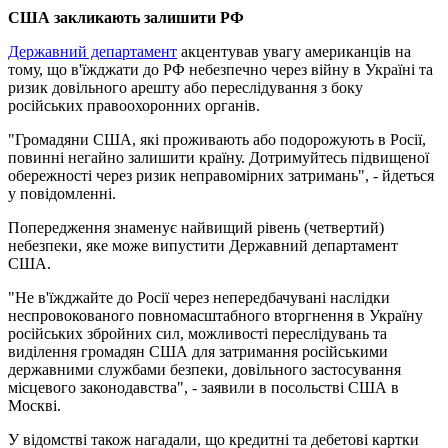
США закликають залишити РФ
Державний департамент
акцентував увагу американців на
тому, що в'їжджати до РФ небезпечно через війну в Україні та
ризик довільного арешту або переслідування з боку
російських правоохоронних органів.
"Громадяни США, які проживають або подорожують в Росії,
повинні негайно залишити країну. Дотримуйтесь підвищеної
обережності через ризик неправомірних затримань", - йдеться
у повідомленні.
Попередження знаменує найвищий рівень (четвертий)
небезпеки, яке може випустити Державний департамент
США.
"Не в'їжджайте до Росії через непередбачувані наслідки
неспровокованого повномасштабного вторгнення в Україну
російських збройних сил, можливості переслідувань та
виділення громадян США для затримання російськими
державними службами безпеки, довільного застосування
місцевого законодавства", - заявили в посольстві США в
Москві.
У відомстві також нагадали, що кредитні та дебетові картки