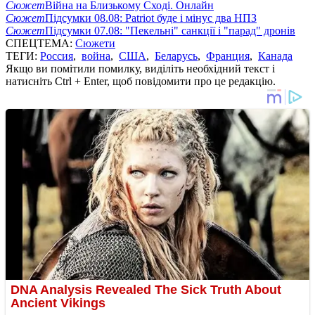
Сюжет
Війна на Близькому Сході. Онлайн
Сюжет
Підсумки 08.08: Patriot буде і мінус два НПЗ
Сюжет
Підсумки 07.08: "Пекельні" санкції і "парад" дронів
СПЕЦТЕМА:
Сюжети
ТЕГИ:
Россия
,
война
,
США
,
Беларусь
,
Франция
,
Канада
Якщо ви помітили помилку, виділіть необхідний текст і
натисніть Ctrl + Enter, щоб повідомити про це редакцію.