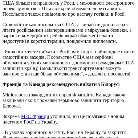
США більше не працюють у Росії, а можливості електронного
переказу коштів зі Штатів вкрай обмежені через санкції.
Посольство також повідомило про нестачу готівки в Росії.
Співробітникам посольства США зазвичай не дозволяється
літати російськими авіаперевізниками з міркувань безпеки, а
варіанти комерційних рейсів вкрай обмежені і часто
недоступні в короткі терміни, повідомили дипломати.
"Якщо ви хочете виїхати з Росії, вам слід якнайшвидше вжити
самостійних заходів. Посольство США має серйозні
обмеження у своїх можливостях допомогти громадянам США
залишити країну, і можливості транспортування можуть
раптово стати ще більш обмеженими", - додали в посольстві.
Франція та Канада рекомендують виїхати з Білорусі
Міністерства закордонних справ Франції та Канади також
закликали своїх громадян терміново залишити територію
Білорусі.
Зокрема
МЗС Франції
уточнило, що це пов'язано з новим
наступом Росії на Україну.
"В умовах збройного наступу Росії на Україну та закриття
білоруського повітряного простору будь-які поїздки до