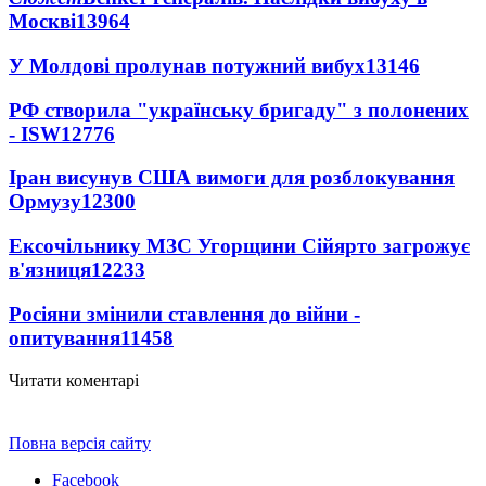
Москві
13964
У Молдові пролунав потужний вибух
13146
РФ створила "українську бригаду" з полонених
- ISW
12776
Іран висунув США вимоги для розблокування
Ормузу
12300
Ексочільнику МЗС Угорщини Сійярто загрожує
в'язниця
12233
Росіяни змінили ставлення до війни -
опитування
11458
Читати коментарі
Повна версія сайту
Facebook