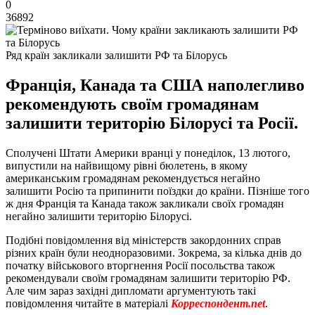
0
36892
Ряд країн закликали залишити РФ та Білорусь
Франція, Канада та США наполегливо
рекомендують своїм громадянам
залишити територію Білорусі та Росії.
Сполучені Штати Америки вранці у понеділок, 13 лютого,
випустили на найвищому рівні бюлетень, в якому
американським громадянам рекомендується негайно
залишити Росію та припинити поїздки до країни. Пізніше того
ж дня Франція та Канада також закликали своїх громадян
негайно залишити територію Білорусі.
Подібні повідомлення від міністерств закордонних справ
різних країн були неодноразовими. Зокрема, за кілька днів до
початку військового вторгнення Росії посольства також
рекомендували своїм громадянам залишити територію РФ.
Але чим зараз західні дипломати аргументують такі
повідомлення читайте в матеріалі
Корреспондент.net
.