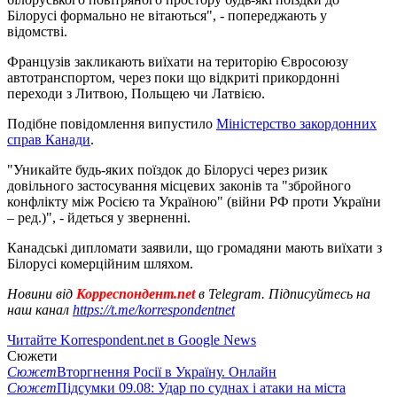
Білорусі формально не вітаються", - попереджають у
відомстві.
Французів закликають виїхати на територію Євросоюзу
автотранспортом, через поки що відкриті прикордонні
переходи з Литвою, Польщею чи Латвією.
Подібне повідомлення випустило
Міністерство закордонних
справ Канади
.
"Уникайте будь-яких поїздок до Білорусі через ризик
довільного застосування місцевих законів та "збройного
конфлікту між Росією та Україною" (війни РФ проти України
– ред.)", - йдеться у зверненні.
Канадські дипломати заявили, що громадяни мають виїхати з
Білорусі комерційним шляхом.
Новини від
Корреспондент.net
в Telegram. Підписуйтесь на
наш канал
https://t.me/korrespondentnet
Читайте Korrespondent.net в Google News
Сюжети
Сюжет
Вторгнення Росії в Україну. Онлайн
Сюжет
Підсумки 09.08: Удар по суднах і атаки на міста