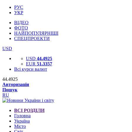
РУС
УКР
ВІДЕО
ФОТО
НАЙПОПУЛЯРНІШІ
СПЕЦПРОЕКТИ
USD
USD
44.4925
EUR
51.3357
Всі курси валют
44.4925
Авторизація
Пошук
RU
ВСІ РОЗДІЛИ
Головна
Україна
Місто
Світ