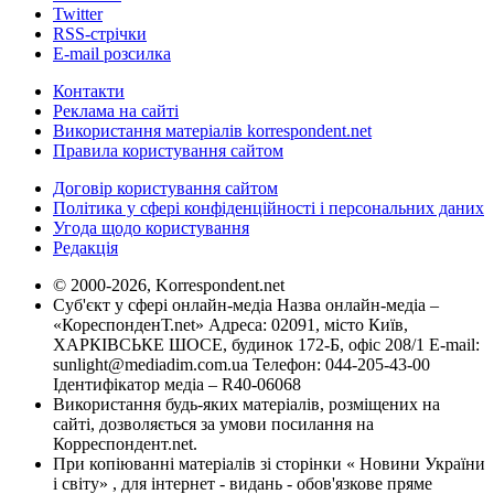
Twitter
RSS-стрічки
E-mail розсилка
Контакти
Реклама на сайті
Використання матеріалів korrespondent.net
Правила користування сайтом
Договір користування сайтом
Політика у сфері конфіденційності і персональних даних
Угода щодо користування
Редакція
© 2000-2026, Korrespondent.net
Суб'єкт у сфері онлайн-медіа Назва онлайн-медіа –
«КореспонденТ.net» Адреса: 02091, місто Київ,
ХАРКІВСЬКЕ ШОСЕ, будинок 172-Б, офіс 208/1 E-mail:
sunlight@mediadim.com.ua
Телефон: 044-205-43-00
Ідентифікатор медіа – R40-06068
Використання будь-яких матеріалів, розміщених на
сайті, дозволяється за умови посилання на
Корреспондент.net.
При копіюванні матеріалів зі сторінки « Новини України
і світу» , для інтернет - видань - обов'язкове пряме