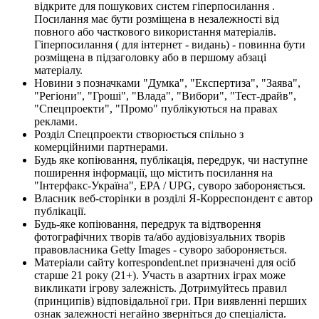
відкрите для пошукових систем гіперпосилання .
Посилання має бути розміщена в незалежності від
повного або часткового використання матеріалів.
Гіперпосилання ( для інтернет - видань) - повинна бути
розміщена в підзаголовку або в першому абзаці
матеріалу.
Новини з позначками "Думка", "Експертиза", "Заява",
"Регіони", "Гроші", "Влада", "Вибори", "Тест-драйв",
"Спецпроекти", "Промо" публікуються на правах
реклами.
Розділ Спецпроекти створюється спільно з
комерційними партнерами.
Будь яке копіювання, публікація, передрук, чи наступне
поширення інформації, що містить посилання на
"Інтерфакс-Україна", EPA / UPG, суворо забороняється.
Власник веб-сторінки в розділі Я-Корреспондент є автор
публікації.
Будь-яке копіювання, передрук та відтворення
фотографічних творів та/або аудіовізуальних творів
правовласника Getty Images - суворо забороняється.
Матеріали сайту korrespondent.net призначені для осіб
старше 21 року (21+). Участь в азартних іграх може
викликати ігрову залежність. Дотримуйтесь правил
(принципів) відповідальної гри. При виявленні перших
ознак залежності негайно зверніться до спеціаліста.