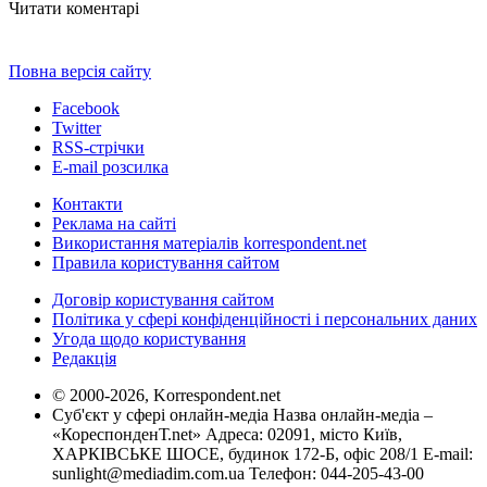
Читати коментарі
Повна версія сайту
Facebook
Twitter
RSS-стрічки
E-mail розсилка
Контакти
Реклама на сайті
Використання матеріалів korrespondent.net
Правила користування сайтом
Договір користування сайтом
Політика у сфері конфіденційності і персональних даних
Угода щодо користування
Редакція
© 2000-2026, Korrespondent.net
Суб'єкт у сфері онлайн-медіа Назва онлайн-медіа –
«КореспонденТ.net» Адреса: 02091, місто Київ,
ХАРКІВСЬКЕ ШОСЕ, будинок 172-Б, офіс 208/1 E-mail:
sunlight@mediadim.com.ua
Телефон: 044-205-43-00