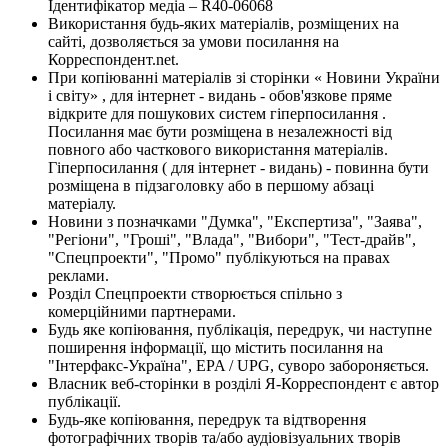
Ідентифікатор медіа – R40-06068
Використання будь-яких матеріалів, розміщених на
сайті, дозволяється за умови посилання на
Корреспондент.net.
При копіюванні матеріалів зі сторінки « Новини України
і світу» , для інтернет - видань - обов'язкове пряме
відкрите для пошукових систем гіперпосилання .
Посилання має бути розміщена в незалежності від
повного або часткового використання матеріалів.
Гіперпосилання ( для інтернет - видань) - повинна бути
розміщена в підзаголовку або в першому абзаці
матеріалу.
Новини з позначками "Думка", "Експертиза", "Заява",
"Регіони", "Гроші", "Влада", "Вибори", "Тест-драйв",
"Спецпроекти", "Промо" публікуються на правах
реклами.
Розділ Спецпроекти створюється спільно з
комерційними партнерами.
Будь яке копіювання, публікація, передрук, чи наступне
поширення інформації, що містить посилання на
"Інтерфакс-Україна", EPA / UPG, суворо забороняється.
Власник веб-сторінки в розділі Я-Корреспондент є автор
публікації.
Будь-яке копіювання, передрук та відтворення
фотографічних творів та/або аудіовізуальних творів