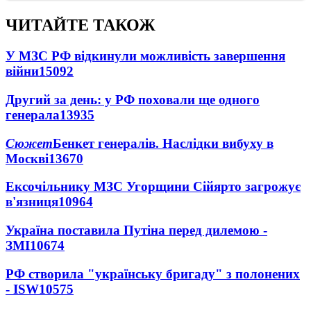
ЧИТАЙТЕ ТАКОЖ
У МЗС РФ відкинули можливість завершення
війни
15092
Другий за день: у РФ поховали ще одного
генерала
13935
Сюжет
Бенкет генералів. Наслідки вибуху в
Москві
13670
Ексочільнику МЗС Угорщини Сійярто загрожує
в'язниця
10964
Україна поставила Путіна перед дилемою -
ЗМІ
10674
РФ створила "українську бригаду" з полонених
- ISW
10575