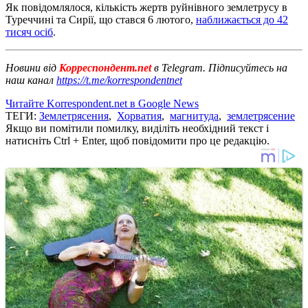
Як повідомлялося, кількість жертв руйнівного землетрусу в
Туреччині та Сирії, що стався 6 лютого,
наближається до 42
тисяч осіб
.
Новини від
Корреспондент.net
в Telegram. Підписуйтесь на
наш канал
https://t.me/korrespondentnet
Читайте Korrespondent.net в Google News
ТЕГИ:
Землетрясения
,
Хорватия
,
магнитуда
,
землетрясение
Якщо ви помітили помилку, виділіть необхідний текст і
натисніть Ctrl + Enter, щоб повідомити про це редакцію.