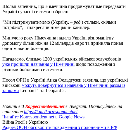
Шольц запевнив, що Німеччина продовжуватиме передавати
Україні сучасні системи озброєнь.
"Ми підтримуватимемо (Україну, –
ред
.) стільки, скільки
потрібно", - підкреслив німецький канцлер.
Минулого року Німеччина надала Україні різноманітну
допомогу більш ніж на 12 мільярдів євро та прийняла понад
один мільйон біженців.
Нагадаємо, близько 1200 українських військовослужбовців
уже пройшли навчання у Німеччині
щодо поводження з
різними бойовими системами.
Посол ФРН в Україні Анка Фельдгузен заявила, що українські
військові
можуть повернутися з навчань у Німеччині разом із
танками
Leopard 1 та Leopard 2.
Новини від
Корреспондент.net
в Telegram. Підписуйтесь на
наш канал
https://t.me/korrespondentnet
Читайте Korrespondent.net в Google News
Війна Росії з Україною
Радбез ООН обговорить поводження з полоненими в РФ