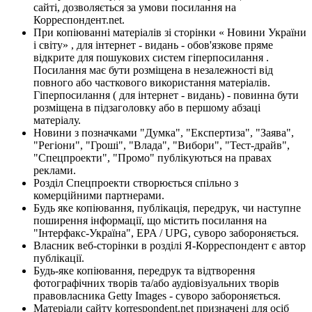
сайті, дозволяється за умови посилання на
Корреспондент.net.
При копіюванні матеріалів зі сторінки « Новини України
і світу» , для інтернет - видань - обов'язкове пряме
відкрите для пошукових систем гіперпосилання .
Посилання має бути розміщена в незалежності від
повного або часткового використання матеріалів.
Гіперпосилання ( для інтернет - видань) - повинна бути
розміщена в підзаголовку або в першому абзаці
матеріалу.
Новини з позначками "Думка", "Експертиза", "Заява",
"Регіони", "Гроші", "Влада", "Вибори", "Тест-драйв",
"Спецпроекти", "Промо" публікуються на правах
реклами.
Розділ Спецпроекти створюється спільно з
комерційними партнерами.
Будь яке копіювання, публікація, передрук, чи наступне
поширення інформації, що містить посилання на
"Інтерфакс-Україна", EPA / UPG, суворо забороняється.
Власник веб-сторінки в розділі Я-Корреспондент є автор
публікації.
Будь-яке копіювання, передрук та відтворення
фотографічних творів та/або аудіовізуальних творів
правовласника Getty Images - суворо забороняється.
Матеріали сайту korrespondent.net призначені для осіб