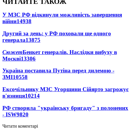
ЧИТАЙТЕ ТАКОЖ
У МЗС РФ відкинули можливість завершення
війни
14938
Другий за день: у РФ поховали ще одного
генерала
13875
Сюжет
Бенкет генералів. Наслідки вибуху в
Москві
13306
Україна поставила Путіна перед дилемою -
ЗМІ
10558
Ексочільнику МЗС Угорщини Сійярто загрожує
в'язниця
10214
РФ створила "українську бригаду" з полонених
- ISW
9820
Читати коментарі