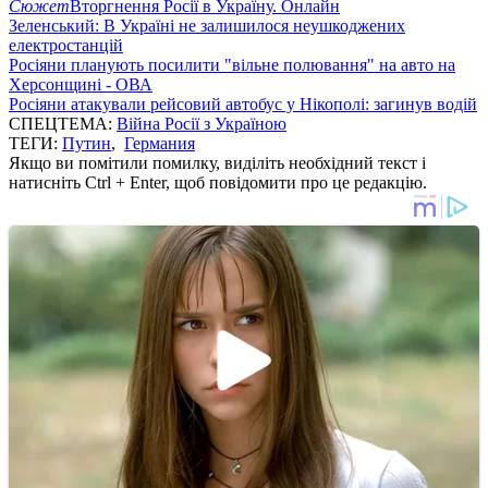
Сюжет
Вторгнення Росії в Україну. Онлайн
Зеленський: В Україні не залишилося неушкоджених
електростанцій
Росіяни планують посилити "вільне полювання" на авто на
Херсонщині - ОВА
Росіяни атакували рейсовий автобус у Нікополі: загинув водій
СПЕЦТЕМА:
Війна Росії з Україною
ТЕГИ:
Путин
,
Германия
Якщо ви помітили помилку, виділіть необхідний текст і
натисніть Ctrl + Enter, щоб повідомити про це редакцію.