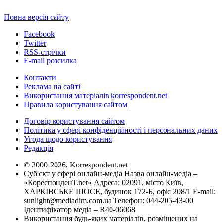
Повна версія сайту
Facebook
Twitter
RSS-стрічки
E-mail розсилка
Контакти
Реклама на сайті
Використання матеріалів korrespondent.net
Правила користування сайтом
Договір користування сайтом
Політика у сфері конфіденційності і персональних даних
Угода щодо користування
Редакція
© 2000-2026, Korrespondent.net
Суб'єкт у сфері онлайн-медіа Назва онлайн-медіа –
«КореспонденТ.net» Адреса: 02091, місто Київ,
ХАРКІВСЬКЕ ШОСЕ, будинок 172-Б, офіс 208/1 E-mail:
sunlight@mediadim.com.ua
Телефон: 044-205-43-00
Ідентифікатор медіа – R40-06068
Використання будь-яких матеріалів, розміщених на