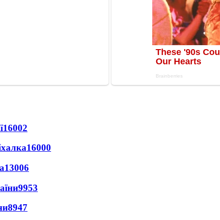
ї
16002
іхалка
16000
а
13006
раїни
9953
ни
8947