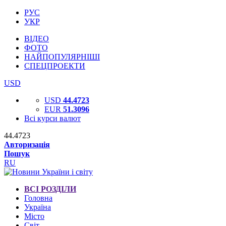
РУС
УКР
ВІДЕО
ФОТО
НАЙПОПУЛЯРНІШІ
СПЕЦПРОЕКТИ
USD
USD
44.4723
EUR
51.3096
Всі курси валют
44.4723
Авторизація
Пошук
RU
ВСІ РОЗДІЛИ
Головна
Україна
Місто
Світ