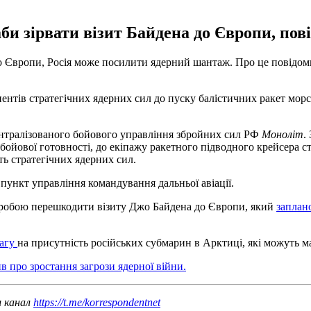
и зірвати візит Байдена до Європи, пові
 Європи, Росія може посилити ядерний шантаж. Про це повідоми
онентів стратегічних ядерних сил до пуску балістичних ракет мор
ентралізованого бойового управління збройних сил РФ
Моноліт
.
 бойової готовності, до екіпажу ракетного підводного крейсера 
ть стратегічних ядерних сил.
пункт управління командування дальньої авіації.
є спробою перешкодити візиту Джо Байдена до Європи, який
заплан
вагу
на присутність російських субмарин в Арктиці, які можуть м
ив про зростання загрози ядерної війни.
ш канал
https://t.me/korrespondentnet