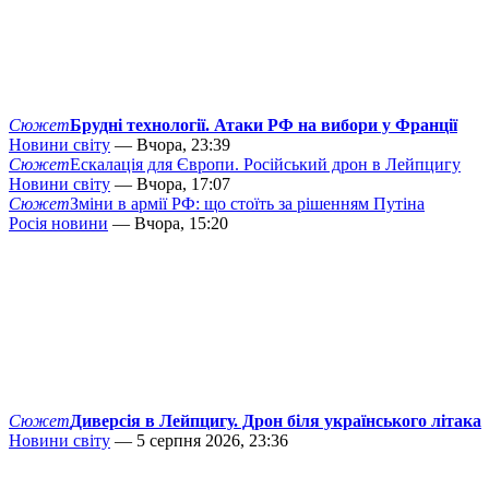
Сюжет
Брудні технології. Атаки РФ на вибори у Франції
Новини світу
— Вчора, 23:39
Сюжет
Ескалація для Європи. Російський дрон в Лейпцигу
Новини світу
— Вчора, 17:07
Сюжет
Зміни в армії РФ: що стоїть за рішенням Путіна
Росія новини
— Вчора, 15:20
Сюжет
Диверсія в Лейпцигу. Дрон біля українського літака
Новини світу
— 5 серпня 2026, 23:36