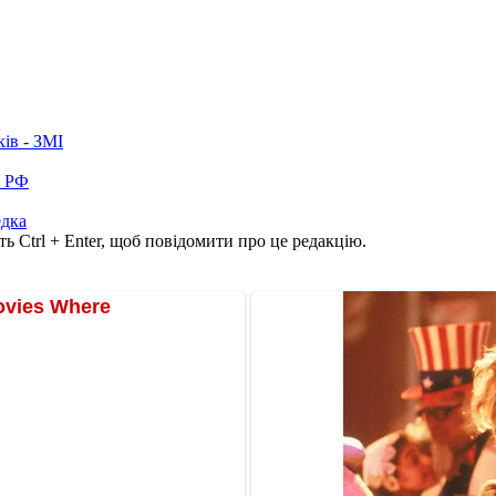
ків - ЗМІ
в РФ
едка
ь Ctrl + Enter, щоб повідомити про це редакцію.