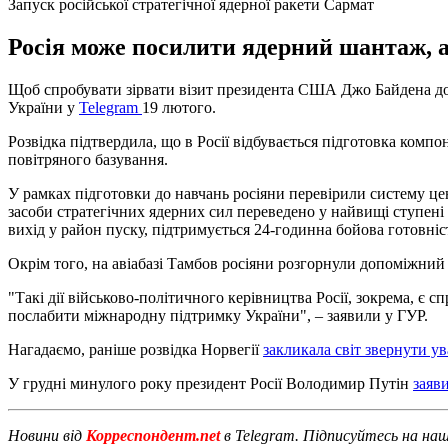
Запуск російської стратегічної ядерної ракети Сармат
Росія може посилити ядерний шантаж, аб
Щоб спробувати зірвати візит президента США Джо Байдена до
України у
Telegram
19 лютого.
Розвідка підтвердила, що в Росії відбувається підготовка комп
повітряного базування.
У рамках підготовки до навчань росіяни перевірили систему ц
засоби стратегічних ядерних сил переведено у найвищі ступені
вихід у район пуску, підтримується 24-годинна бойова готовніс
Окрім того, на авіабазі Тамбов росіяни розгорнули допоміжний 
"Такі дії військово-політичного керівництва Росії, зокрема, 
послабити міжнародну підтримку України", – заявили у ГУР.
Нагадаємо, раніше розвідка Норвегії
закликала світ звернути у
У грудні минулого року президент Росії Володимир Путін
заяв
Новини від
Корреспондент.net
в Telegram. Підписуйтесь на на