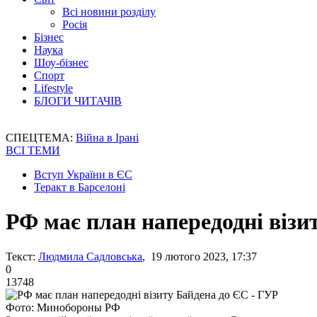
Всі новини розділу
Росія
Бізнес
Наука
Шоу-бізнес
Спорт
Lifestyle
БЛОГИ ЧИТАЧІВ
СПЕЦТЕМА:
Війна в Ірані
ВСІ ТЕМИ
Вступ України в ЄС
Теракт в Барселоні
РФ має план напередодні візи
Текст:
Людмила Садловська
, 19 лютого 2023, 17:37
0
13748
Фото: Минобороны РФ