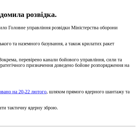
домила розвідка.
ло Головне управління розвідки Міністерства оборони
ського та наземного базування, а також крилатих ракет
 Зокрема, перевірено канали бойового управління, сили та
стратегічного призначення доведено бойове розпорядження на
овано на 20-22 лютого
, шляхом прямого ядерного шантажу та
ати тактичну ядерну зброю.