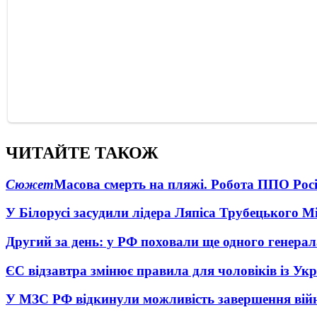
ЧИТАЙТЕ ТАКОЖ
Сюжет
Масова смерть на пляжі. Робота ППО Росі
У Білорусі засудили лідера Ляпіса Трубецького М
Другий за день: у РФ поховали ще одного генерал
ЄС відзавтра змінює правила для чоловіків із Ук
У МЗС РФ відкинули можливість завершення вій