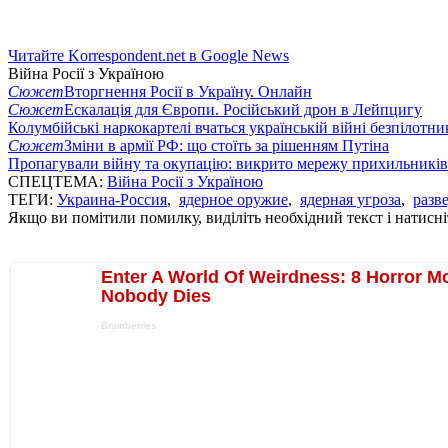
Читайте Korrespondent.net в Google News
Війна Росії з Україною
Сюжет
Вторгнення Росії в Україну. Онлайн
Сюжет
Ескалація для Європи. Російський дрон в Лейпцигу
Колумбійські наркокартелі вчаться українській війні безпілотни
Сюжет
Зміни в армії РФ: що стоїть за рішенням Путіна
Пропагували війну та окупацію: викрито мережу прихильникі
СПЕЦТЕМА:
Війна Росії з Україною
ТЕГИ:
Украина-Россия
,
ядерное оружие
,
ядерная угроза
,
разв
Якщо ви помітили помилку, виділіть необхідний текст і натисніт