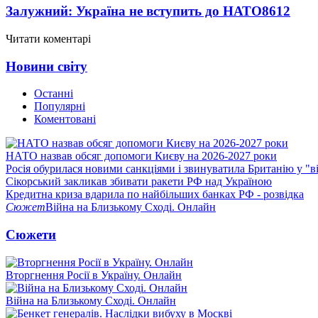
Залужний: Україна не вступить до НАТО
8612
Читати коментарі
Новини світу
Останні
Популярні
Коментовані
НАТО назвав обсяг допомоги Києву на 2026-2027 роки
Росія обурилася новими санкціями і звинуватила Британію у "в
Сікорський закликав збивати ракети РФ над Україною
Кредитна криза вдарила по найбільших банках РФ - розвідка
Сюжет
Війна на Близькому Сході. Онлайн
Сюжети
Вторгнення Росії в Україну. Онлайн
Війна на Близькому Сході. Онлайн