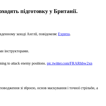
ходять підготовку у Британії.
івденному заході Англії, повідомляє
Express
.
іми інструкторами.
ining to attack enemy positions.
pic.twitter.com/FRARhbw2xn
поводження зі зброєю, основ маскування і точної стрільби, а