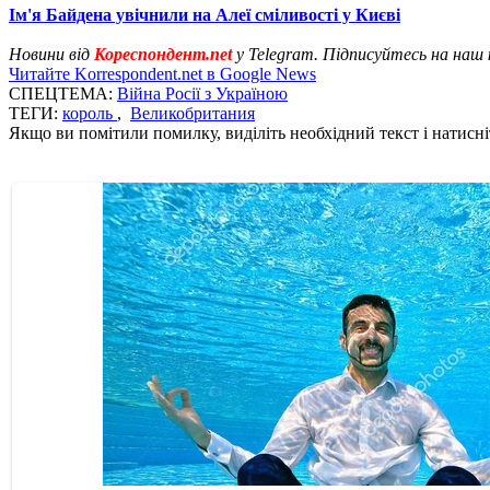
Ім'я Байдена увічнили на Алеї сміливості у Києві
Новини від
Кореспондент.net
у Telegram. Підписуйтесь на наш
Читайте Korrespondent.net в Google News
СПЕЦТЕМА:
Війна Росії з Україною
ТЕГИ:
король
,
Великобритания
Якщо ви помітили помилку, виділіть необхідний текст і натисніт