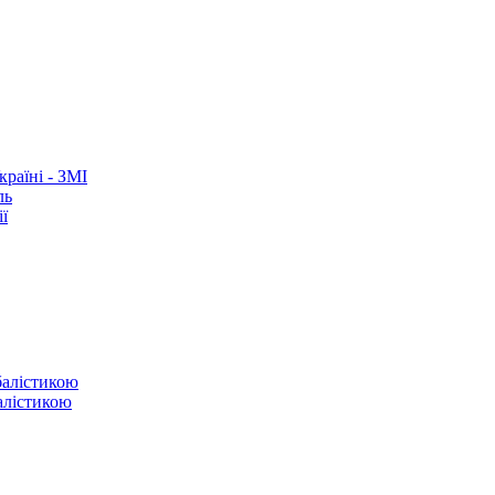
раїні - ЗМІ
ль
ї
балістикою