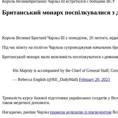
Король Великобритании Чарльз III встретился с бойцами ВСУ
Британський монарх поспілкувалися з д
Король Великої Британії Чарльз III у понеділок, 20 лютого, від
Під час візиту на полігон Чарльза супроводжував начальник бр
Британський монарх мали можливість поспілкуватися з деякими 
His Majesty is accompanied by the Chief of General Staff, Gener
— Rebecca English (@RE_DailyMail)
February 20, 2023
Тривалість курсу базової підготовки українських солдатів у Вел
також медичної допомоги.
Нагадаємо, раніше Чарльз
провели аудієнцію із президентом
Вол