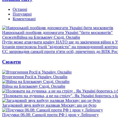
Останні
Популярні
Коментовані
Навроцький пообіцяв допомогати Україні "бити московитів"
Сюжет
Війна на Близькому Сході. Онлайн
Путін може атакувати країну НАТО ще до закінчення війни в Ук
Іспанія пригрозила Італії "відповісти" на прикордонний контро
ЄС запровадив санкції проти п'яти осіб, причетних до ВПК Росі
Сюжети
Вторгнення Росії в Україну. Онлайн
Війна на Близькому Сході. Онлайн
"Полювати на лучника, а не на стрілу". Як Україні боротись з 
Загадковий звук вибуху налякав Москву: що це було
Підсумки 06.08: Санкції проти РФ і дрон у Лейпцигу