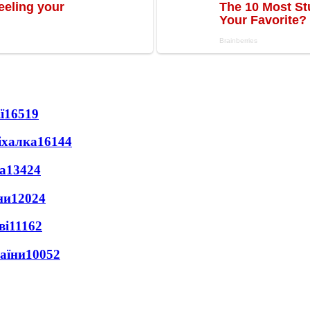
ї
16519
іхалка
16144
а
13424
ни
12024
ві
11162
раїни
10052