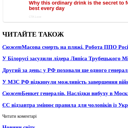
ЧИТАЙТЕ ТАКОЖ
Сюжет
Масова смерть на пляжі. Робота ППО Росі
У Білорусі засудили лідера Ляпіса Трубецького М
Другий за день: у РФ поховали ще одного генерал
У МЗС РФ відкинули можливість завершення вій
Сюжет
Бенкет генералів. Наслідки вибуху в Моск
ЄС відзавтра змінює правила для чоловіків із Ук
Читати коментарі
Новини світу