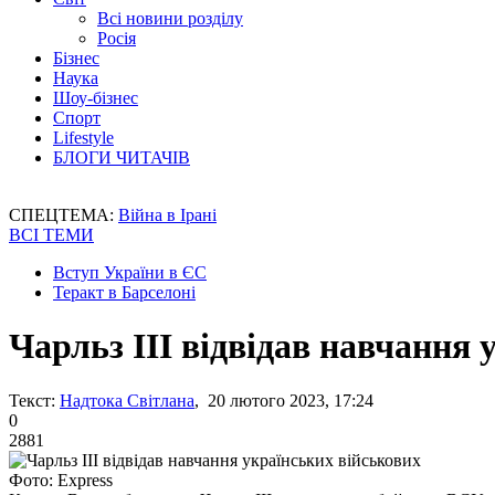
Всі новини розділу
Росія
Бізнес
Наука
Шоу-бізнес
Спорт
Lifestyle
БЛОГИ ЧИТАЧІВ
СПЕЦТЕМА:
Війна в Ірані
ВСІ ТЕМИ
Вступ України в ЄС
Теракт в Барселоні
Чарльз III відвідав навчання 
Текст:
Надтока Світлана
, 20 лютого 2023, 17:24
0
2881
Фото: Express