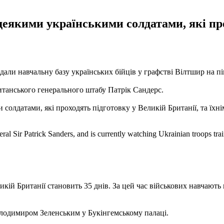
еякими українськими солдатами, які про
відали навчальну базу українських бійців у графстві Вілтшир на п
итанського генерального штабу Патрік Сандерс.
солдатами, які проходять підготовку у Великій Британії, та їхн
al Sir Patrick Sanders, and is currently watching Ukrainian troops tra
икій Британії становить 35 днів. За цей час військових навчають 
одимиром Зеленським у Букінгемському палаці.