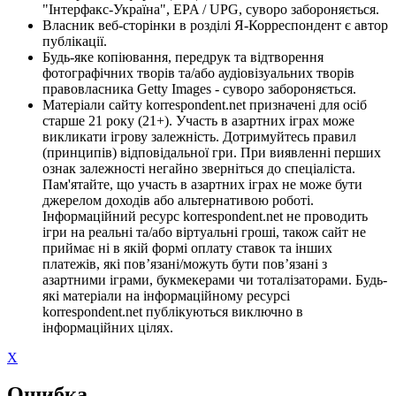
"Інтерфакс-Україна", EPA / UPG, суворо забороняється.
Власник веб-сторінки в розділі Я-Корреспондент є автор
публікації.
Будь-яке копіювання, передрук та відтворення
фотографічних творів та/або аудіовізуальних творів
правовласника Getty Images - суворо забороняється.
Матеріали сайту korrespondent.net призначені для осіб
старше 21 року (21+). Участь в азартних іграх може
викликати ігрову залежність. Дотримуйтесь правил
(принципів) відповідальної гри. При виявленні перших
ознак залежності негайно зверніться до спеціаліста.
Пам'ятайте, що участь в азартних іграх не може бути
джерелом доходів або альтернативою роботі.
Інформаційний ресурс korrespondent.net не проводить
ігри на реальні та/або віртуальні гроші, також сайт не
приймає ні в якій формі оплату ставок та інших
платежів, які пов’язані/можуть бути пов’язані з
азартними іграми, букмекерами чи тоталізаторами. Будь-
які матеріали на інформаційному ресурсі
korrespondent.net публікуються виключно в
інформаційних цілях.
X
Ошибка