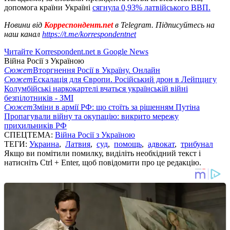
допомога країни Україні
сягнула 0,93% латвійського ВВП.
Новини від
Корреспондент.net
в Telegram. Підписуйтесь на
наш канал
https://t.me/korrespondentnet
Читайте Korrespondent.net в Google News
Війна Росії з Україною
Сюжет
Вторгнення Росії в Україну. Онлайн
Сюжет
Ескалація для Європи. Російський дрон в Лейпцигу
Колумбійські наркокартелі вчаться українській війні
безпілотників - ЗМІ
Сюжет
Зміни в армії РФ: що стоїть за рішенням Путіна
Пропагували війну та окупацію: викрито мережу
прихильників РФ
СПЕЦТЕМА:
Війна Росії з Україною
ТЕГИ:
Украина
,
Латвия
,
суд
,
помощь
,
адвокат
,
трибунал
Якщо ви помітили помилку, виділіть необхідний текст і
натисніть Ctrl + Enter, щоб повідомити про це редакцію.