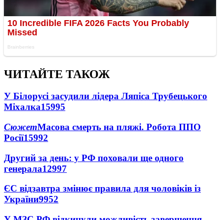
ЧИТАЙТЕ ТАКОЖ
У Білорусі засудили лідера Ляпіса Трубецького
Міхалка
15995
Сюжет
Масова смерть на пляжі. Робота ППО
Росії
15992
Другий за день: у РФ поховали ще одного
генерала
12997
ЄС відзавтра змінює правила для чоловіків із
України
9952
У МЗС РФ відкинули можливість завершення