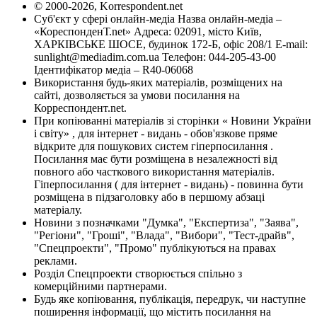
© 2000-2026, Korrespondent.net
Суб'єкт у сфері онлайн-медіа Назва онлайн-медіа –
«КореспонденТ.net» Адреса: 02091, місто Київ,
ХАРКІВСЬКЕ ШОСЕ, будинок 172-Б, офіс 208/1 E-mail:
sunlight@mediadim.com.ua
Телефон: 044-205-43-00
Ідентифікатор медіа – R40-06068
Використання будь-яких матеріалів, розміщених на
сайті, дозволяється за умови посилання на
Корреспондент.net.
При копіюванні матеріалів зі сторінки « Новини України
і світу» , для інтернет - видань - обов'язкове пряме
відкрите для пошукових систем гіперпосилання .
Посилання має бути розміщена в незалежності від
повного або часткового використання матеріалів.
Гіперпосилання ( для інтернет - видань) - повинна бути
розміщена в підзаголовку або в першому абзаці
матеріалу.
Новини з позначками "Думка", "Експертиза", "Заява",
"Регіони", "Гроші", "Влада", "Вибори", "Тест-драйв",
"Спецпроекти", "Промо" публікуються на правах
реклами.
Розділ Спецпроекти створюється спільно з
комерційними партнерами.
Будь яке копіювання, публікація, передрук, чи наступне
поширення інформації, що містить посилання на