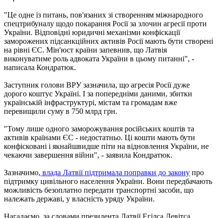
"Це одне із питань, пов'язаних зі створенням міжнародного
спецтрибуналу щодо покарання Росії за злочин агресії проти
України. Відповідні юридичні механізми конфіскації
заморожених підсанкційних активів Росії мають бути створені
на рівні ЄС. Мін'юст країни запевнив, що Латвія
виконуватиме роль адвоката України в цьому питанні", -
написала Кондратюк.
Заступник голови ВРУ зазначила, що агресія Росії дуже
дорого коштує Україні. І за попередніми даними, збитки
українській інфраструктурі, містам та громадам вже
перевищили суму в 750 млрд грн.
"Тому лише одного заморожування російських коштів та
активів країнами ЄС - недостатньо. Ці кошти мають бути
конфісковані і якнайшвидше піти на відновлення України, не
чекаючи завершення війни", - заявила Кондратюк.
Зазначимо,
влада Латвії підтримала поправки до закону
про
підтримку цивільного населення України. Вони передбачають
можливість безоплатно передати транспортні засоби, що
належать державі, у власність уряду України.
Нагадаємо, за словами президента Латвії Егілса Левітса,