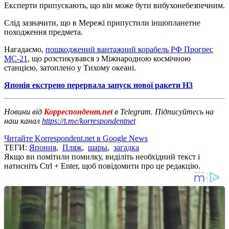
Експерти припускають, що він може бути вибухонебезпечним.
Слід зазначити, що в Мережі припустили іншопланетне
походження предмета.
Нагадаємо,
пошкоджений вантажний корабель РФ Прогрес
МС-21
, що розстикувався з Міжнародною космічною
станцією, затоплено у Тихому океані.
Японія екстрено перервала запуск нової ракети H3
Новини від
Корреспондент.net
в Telegram. Підписуйтесь на
наш канал
https://t.me/korrespondentnet
Читайте Korrespondent.net в Google News
ТЕГИ:
Япония
,
Пляж
,
шары
,
загадка
Якщо ви помітили помилку, виділіть необхідний текст і
натисніть Ctrl + Enter, щоб повідомити про це редакцію.