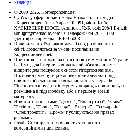
Редакція
© 2000-2026, Korrespondent.net
Суб'єкт у сфері онлайн-медіа Назва онлайн-медіа –
«КореспонденТ.net» Адреса: 02091, місто Київ,
ХАРКІВСЬКЕ ШОСЕ, будинок 172-Б, офіс 208/1 E-mail:
sunlight@mediadim.com.ua
Телефон: 044-205-43-00
Ідентифікатор медіа – R40-06068
Використання будь-яких матеріалів, розміщених на
сайті, дозволяється за умови посилання на
Корреспондент.net.
При копіюванні матеріалів зі сторінки « Новини України
і світу» , для інтернет - видань - обов'язкове пряме
відкрите для пошукових систем гіперпосилання .
Посилання має бути розміщена в незалежності від
повного або часткового використання матеріалів.
Гіперпосилання ( для інтернет - видань) - повинна бути
розміщена в підзаголовку або в першому абзаці
матеріалу.
Новини з позначками "Думка", "Експертиза", "Заява",
"Регіони", "Гроші", "Влада", "Вибори", "Тест-драйв",
"Спецпроекти", "Промо" публікуються на правах
реклами.
Розділ Спецпроекти створюється спільно з
комерційними партнерами.