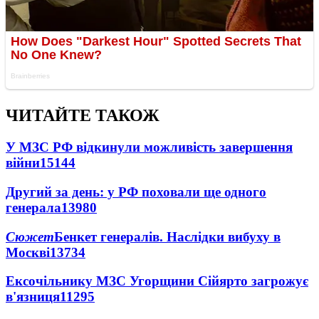
ЧИТАЙТЕ ТАКОЖ
У МЗС РФ відкинули можливість завершення
війни
15144
Другий за день: у РФ поховали ще одного
генерала
13980
Сюжет
Бенкет генералів. Наслідки вибуху в
Москві
13734
Ексочільнику МЗС Угорщини Сійярто загрожує
в'язниця
11295