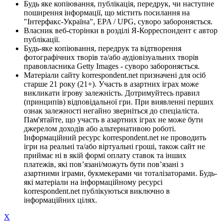
Будь яке копіювання, публікація, передрук, чи наступне
поширення інформації, що містить посилання на
"Інтерфакс-Україна", EPA / UPG, суворо забороняється.
Власник веб-сторінки в розділі Я-Корреспондент є автор
публікації.
Будь-яке копіювання, передрук та відтворення
фотографічних творів та/або аудіовізуальних творів
правовласника Getty Images - суворо забороняється.
Матеріали сайту korrespondent.net призначені для осіб
старше 21 року (21+). Участь в азартних іграх може
викликати ігрову залежність. Дотримуйтесь правил
(принципів) відповідальної гри. При виявленні перших
ознак залежності негайно зверніться до спеціаліста.
Пам'ятайте, що участь в азартних іграх не може бути
джерелом доходів або альтернативою роботі.
Інформаційний ресурс korrespondent.net не проводить
ігри на реальні та/або віртуальні гроші, також сайт не
приймає ні в якій формі оплату ставок та інших
платежів, які пов’язані/можуть бути пов’язані з
азартними іграми, букмекерами чи тоталізаторами. Будь-
які матеріали на інформаційному ресурсі
korrespondent.net публікуються виключно в
інформаційних цілях.
X