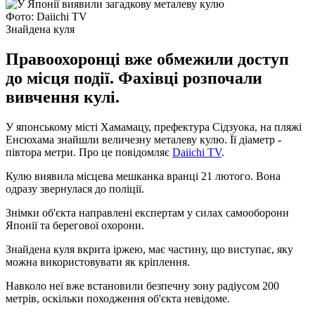
Фото: Daiichi TV
Знайдена куля
Правоохоронці вже обмежили доступ
до місця події. Фахівці розпочали
вивчення кулі.
У японському місті Хамамацу, префектура Сідзуока, на пляжі
Енсюхама знайшли величезну металеву кулю. Її діаметр -
півтора метри. Про це повідомляє
Daiichi TV
.
Кулю виявила місцева мешканка вранці 21 лютого. Вона
одразу звернулася до поліції.
Знімки об'єкта направлені експертам у силах самооборони
Японії та берегової охорони.
Знайдена куля вкрита іржею, має частину, що виступає, яку
можна використовувати як кріплення.
Навколо неї вже встановили безпечну зону радіусом 200
метрів, оскільки походження об'єкта невідоме.