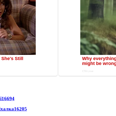
ї
16694
іхалка
16205