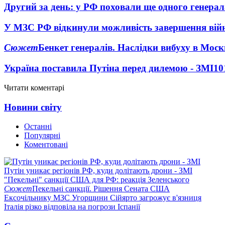
Другий за день: у РФ поховали ще одного генерал
У МЗС РФ відкинули можливість завершення вій
Сюжет
Бенкет генералів. Наслідки вибуху в Моск
Україна поставила Путіна перед дилемою - ЗМІ
10
Читати коментарі
Новини світу
Останні
Популярні
Коментовані
Путін уникає регіонів РФ, куди долітають дрони - ЗМІ
"Пекельні" санкції США для РФ: реакція Зеленського
Сюжет
Пекельні санкції. Рішення Сената США
Ексочільнику МЗС Угорщини Сійярто загрожує в'язниця
Італія різко відповіла на погрози Іспанії