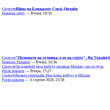
Сюжет
Війна на Близькому Сході. Онлайн
Новини світу
— Вчора, 18:56
Сюжет
"Полювати на лучника, а не на стрілу". Як Україні 
Новини України
— Вчора, 16:36
Сюжет
Загадковий звук вибуху налякав Москву: що це було
Росія новини
— Вчора, 15:27
Сюжет
Бенкет генералів. Наслідки вибуху в Москві
Росія новини
— 6 серпня 2026, 23:58