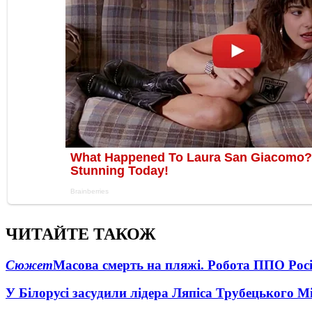
ЧИТАЙТЕ ТАКОЖ
Сюжет
Масова смерть на пляжі. Робота ППО Росі
У Білорусі засудили лідера Ляпіса Трубецького М