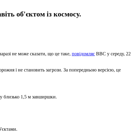
іть об'єктом із космосу.
разі не може сказати, що це таке,
повідомляє
BBC у середу, 22
орожня і не становить загрози. За попередньою версією, це
у близько 1,5 м завширшки.
б'єктами.