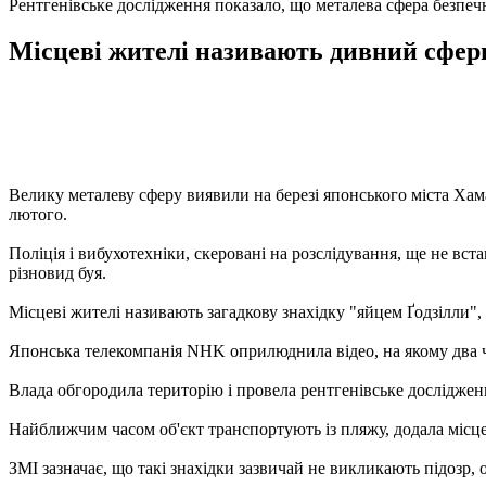
Рентгенівське дослідження показало, що металева сфера безпеч
Місцеві жителі називають дивний сфери
Велику металеву сферу виявили на березі японського міста Хам
лютого.
Поліція і вибухотехніки, скеровані на розслідування, ще не вс
різновид буя.
Місцеві жителі називають загадкову знахідку "яйцем Ґодзілли",
Японська телекомпанія NHK оприлюднила відео, на якому два ч
Влада обгородила територію і провела рентгенівське дослідженн
Найближчим часом об'єкт транспортують із пляжу, додала місце
ЗМІ зазначає, що такі знахідки зазвичай не викликають підозр, 