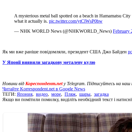
A mysterious metal ball spotted on a beach in Hamamatsu City th
what it actually is.
pic.twitter.com/ytClWsP0bw
— NHK WORLD News (@NHKWORLD_News)
February 
Як ми вже раніше повідомляли, президент США Джо Байден
р
У Японії виявили загадкову металеву кулю
Новини від
Кореспондент.net
у Telegram. Підписуйтесь на наш
Читайте Korrespondent.net в Google News
ТЕГИ:
Япония
,
видео
,
море
,
Пляж
,
шары
,
загадка
Якщо ви помітили помилку, виділіть необхідний текст і натисніт