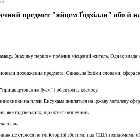
на
чний предмет "яйцем Ґодзілли" або й нав
амацу. Знахідку першим побачив місцевий житель. Однак влада на
тановили походження предмета. Однак, за їхніми словами, сфера п
 "пришвартованим буєм" і об'єктом із космосу.
иновники на пляжі Енсухама дивляться на іржаву металеву сфер
я, яке підтвердило, що об'єкт безпечний.
ва влада.
однак це сталося на тлі історії зі збитими над США невідомими о