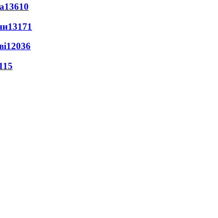
а
13610
ни
13171
ві
12036
115