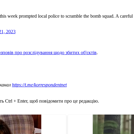
is week prompted local police to scramble the bomb squad. A careful exa
21, 2023
озповів про розслідування щодо збитих об'єктів
.
 канал
https://t.me/korrespondentnet
ь Ctrl + Enter, щоб повідомити про це редакцію.