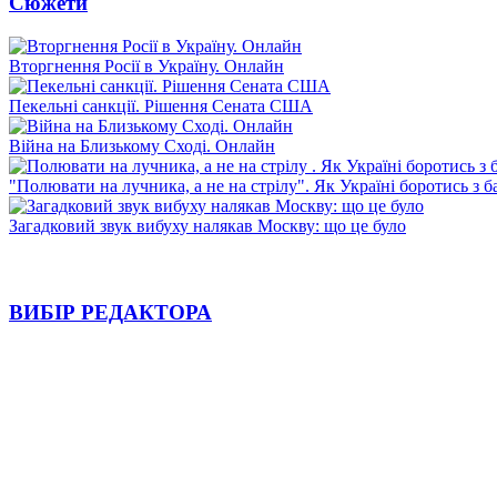
Сюжети
Вторгнення Росії в Україну. Онлайн
Пекельні санкції. Рішення Сената США
Війна на Близькому Сході. Онлайн
"Полювати на лучника, а не на стрілу". Як Україні боротись з 
Загадковий звук вибуху налякав Москву: що це було
ВИБІР РЕДАКТОРА