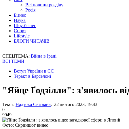
Всі новини розділу
Росія
Бізнес
Наука
Шоу-бізнес
Спорт
Lifestyle
БЛОГИ ЧИТАЧІВ
СПЕЦТЕМА:
Війна в Ірані
ВСІ ТЕМИ
Вступ України в ЄС
Теракт в Барселоні
"Яйце Ґодзілли": з'явилось ві
Текст:
Надтока Світлана
, 22 лютого 2023, 19:43
0
9949
Фото: Скриншот видео