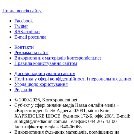
Повна версія сайту
Facebook
Twitter
RSS-стрічки
E-mail розсилка
Контакти
Реклама на сайті
Використання матеріалів korrespondent.net
Правила користування сайтом
Договір користування сайтом
Політика у сфері конфіденційності і персональних даних
Угода щодо користування
Редакція
© 2000-2026, Korrespondent.net
Суб'єкт у сфері онлайн-медіа Назва онлайн-медіа –
«КореспонденТ.net» Адреса: 02091, місто Київ,
ХАРКІВСЬКЕ ШОСЕ, будинок 172-Б, офіс 208/1 E-mail:
sunlight@mediadim.com.ua
Телефон: 044-205-43-00
Ідентифікатор медіа – R40-06068
Використання будь-яких матеріалів, розміщених на