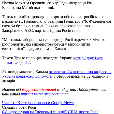
Путіна Максим Орєшкін, спікер Ради Федерації РФ
Валентина Матвієнко та інші.
Також санкції запроваджено проти обох палат російського
парламенту, Головного управління Генштабу РФ, Федеральної
служби безпеки, компанії, яка оперує окупованою
Запорізькою АЕС, партією Єдина Росія та ін.
"Ми також забороняємо експорт до Росії окремих хімічних
компонентів, які використовуються у виробництві
електроніки", - додав прем'єр Канади.
Також Трюдо пообіцяв передати Україні
чотири додаткові
танки Leopard 2
.
Як повідомлялося, Канада
оголосила 24 лютого про виділення
Україні додаткової допомоги
у сфері безпеки на 32 мільйони
доларів.
Новини від
Корреспондент.net
в Telegram. Підписуйтесь на
наш канал
https://t.me/korrespondentnet
Читайте Korrespondent.net в Google News
Санкції проти Росії
ЄС відреагував на "пекельні санкції" США проти Росії