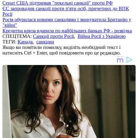
Сенат США підтримав "пекельні санкції" проти РФ
ЄС запровадив санкції проти п'яти осіб, причетних до ВПК
Росії
Росія обурилася новими санкціями і звинуватила Британію у
"війні"
Кредитна криза вдарила по найбільших банках РФ - розвідка
СПЕЦТЕМА:
Санкції проти Росії
,
Війна Росії з Україною
ТЕГИ:
Канада
,
санкции
Якщо ви помітили помилку, виділіть необхідний текст і
натисніть Ctrl + Enter, щоб повідомити про це редакцію.