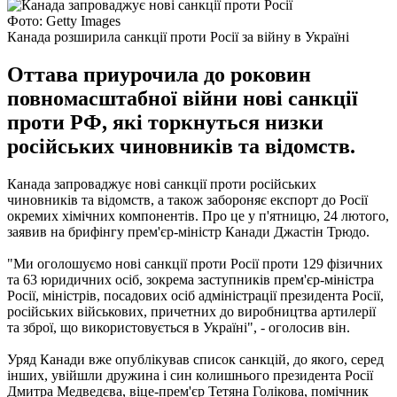
Фото: Getty Images
Канада розширила санкції проти Росії за війну в Україні
Оттава приурочила до роковин
повномасштабної війни нові санкції
проти РФ, які торкнуться низки
російських чиновників та відомств.
Канада запроваджує нові санкції проти російських
чиновників та відомств, а також забороняє експорт до Росії
окремих хімічних компонентів. Про це у п'ятницю, 24 лютого,
заявив на брифінгу прем'єр-міністр Канади Джастін Трюдо.
"Ми оголошуємо нові санкції проти Росії проти 129 фізичних
та 63 юридичних осіб, зокрема заступників прем'єр-міністра
Росії, міністрів, посадових осіб адміністрації президента Росії,
російських військових, причетних до виробництва артилерії
та зброї, що використовується в Україні", - оголосив він.
Уряд Канади вже опублікував список санкцій, до якого, серед
інших, увійшли дружина і син колишнього президента Росії
Дмитра Медведєва, віце-прем'єр Тетяна Голікова, помічник