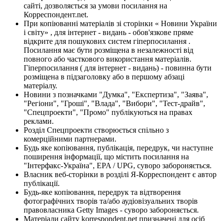
сайті, дозволяється за умови посилання на
Корреспондент.net.
При копіюванні матеріалів зі сторінки « Новини України
і світу» , для інтернет - видань - обов'язкове пряме
відкрите для пошукових систем гіперпосилання .
Посилання має бути розміщена в незалежності від
повного або часткового використання матеріалів.
Гіперпосилання ( для інтернет - видань) - повинна бути
розміщена в підзаголовку або в першому абзаці
матеріалу.
Новини з позначками "Думка", "Експертиза", "Заява",
"Регіони", "Гроші", "Влада", "Вибори", "Тест-драйв",
"Спецпроекти", "Промо" публікуються на правах
реклами.
Розділ Спецпроекти створюється спільно з
комерційними партнерами.
Будь яке копіювання, публікація, передрук, чи наступне
поширення інформації, що містить посилання на
"Інтерфакс-Україна", EPA / UPG, суворо забороняється.
Власник веб-сторінки в розділі Я-Корреспондент є автор
публікації.
Будь-яке копіювання, передрук та відтворення
фотографічних творів та/або аудіовізуальних творів
правовласника Getty Images - суворо забороняється.
Матеріали сайту korrespondent.net призначені для осіб