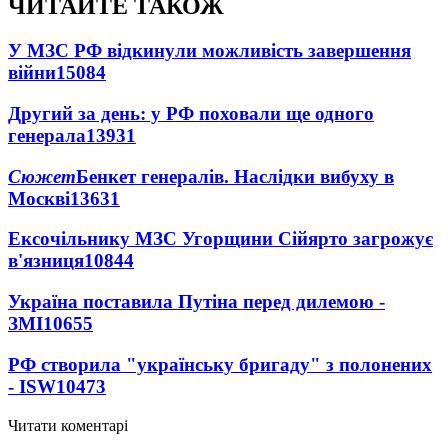
ЧИТАЙТЕ ТАКОЖ
У МЗС РФ відкинули можливість завершення
війни
15084
Другий за день: у РФ поховали ще одного
генерала
13931
Сюжет
Бенкет генералів. Наслідки вибуху в
Москві
13631
Ексочільнику МЗС Угорщини Сійярто загрожує
в'язниця
10844
Україна поставила Путіна перед дилемою -
ЗМІ
10655
РФ створила "українську бригаду" з полонених
- ISW
10473
Читати коментарі