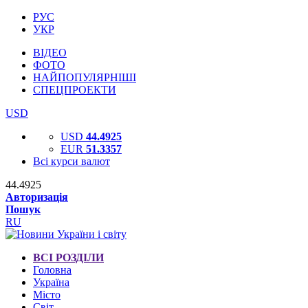
РУС
УКР
ВІДЕО
ФОТО
НАЙПОПУЛЯРНІШІ
СПЕЦПРОЕКТИ
USD
USD
44.4925
EUR
51.3357
Всі курси валют
44.4925
Авторизація
Пошук
RU
ВСІ РОЗДІЛИ
Головна
Україна
Місто
Світ