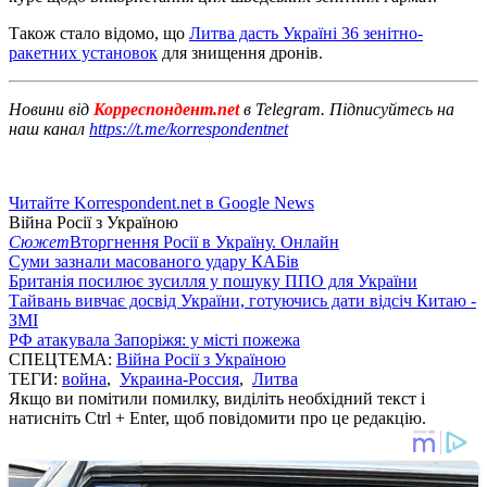
Також стало відомо, що
Литва дасть Україні 36 зенітно-
ракетних установок
для знищення дронів.
Новини від
Корреспондент.net
в Telegram. Підписуйтесь на
наш канал
https://t.me/korrespondentnet
Читайте Korrespondent.net в Google News
Війна Росії з Україною
Сюжет
Вторгнення Росії в Україну. Онлайн
Суми зазнали масованого удару КАБів
Британія посилює зусилля у пошуку ППО для України
Тайвань вивчає досвід України, готуючись дати відсіч Китаю -
ЗМІ
РФ атакувала Запоріжя: у місті пожежа
СПЕЦТЕМА:
Війна Росії з Україною
ТЕГИ:
война
,
Украина-Россия
,
Литва
Якщо ви помітили помилку, виділіть необхідний текст і
натисніть Ctrl + Enter, щоб повідомити про це редакцію.