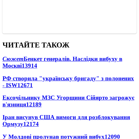
ЧИТАЙТЕ ТАКОЖ
Сюжет
Бенкет генералів. Наслідки вибуху в
Москві
13914
РФ створила "українську бригаду" з полонених
- ISW
12671
Ексочільнику МЗС Угорщини Сійярто загрожує
в'язниця
12189
Іран висунув США вимоги для розблокування
Ормузу
12174
У Молдові пролунав потужний вибух
12090