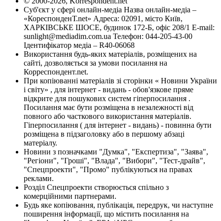
© 2000-2026, Korrespondent.net
Суб'єкт у сфері онлайн-медіа Назва онлайн-медіа –
«КореспонденТ.net» Адреса: 02091, місто Київ,
ХАРКІВСЬКЕ ШОСЕ, будинок 172-Б, офіс 208/1 E-mail:
sunlight@mediadim.com.ua
Телефон: 044-205-43-00
Ідентифікатор медіа – R40-06068
Використання будь-яких матеріалів, розміщених на
сайті, дозволяється за умови посилання на
Корреспондент.net.
При копіюванні матеріалів зі сторінки « Новини України
і світу» , для інтернет - видань - обов'язкове пряме
відкрите для пошукових систем гіперпосилання .
Посилання має бути розміщена в незалежності від
повного або часткового використання матеріалів.
Гіперпосилання ( для інтернет - видань) - повинна бути
розміщена в підзаголовку або в першому абзаці
матеріалу.
Новини з позначками "Думка", "Експертиза", "Заява",
"Регіони", "Гроші", "Влада", "Вибори", "Тест-драйв",
"Спецпроекти", "Промо" публікуються на правах
реклами.
Розділ Спецпроекти створюється спільно з
комерційними партнерами.
Будь яке копіювання, публікація, передрук, чи наступне
поширення інформації, що містить посилання на