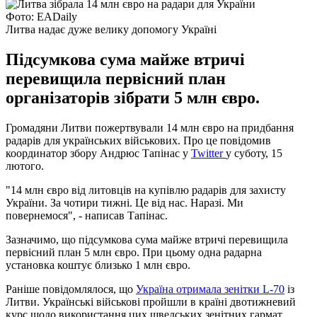
Фото: EADaily
Литва надає дуже велику допомогу Україні
Підсумкова сума майже втричі
перевищила первісний план
організаторів зібрати 5 млн євро.
Громадяни Литви пожертвували 14 млн євро на придбання
радарів для українських військових. Про це повідомив
координатор збору Андрюс Тапінас у
Twitter
у суботу, 15
лютого.
"14 млн євро від литовців на купівлю радарів для захисту
України. За чотири тижні. Це від нас. Наразі. Ми
повернемося", - написав Тапінас.
Зазначимо, що підсумкова сума майже втричі перевищила
первісний план 5 млн євро. При цьому одна радарна
установка коштує близько 1 млн євро.
Раніше повідомлялося, що
Україна отримала зенітки L-70
із
Литви. Українські військові пройшли в країні двотижневий
курс щодо використання цих шведських зенітних гармат.