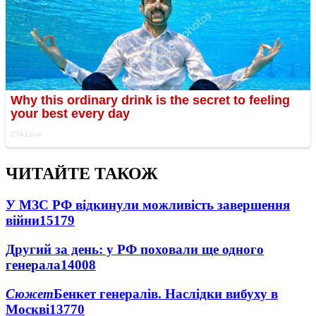
ЧИТАЙТЕ ТАКОЖ
У МЗС РФ відкинули можливість завершення
війни
15179
Другий за день: у РФ поховали ще одного
генерала
14008
Сюжет
Бенкет генералів. Наслідки вибуху в
Москві
13770