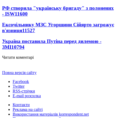
РФ створила "українську бригаду" з полонених
- ISW
11600
Ексочільнику МЗС Угорщини Сійярто загрожує
в'язниця
11527
Україна поставила Путіна перед дилемою -
ЗМІ
10794
Читати коментарі
Повна версія сайту
Facebook
Twitter
RSS-стрічки
E-mail розсилка
Контакти
Реклама на сайті
Використання матеріалів korrespondent.net