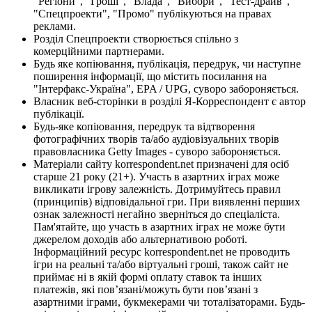
"Регіони", "Гроші", "Влада", "Вибори", "Тест-драйв",
"Спецпроекти", "Промо" публікуються на правах
реклами.
Розділ Спецпроекти створюється спільно з
комерційними партнерами.
Будь яке копіювання, публікація, передрук, чи наступне
поширення інформації, що містить посилання на
"Інтерфакс-Україна", EPA / UPG, суворо забороняється.
Власник веб-сторінки в розділі Я-Корреспондент є автор
публікації.
Будь-яке копіювання, передрук та відтворення
фотографічних творів та/або аудіовізуальних творів
правовласника Getty Images - суворо забороняється.
Матеріали сайту korrespondent.net призначені для осіб
старше 21 року (21+). Участь в азартних іграх може
викликати ігрову залежність. Дотримуйтесь правил
(принципів) відповідальної гри. При виявленні перших
ознак залежності негайно зверніться до спеціаліста.
Пам'ятайте, що участь в азартних іграх не може бути
джерелом доходів або альтернативою роботі.
Інформаційний ресурс korrespondent.net не проводить
ігри на реальні та/або віртуальні гроші, також сайт не
приймає ні в якій формі оплату ставок та інших
платежів, які пов’язані/можуть бути пов’язані з
азартними іграми, букмекерами чи тоталізаторами. Будь-