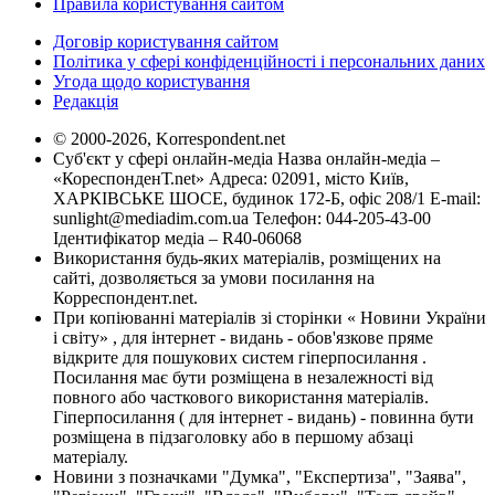
Правила користування сайтом
Договір користування сайтом
Політика у сфері конфіденційності і персональних даних
Угода щодо користування
Редакція
© 2000-2026, Korrespondent.net
Суб'єкт у сфері онлайн-медіа Назва онлайн-медіа –
«КореспонденТ.net» Адреса: 02091, місто Київ,
ХАРКІВСЬКЕ ШОСЕ, будинок 172-Б, офіс 208/1 E-mail:
sunlight@mediadim.com.ua
Телефон: 044-205-43-00
Ідентифікатор медіа – R40-06068
Використання будь-яких матеріалів, розміщених на
сайті, дозволяється за умови посилання на
Корреспондент.net.
При копіюванні матеріалів зі сторінки « Новини України
і світу» , для інтернет - видань - обов'язкове пряме
відкрите для пошукових систем гіперпосилання .
Посилання має бути розміщена в незалежності від
повного або часткового використання матеріалів.
Гіперпосилання ( для інтернет - видань) - повинна бути
розміщена в підзаголовку або в першому абзаці
матеріалу.
Новини з позначками "Думка", "Експертиза", "Заява",