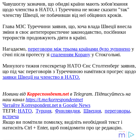
Чавушоглу зазначив, що обидві країни мають зобов'язання
щодо членства в НАТО, і Туреччина не може сказати "так"
членству Швеції, не побачивши від неї обіцяних кроків.
Глава МЗС Туреччини заявив, що, хоча влада Швеції внесла
зміни в своє антитерористичне законодавство, посібники
терористів продовжують діяти в країні.
Нагадаємо,
переговори між трьома країнами було зупинено
у
січні після протесту зі
спаленням Корану
у Стокгольмі.
Минулого тижня генсекретар НАТО Єнс Столтенберг заявив,
що під час переговорів з Туреччиною намітився прогрес щодо
заявки Швеції на членство в НАТО.
Новини від
Корреспондент.net
в Telegram. Підписуйтесь на
наш канал
https://t.me/korrespondentnet
Читайте Korrespondent.net в Google News
ТЕГИ:
НАТО
,
Турция
,
Финляндия
,
Швеция
,
переговоры
,
встреча
Якщо ви помітили помилку, виділіть необхідний текст і
натисніть Ctrl + Enter, щоб повідомити про це редакцію.