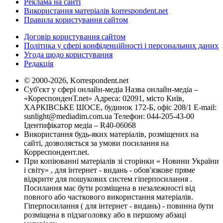
Реклама на сайті
Використання матеріалів korrespondent.net
Правила користування сайтом
Договір користування сайтом
Політика у сфері конфіденційності і персональних даних
Угода щодо користування
Редакція
© 2000-2026, Korrespondent.net
Суб'єкт у сфері онлайн-медіа Назва онлайн-медіа –
«КореспонденТ.net» Адреса: 02091, місто Київ,
ХАРКІВСЬКЕ ШОСЕ, будинок 172-Б, офіс 208/1 E-mail:
sunlight@mediadim.com.ua
Телефон: 044-205-43-00
Ідентифікатор медіа – R40-06068
Використання будь-яких матеріалів, розміщених на
сайті, дозволяється за умови посилання на
Корреспондент.net.
При копіюванні матеріалів зі сторінки « Новини України
і світу» , для інтернет - видань - обов'язкове пряме
відкрите для пошукових систем гіперпосилання .
Посилання має бути розміщена в незалежності від
повного або часткового використання матеріалів.
Гіперпосилання ( для інтернет - видань) - повинна бути
розміщена в підзаголовку або в першому абзаці