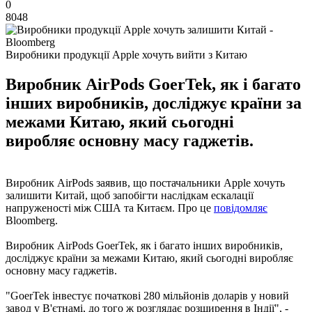
0
8048
Виробники продукції Apple хочуть вийти з Китаю
Виробник AirPods GoerTek, як і багато
інших виробників, досліджує країни за
межами Китаю, який сьогодні
виробляє основну масу гаджетів.
Виробник AirPods заявив, що постачальники Apple хочуть
залишити Китай, щоб запобігти наслідкам ескалації
напруженості між США та Китаєм. Про це
повідомляє
Bloomberg.
Виробник AirPods GoerTek, як і багато інших виробників,
досліджує країни за межами Китаю, який сьогодні виробляє
основну масу гаджетів.
"GoerTek інвестує початкові 280 мільйонів доларів у новий
завод у В'єтнамі, до того ж розглядає розширення в Індії", -