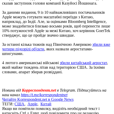
сказав заступник голови компанії Казуйосі Йошинага.
За даними видання, 9 із 10 найважливіших постачальників
Apple можуть готувати масштабні переїзди з Китаю,
наприклад, до Індії. Але, за оцінками Bloomberg Intelligence,
може знадобитися близько восьми років, щоб перенести лише
10% потужностей Apple за межі Китаю, хоч керівник GoerTek
стверджує, що це пройде значно швидше.
За останні кілька тижнів над Північною Америкою
збили вже
чотири підозрілі об'єкти
, яких назвали аеростатами-
шпигунами.
4 лютого американські військові
збили китайський аеростат
,
який майже тиждень літав над територією США. За їхніми
словами, апарат збирав розвіддані.
Новини від
Корреспондент.net
в Telegram. Підписуйтесь на
наш канал
https://t.me/korrespondentnet
Читайте Korrespondent.net в Google News
ТЕГИ:
США
,
Apple
,
Китай
Якщо ви помітили помилку, виділіть необхідний текст і
натисніть Ctrl + Enter, щоб повідомити про це редакцію.