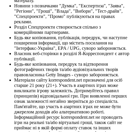
матеріалу.
Новини з позначками "Думка", "Експертиза", "Заява",
"Регіони", "Гроші", "Влада", "Вибори", "Тест-драйв",
"Спецпроекти", "Промо" публікуються на правах
реклами.
Розділ Спецпроекти створюється спільно з
комерційними партнерами.
Будь яке копіювання, публікація, передрук, чи наступне
поширення інформації, що містить посилання на
"Інтерфакс-Україна", EPA / UPG, суворо забороняється.
Власник веб-сторінки в розділі Я-Корреспондент є автор
публікації.
Будь-яке копіювання, передрук та відтворення
фотографічних творів та/або аудіовізуальних творів
правовласника Getty Images - суворо забороняється.
Матеріали сайту korrespondent.net призначені для осіб
старше 21 року (21+). Участь в азартних іграх може
викликати ігрову залежність. Дотримуйтесь правил
(принципів) відповідальної гри. При виявленні перших
ознак залежності негайно зверніться до спеціаліста.
Пам'ятайте, що участь в азартних іграх не може бути
джерелом доходів або альтернативою роботі.
Інформаційний ресурс korrespondent.net не проводить
ігри на реальні та/або віртуальні гроші, також сайт не
приймає ні в якій формі оплату ставок та інших