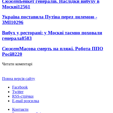
Сюжет
Бенкет генералів. Наслідки вибуху в
Москві
12561
Україна поставила Путіна перед дилемою -
ЗМІ
10296
Вибух у ресторані: у Москві таємно поховали
генерала
8583
Сюжет
Масова смерть на пляжі. Робота ППО
Росії
8220
Читати коментарі
Повна версія сайту
Facebook
Twitter
RSS-стрічки
E-mail розсилка
Контакти