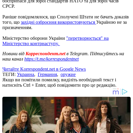
боєприпаси для зброї стандартів НАТО та для зброї часів
СРСР.
Раніше повідомлялося, що Сполучені Штати не бачать доказів
того, що
західні озброєння використовуються
Україною не за
призначенням.
Міністерство оборони України
"перетворюється" на
Міністерство контрнаступу.
Новини від
Корреспондент.net
в Telegram. Підписуйтесь на
наш канал
https://t.me/korrespondentnet
Читайте Korrespondent.net в Google News
ТЕГИ:
Украина
,
Германия
,
оружие
Якщо ви помітили помилку, виділіть необхідний текст і
натисніть Ctrl + Enter, щоб повідомити про це редакцію.