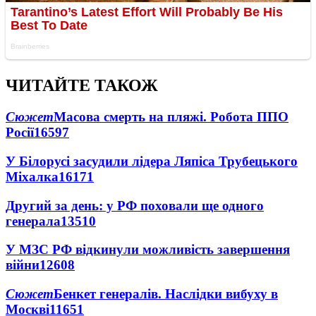
ЧИТАЙТЕ ТАКОЖ
Сюжет
Масова смерть на пляжі. Робота ППО
Росії
16597
У Білорусі засудили лідера Ляпіса Трубецького
Міхалка
16171
Другий за день: у РФ поховали ще одного
генерала
13510
У МЗС РФ відкинули можливість завершення
війни
12608
Сюжет
Бенкет генералів. Наслідки вибуху в
Москві
11651