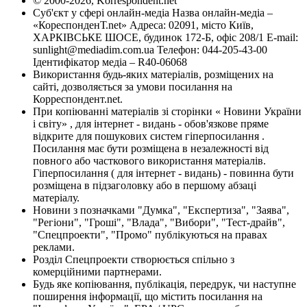
© 2000-2026, Korrespondent.net
Суб'єкт у сфері онлайн-медіа Назва онлайн-медіа –
«КореспонденТ.net» Адреса: 02091, місто Київ,
ХАРКІВСЬКЕ ШОСЕ, будинок 172-Б, офіс 208/1 E-mail:
sunlight@mediadim.com.ua
Телефон: 044-205-43-00
Ідентифікатор медіа – R40-06068
Використання будь-яких матеріалів, розміщених на
сайті, дозволяється за умови посилання на
Корреспондент.net.
При копіюванні матеріалів зі сторінки « Новини України
і світу» , для інтернет - видань - обов'язкове пряме
відкрите для пошукових систем гіперпосилання .
Посилання має бути розміщена в незалежності від
повного або часткового використання матеріалів.
Гіперпосилання ( для інтернет - видань) - повинна бути
розміщена в підзаголовку або в першому абзаці
матеріалу.
Новини з позначками "Думка", "Експертиза", "Заява",
"Регіони", "Гроші", "Влада", "Вибори", "Тест-драйв",
"Спецпроекти", "Промо" публікуються на правах
реклами.
Розділ Спецпроекти створюється спільно з
комерційними партнерами.
Будь яке копіювання, публікація, передрук, чи наступне
поширення інформації, що містить посилання на