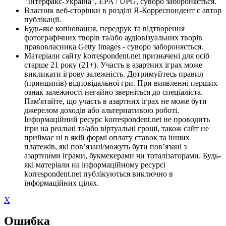
"Інтерфакс-Україна", EPA / UPG, суворо забороняється.
Власник веб-сторінки в розділі Я-Корреспондент є автор
публікації.
Будь-яке копіювання, передрук та відтворення
фотографічних творів та/або аудіовізуальних творів
правовласника Getty Images - суворо забороняється.
Матеріали сайту korrespondent.net призначені для осіб
старше 21 року (21+). Участь в азартних іграх може
викликати ігрову залежність. Дотримуйтесь правил
(принципів) відповідальної гри. При виявленні перших
ознак залежності негайно зверніться до спеціаліста.
Пам'ятайте, що участь в азартних іграх не може бути
джерелом доходів або альтернативою роботі.
Інформаційний ресурс korrespondent.net не проводить
ігри на реальні та/або віртуальні гроші, також сайт не
приймає ні в якій формі оплату ставок та інших
платежів, які пов’язані/можуть бути пов’язані з
азартними іграми, букмекерами чи тоталізаторами. Будь-
які матеріали на інформаційному ресурсі
korrespondent.net публікуються виключно в
інформаційних цілях.
X
Ошибка