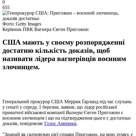
0
655
Фото: Getty Images
Керівник ПВК Вагнера Євген Пригожин
США мають у своєму розпорядженні
достатню кількість доказів, щоб
називати лідера вагнерівців воєнним
злочинцем.
Генеральний прокурор США Меррик Ґарланд під час слухань
у сенаті у середу, 1 березня, заявив, що лідер російської
приватної військової компанії
Вагнера
Євген Пригожин є
воєнним злочинцем і що на підтвердження цього є достатньо
доказів, повідомляє
Голос Америки
.
"Знаний як скеровувач цієї справи Пригожин, на мою думку, є