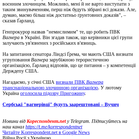
воєнним злочинцем. Можливо, мені й не варто виступати з
таким звинуваченням, перш ніж будуть зібрані всі докази. Але,
думаю, маємо більш ніж достатньо ґрунтовних доказів", –
сказав Ґарланд.
Генпрокурор назвав "немислимим" те, що робить ПВК
Вагнера
в Україні. Він згадав також, що керівники цієї групи
залучають ув'язнених з російських в'язниць.
На запитання сенатора Ліндсі Ґрема, чи мають США визнати
угруповання
Вагнера
зарубіжною терористичною
організацією, Ґарланд відповів, що це питання – у компетенції
Держдепу США.
Нагадаємо, у січні США
визнали ПВК
Вагнера
транснаціональною злочинною організацією
. У лютому
Україна
оголосила підозру Пригожину
.
Сербські "вагнерівці" будуть заарештовані – Вучич
Новини від
Кореспондент.net
у Telegram. Підписуйтесь на
наш канал
https://t.me/korrespondentnet
Читайте Korrespondent.net в Google News
Війна Росії з Україною