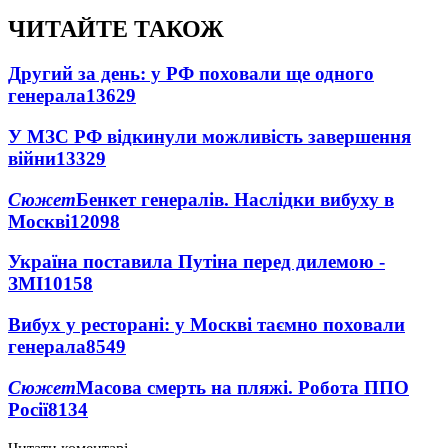
ЧИТАЙТЕ ТАКОЖ
Другий за день: у РФ поховали ще одного
генерала
13629
У МЗС РФ відкинули можливість завершення
війни
13329
Сюжет
Бенкет генералів. Наслідки вибуху в
Москві
12098
Україна поставила Путіна перед дилемою -
ЗМІ
10158
Вибух у ресторані: у Москві таємно поховали
генерала
8549
Сюжет
Масова смерть на пляжі. Робота ППО
Росії
8134