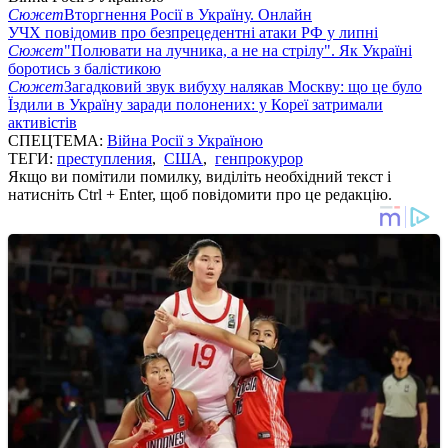
Сюжет
Вторгнення Росії в Україну. Онлайн
УЧХ повідомив про безпрецедентні атаки РФ у липні
Сюжет
"Полювати на лучника, а не на стрілу". Як Україні
боротись з балістикою
Сюжет
Загадковий звук вибуху налякав Москву: що це було
Їздили в Україну заради полонених: у Кореї затримали
активістів
СПЕЦТЕМА:
Війна Росії з Україною
ТЕГИ:
преступления
,
США
,
генпрокурор
Якщо ви помітили помилку, виділіть необхідний текст і
натисніть Ctrl + Enter, щоб повідомити про це редакцію.