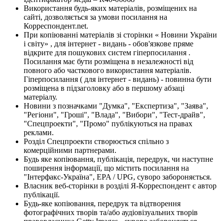
Використання будь-яких матеріалів, розміщених на
сайті, дозволяється за умови посилання на
Корреспондент.net.
При копіюванні матеріалів зі сторінки « Новини України
і світу» , для інтернет - видань - обов'язкове пряме
відкрите для пошукових систем гіперпосилання .
Посилання має бути розміщена в незалежності від
повного або часткового використання матеріалів.
Гіперпосилання ( для інтернет - видань) - повинна бути
розміщена в підзаголовку або в першому абзаці
матеріалу.
Новини з позначками "Думка", "Експертиза", "Заява",
"Регіони", "Гроші", "Влада", "Вибори", "Тест-драйв",
"Спецпроекти", "Промо" публікуються на правах
реклами.
Розділ Спецпроекти створюється спільно з
комерційними партнерами.
Будь яке копіювання, публікація, передрук, чи наступне
поширення інформації, що містить посилання на
"Інтерфакс-Україна", EPA / UPG, суворо забороняється.
Власник веб-сторінки в розділі Я-Корреспондент є автор
публікації.
Будь-яке копіювання, передрук та відтворення
фотографічних творів та/або аудіовізуальних творів