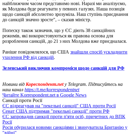
найближчим часом представимо нові. Наразі ми аналізуємо,
як Молдова буде реагувати у певних галузях. Наша позиція
щодо санкцій абсолютно зрозуміла. Наш ступінь приєднання
до санкцій значно зросте", – сказав міністр.
Попеску також зазначив, що у ЄС діють 38 санкційних
режимів, які використовуються як правова основа для
розроблення санкцій, до 21 з них Молдова вже приєдналася.
Раніше повідомлялося, що США
знайшли спосіб ускладнити
ухилення РФ від санкцій
.
Зеленський виключив компроміси щодо санкцій для РФ
Новини від
Кореспондент.net
у Telegram. Підписуйтесь на
наш канал
https://t.me/korrespondentnet
Читайте Korrespondent.net в Google News
Санкції проти Росії
ЄС відреагував на "пекельні санкції" США проти Росії
Сенат США підтримав "пекельні санкції" проти РФ
ЄС запровадив санкції проти п'яти осіб, причетних до ВПК
Росії
Росія обурилася новими санкціями і звинуватила Британію у
"війні"