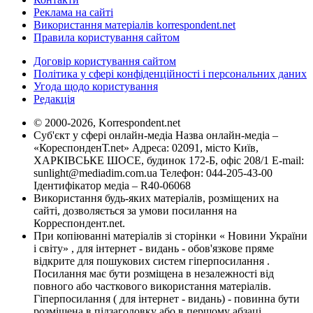
Реклама на сайті
Використання матеріалів korrespondent.net
Правила користування сайтом
Договір користування сайтом
Політика у сфері конфіденційності і персональних даних
Угода щодо користування
Редакція
© 2000-2026, Korrespondent.net
Суб'єкт у сфері онлайн-медіа Назва онлайн-медіа –
«КореспонденТ.net» Адреса: 02091, місто Київ,
ХАРКІВСЬКЕ ШОСЕ, будинок 172-Б, офіс 208/1 E-mail:
sunlight@mediadim.com.ua
Телефон: 044-205-43-00
Ідентифікатор медіа – R40-06068
Використання будь-яких матеріалів, розміщених на
сайті, дозволяється за умови посилання на
Корреспондент.net.
При копіюванні матеріалів зі сторінки « Новини України
і світу» , для інтернет - видань - обов'язкове пряме
відкрите для пошукових систем гіперпосилання .
Посилання має бути розміщена в незалежності від
повного або часткового використання матеріалів.
Гіперпосилання ( для інтернет - видань) - повинна бути
розміщена в підзаголовку або в першому абзаці