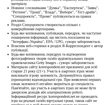
матеріалу.
Новини з позначками "Думка", "Експертиза", "Заява",
"Регіони", "Гроші", "Влада", "Вибори", "Тест-драйв",
"Спецпроекти", "Промо" публікуються на правах
реклами.
Розділ Спецпроекти створюється спільно з
комерційними партнерами.
Будь яке копіювання, публікація, передрук, чи наступне
поширення інформації, що містить посилання на
"Інтерфакс-Україна", EPA / UPG, суворо забороняється.
Власник веб-сторінки в розділі Я-Корреспондент є автор
публікації.
Будь-яке копіювання, передрук та відтворення
фотографічних творів та/або аудіовізуальних творів
правовласника Getty Images - суворо забороняється.
Матеріали сайту korrespondent.net призначені для осіб
старше 21 року (21+). Участь в азартних іграх може
викликати ігрову залежність. Дотримуйтесь правил
(принципів) відповідальної гри. При виявленні перших
ознак залежності негайно зверніться до спеціаліста.
Пам'ятайте, що участь в азартних іграх не може бути
джерелом доходів або альтернативою роботі.
Інформаційний ресурс korrespondent.net не проводить
ігри на реальні та/або віртуальні гроші, також сайт не
приймає ні в якій формі оплату ставок та інших