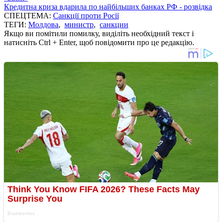
Кредитна криза вдарила по найбільших банках РФ - розвідка
СПЕЦТЕМА:
Санкції проти Росії
ТЕГИ:
Молдова
,
министр
,
санкции
Якщо ви помітили помилку, виділіть необхідний текст і
натисніть Ctrl + Enter, щоб повідомити про це редакцію.