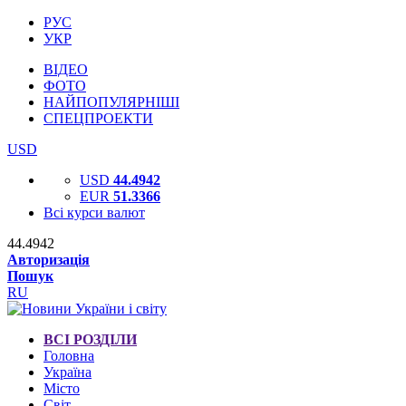
РУС
УКР
ВІДЕО
ФОТО
НАЙПОПУЛЯРНІШІ
СПЕЦПРОЕКТИ
USD
USD
44.4942
EUR
51.3366
Всі курси валют
44.4942
Авторизація
Пошук
RU
ВСІ РОЗДІЛИ
Головна
Україна
Місто
Світ