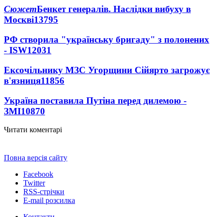
Сюжет
Бенкет генералів. Наслідки вибуху в
Москві
13795
РФ створила "українську бригаду" з полонених
- ISW
12031
Ексочільнику МЗС Угорщини Сійярто загрожує
в'язниця
11856
Україна поставила Путіна перед дилемою -
ЗМІ
10870
Читати коментарі
Повна версія сайту
Facebook
Twitter
RSS-стрічки
E-mail розсилка
Контакти