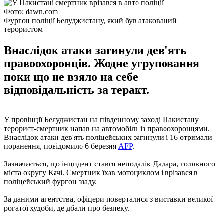
Фото: dawn.com
Фургон поліції Белуджистану, який був атакований
терористом
Внаслідок атаки загинули дев'ять
правоохоронців. Жодне угруповання
поки що не взяло на себе
відповідальність за теракт.
У провінції Белуджистан на південному заході Пакистану
терорист-смертник напав на автомобіль із правоохоронцями.
Внаслідок атаки дев'ять поліцейських загинули і 16 отримали
поранення, повідомило 6 березня
AFP
.
Зазначається, що інцидент стався неподалік Дадара, головного
міста округу Качі. Смертник їхав мотоциклом і врізався в
поліцейський фургон ззаду.
За даними агентства, офіцери поверталися з виставки великої
рогатої худоби, де дбали про безпеку.