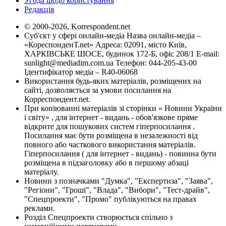
Угода щодо користування
Редакція
© 2000-2026, Korrespondent.net
Суб'єкт у сфері онлайн-медіа Назва онлайн-медіа –
«КореспонденТ.net» Адреса: 02091, місто Київ,
ХАРКІВСЬКЕ ШОСЕ, будинок 172-Б, офіс 208/1 E-mail:
sunlight@mediadim.com.ua
Телефон: 044-205-43-00
Ідентифікатор медіа – R40-06068
Використання будь-яких матеріалів, розміщених на
сайті, дозволяється за умови посилання на
Корреспондент.net.
При копіюванні матеріалів зі сторінки « Новини України
і світу» , для інтернет - видань - обов'язкове пряме
відкрите для пошукових систем гіперпосилання .
Посилання має бути розміщена в незалежності від
повного або часткового використання матеріалів.
Гіперпосилання ( для інтернет - видань) - повинна бути
розміщена в підзаголовку або в першому абзаці
матеріалу.
Новини з позначками "Думка", "Експертиза", "Заява",
"Регіони", "Гроші", "Влада", "Вибори", "Тест-драйв",
"Спецпроекти", "Промо" публікуються на правах
реклами.
Розділ Спецпроекти створюється спільно з