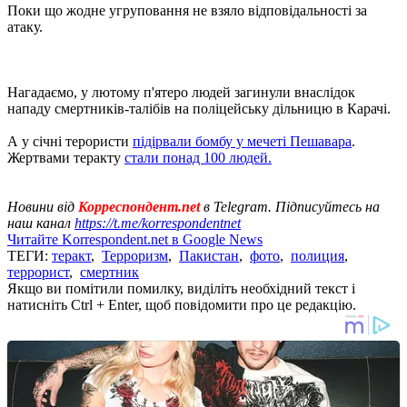
Поки що жодне угруповання не взяло відповідальності за
атаку.
Нагадаємо, у лютому п'ятеро людей загинули внаслідок
нападу смертників-талібів на поліцейську дільницю в Карачі.
А у січні терористи
підірвали бомбу у мечеті Пешавара
.
Жертвами теракту
стали понад 100 людей.
Новини від
Корреспондент.net
в Telegram. Підписуйтесь на
наш канал
https://t.me/korrespondentnet
Читайте Korrespondent.net в Google News
ТЕГИ:
теракт
,
Терроризм
,
Пакистан
,
фото
,
полиция
,
террорист
,
смертник
Якщо ви помітили помилку, виділіть необхідний текст і
натисніть Ctrl + Enter, щоб повідомити про це редакцію.