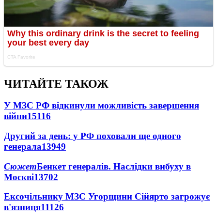
ЧИТАЙТЕ ТАКОЖ
У МЗС РФ відкинули можливість завершення
війни
15116
Другий за день: у РФ поховали ще одного
генерала
13949
Сюжет
Бенкет генералів. Наслідки вибуху в
Москві
13702
Ексочільнику МЗС Угорщини Сійярто загрожує
в'язниця
11126