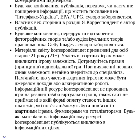
комерційними партнерами.
Будь яке копіювання, публікація, передрук, чи наступне
поширення інформації, що містить посилання на
"Інтерфакс-Україна", EPA / UPG, суворо забороняється.
Власник веб-сторінки в розділі Я-Корреспондент є автор
публікації.
Будь-яке копіювання, передрук та відтворення
фотографічних творів та/або аудіовізуальних творів
правовласника Getty Images - суворо забороняється.
Матеріали сайту korrespondent.net призначені для осіб
старше 21 року (21+). Участь в азартних іграх може
викликати ігрову залежність. Дотримуйтесь правил
(принципів) відповідальної гри. При виявленні перших
ознак залежності негайно зверніться до спеціаліста.
Пам'ятайте, що участь в азартних іграх не може бути
джерелом доходів або альтернативою роботі.
Інформаційний ресурс korrespondent.net не проводить
ігри на реальні та/або віртуальні гроші, також сайт не
приймає ні в якій формі оплату ставок та інших
платежів, які пов’язані/можуть бути пов’язані з
азартними іграми, букмекерами чи тоталізаторами. Будь-
які матеріали на інформаційному ресурсі
korrespondent.net публікуються виключно в
інформаційних цілях.