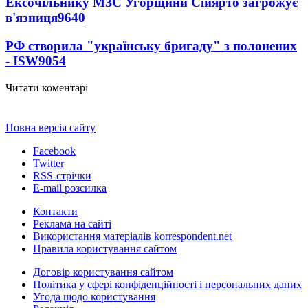
Ексочільнику МЗС Угорщини Сійярто загрожує
в'язниця
9640
РФ створила "українську бригаду" з полонених
- ISW
9054
Читати коментарі
Повна версія сайту
Facebook
Twitter
RSS-стрічки
E-mail розсилка
Контакти
Реклама на сайті
Використання матеріалів korrespondent.net
Правила користування сайтом
Договір користування сайтом
Політика у сфері конфіденційності і персональних даних
Угода щодо користування