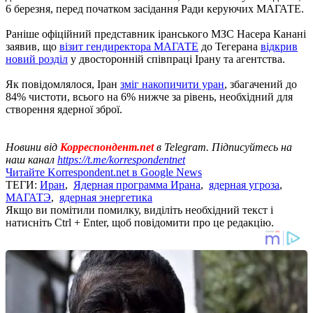
6 березня, перед початком засідання Ради керуючих МАГАТЕ.
Раніше офіційний представник іранського МЗС Насера Канані
заявив, що
візит гендиректора МАГАТЕ
до Тегерана
відкрив
новий розділ
у двосторонній співпраці Ірану та агентства.
Як повідомлялося, Іран
зміг накопичити уран
, збагачений до
84% чистоти, всього на 6% нижче за рівень, необхідний для
створення ядерної зброї.
Новини від
Корреспондент.net
в Telegram. Підписуйтесь на
наш канал
https://t.me/korrespondentnet
Читайте Korrespondent.net в Google News
ТЕГИ:
Иран
,
Ядерная программа Ирана
,
ядерная угроза
,
МАГАТЭ
,
ядерная энергетика
Якщо ви помітили помилку, виділіть необхідний текст і
натисніть Ctrl + Enter, щоб повідомити про це редакцію.