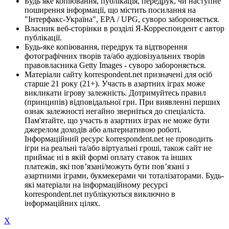
Будь яке копіювання, публікація, передрук, чи наступне
поширення інформації, що містить посилання на
"Інтерфакс-Україна", EPA / UPG, суворо забороняється.
Власник веб-сторінки в розділі Я-Корреспондент є автор
публікації.
Будь-яке копіювання, передрук та відтворення
фотографічних творів та/або аудіовізуальних творів
правовласника Getty Images - суворо забороняється.
Матеріали сайту korrespondent.net призначені для осіб
старше 21 року (21+). Участь в азартних іграх може
викликати ігрову залежність. Дотримуйтесь правил
(принципів) відповідальної гри. При виявленні перших
ознак залежності негайно зверніться до спеціаліста.
Пам'ятайте, що участь в азартних іграх не може бути
джерелом доходів або альтернативою роботі.
Інформаційний ресурс korrespondent.net не проводить
ігри на реальні та/або віртуальні гроші, також сайт не
приймає ні в якій формі оплату ставок та інших
платежів, які пов’язані/можуть бути пов’язані з
азартними іграми, букмекерами чи тоталізаторами. Будь-
які матеріали на інформаційному ресурсі
korrespondent.net публікуються виключно в
інформаційних цілях.
X