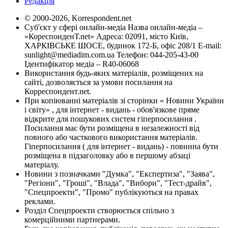
Редакція
© 2000-2026, Korrespondent.net
Суб'єкт у сфері онлайн-медіа Назва онлайн-медіа –
«КореспонденТ.net» Адреса: 02091, місто Київ,
ХАРКІВСЬКЕ ШОСЕ, будинок 172-Б, офіс 208/1 E-mail:
sunlight@mediadim.com.ua
Телефон: 044-205-43-00
Ідентифікатор медіа – R40-06068
Використання будь-яких матеріалів, розміщених на
сайті, дозволяється за умови посилання на
Корреспондент.net.
При копіюванні матеріалів зі сторінки « Новини України
і світу» , для інтернет - видань - обов'язкове пряме
відкрите для пошукових систем гіперпосилання .
Посилання має бути розміщена в незалежності від
повного або часткового використання матеріалів.
Гіперпосилання ( для інтернет - видань) - повинна бути
розміщена в підзаголовку або в першому абзаці
матеріалу.
Новини з позначками "Думка", "Експертиза", "Заява",
"Регіони", "Гроші", "Влада", "Вибори", "Тест-драйв",
"Спецпроекти", "Промо" публікуються на правах
реклами.
Розділ Спецпроекти створюється спільно з
комерційними партнерами.