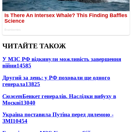
ЧИТАЙТЕ ТАКОЖ
У МЗС РФ відкинули можливість завершення
війни
14585
Другий за день: у РФ поховали ще одного
генерала
13825
Сюжет
Бенкет генералів. Наслідки вибуху в
Москві
13040
Україна поставила Путіна перед дилемою -
ЗМІ
10454