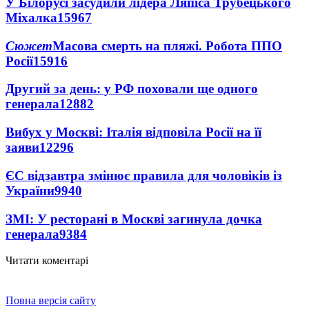
У Білорусі засудили лідера Ляпіса Трубецького
Міхалка
15967
Сюжет
Масова смерть на пляжі. Робота ППО
Росії
15916
Другий за день: у РФ поховали ще одного
генерала
12882
Вибух у Москві: Італія відповіла Росії на її
заяви
12296
ЄС відзавтра змінює правила для чоловіків із
України
9940
ЗМІ: У ресторані в Москві загинула дочка
генерала
9384
Читати коментарі
Повна версія сайту