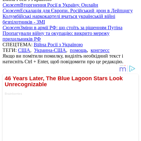
Сюжет
Вторгнення Росії в Україну. Онлайн
Сюжет
Ескалація для Європи. Російський дрон в Лейпцигу
Колумбійські наркокартелі вчаться українській війні
безпілотників - ЗМІ
Сюжет
Зміни в армії РФ: що стоїть за рішенням Путіна
Пропагували війну та окупацію: викрито мережу
прихильників РФ
СПЕЦТЕМА:
Війна Росії з Україною
ТЕГИ:
США
,
Украина-США
,
помощь
,
конгресс
Якщо ви помітили помилку, виділіть необхідний текст і
натисніть Ctrl + Enter, щоб повідомити про це редакцію.