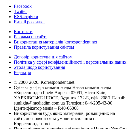
Facebook
Twitter
RSS-стрічки
E-mail розсилка
Контакти
Реклама на сайті
Використання матеріалів korrespondent.net
Правила користування сайтом
Договір користування сайтом
Політика у сфері конфіденційності і персональних даних
Угода щодо користування
Редакція
© 2000-2026, Korrespondent.net
Суб'єкт у сфері онлайн-медіа Назва онлайн-медіа –
«КореспонденТ.net» Адреса: 02091, місто Київ,
ХАРКІВСЬКЕ ШОСЕ, будинок 172-Б, офіс 208/1 E-mail:
sunlight@mediadim.com.ua
Телефон: 044-205-43-00
Ідентифікатор медіа – R40-06068
Використання будь-яких матеріалів, розміщених на
сайті, дозволяється за умови посилання на
Корреспондент.net.
При копіюванні матеріалів зі сторінки « Новини України