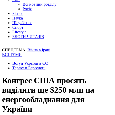
Всі новини розділу
Росія
Бізнес
Наука
Шоу-бізнес
Спорт
Lifestyle
БЛОГИ ЧИТАЧІВ
СПЕЦТЕМА:
Війна в Ірані
ВСІ ТЕМИ
Вступ України в ЄС
Теракт в Барселоні
Конгрес США просять
виділити ще $250 млн на
енергообладнання для
України