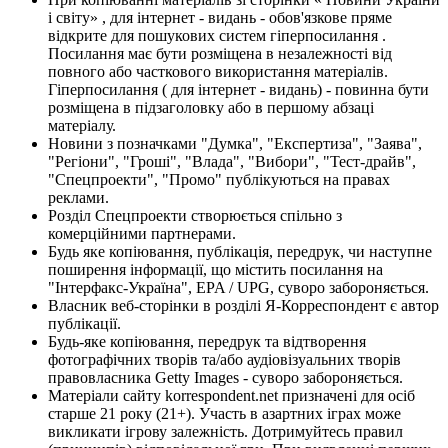
і світу» , для інтернет - видань - обов'язкове пряме
відкрите для пошукових систем гіперпосилання .
Посилання має бути розміщена в незалежності від
повного або часткового використання матеріалів.
Гіперпосилання ( для інтернет - видань) - повинна бути
розміщена в підзаголовку або в першому абзаці
матеріалу.
Новини з позначками "Думка", "Експертиза", "Заява",
"Регіони", "Гроші", "Влада", "Вибори", "Тест-драйв",
"Спецпроекти", "Промо" публікуються на правах
реклами.
Розділ Спецпроекти створюється спільно з
комерційними партнерами.
Будь яке копіювання, публікація, передрук, чи наступне
поширення інформації, що містить посилання на
"Інтерфакс-Україна", EPA / UPG, суворо забороняється.
Власник веб-сторінки в розділі Я-Корреспондент є автор
публікації.
Будь-яке копіювання, передрук та відтворення
фотографічних творів та/або аудіовізуальних творів
правовласника Getty Images - суворо забороняється.
Матеріали сайту korrespondent.net призначені для осіб
старше 21 року (21+). Участь в азартних іграх може
викликати ігрову залежність. Дотримуйтесь правил