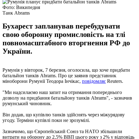
Фото: Википедия
Танк Abrams
Бухарест запланував перебудувати
свою оборонну промисловість на тлі
повномасштабного вторгнення РФ до
України.
Румунія у вівторок, 7 березня, оголосила, що хоче придбати
батальйон танків Abrams. Про це заявив представник
міноборони Румунії Теодора Інчікас,
повідомляє
Reuters.
"Ми надсилаємо наш запит на отримання попереднього
дозволу на придбання батальйону танків Abrams", - зазначив
румунський чиновник.
Він додав, що купівлю танків здійснять через міжурядову
угоду. Терміни купівлі поки не зрозумілі.
Зазначимо, що Європейський Союз та НАТО збільшили
витрати на оборону до 2,5% ВВП цього року з 2% у відповідь