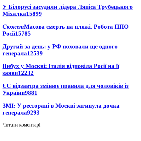
У Білорусі засудили лідера Ляпіса Трубецького
Міхалка
15899
Сюжет
Масова смерть на пляжі. Робота ППО
Росії
15785
Другий за день: у РФ поховали ще одного
генерала
12539
Вибух у Москві: Італія відповіла Росії на її
заяви
12232
ЄС відзавтра змінює правила для чоловіків із
України
9881
ЗМІ: У ресторані в Москві загинула дочка
генерала
9293
Читати коментарі