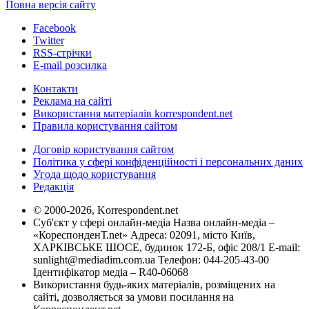
Повна версія сайту
Facebook
Twitter
RSS-стрічки
E-mail розсилка
Контакти
Реклама на сайті
Використання матеріалів korrespondent.net
Правила користування сайтом
Договір користування сайтом
Політика у сфері конфіденційності і персональних даних
Угода щодо користування
Редакція
© 2000-2026, Korrespondent.net
Суб'єкт у сфері онлайн-медіа Назва онлайн-медіа –
«КореспонденТ.net» Адреса: 02091, місто Київ,
ХАРКІВСЬКЕ ШОСЕ, будинок 172-Б, офіс 208/1 E-mail:
sunlight@mediadim.com.ua
Телефон: 044-205-43-00
Ідентифікатор медіа – R40-06068
Використання будь-яких матеріалів, розміщених на
сайті, дозволяється за умови посилання на