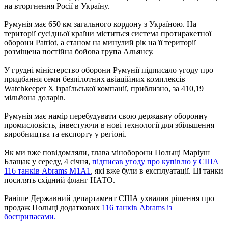
на вторгнення Росії в Україну.
Румунія має 650 км загального кордону з Україною. На
території сусідньої країни міститься система протиракетної
оборони Patriot, а станом на минулий рік на її території
розміщена постійна бойова група Альянсу.
У грудні міністерство оборони Румунії підписало угоду про
придбання семи безпілотних авіаційних комплексів
Watchkeeper X ізраїльської компанії, приблизно, за 410,19
мільйона доларів.
Румунія має намір перебудувати свою державну оборонну
промисловість, інвестуючи в нові технології для збільшення
виробництва та експорту у регіоні.
Як ми вже повідомляли, глава міноборони Польщі Маріуш
Блащак у середу, 4 січня,
підписав угоду про купівлю у США
116 танків Abrams M1A1
, які вже були в експлуатації. Ці танки
посилять східний фланг НАТО.
Раніше Державний департамент США ухвалив рішення про
продаж Польщі додаткових
116 танків Abrams із
боєприпасами.