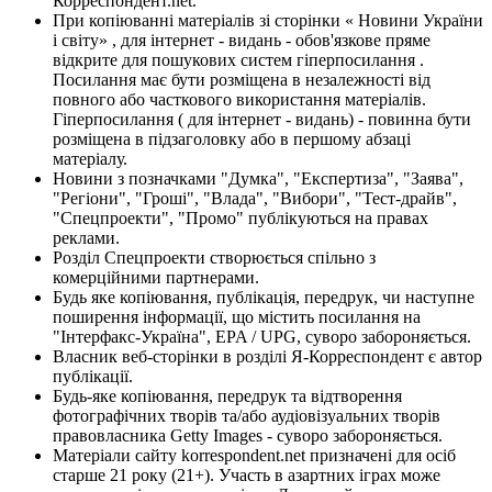
Корреспондент.net.
При копіюванні матеріалів зі сторінки « Новини України
і світу» , для інтернет - видань - обов'язкове пряме
відкрите для пошукових систем гіперпосилання .
Посилання має бути розміщена в незалежності від
повного або часткового використання матеріалів.
Гіперпосилання ( для інтернет - видань) - повинна бути
розміщена в підзаголовку або в першому абзаці
матеріалу.
Новини з позначками "Думка", "Експертиза", "Заява",
"Регіони", "Гроші", "Влада", "Вибори", "Тест-драйв",
"Спецпроекти", "Промо" публікуються на правах
реклами.
Розділ Спецпроекти створюється спільно з
комерційними партнерами.
Будь яке копіювання, публікація, передрук, чи наступне
поширення інформації, що містить посилання на
"Інтерфакс-Україна", EPA / UPG, суворо забороняється.
Власник веб-сторінки в розділі Я-Корреспондент є автор
публікації.
Будь-яке копіювання, передрук та відтворення
фотографічних творів та/або аудіовізуальних творів
правовласника Getty Images - суворо забороняється.
Матеріали сайту korrespondent.net призначені для осіб
старше 21 року (21+). Участь в азартних іграх може