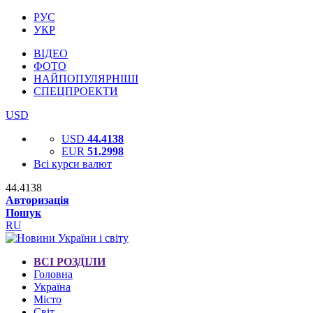
РУС
УКР
ВІДЕО
ФОТО
НАЙПОПУЛЯРНІШІ
СПЕЦПРОЕКТИ
USD
USD
44.4138
EUR
51.2998
Всі курси валют
44.4138
Авторизація
Пошук
RU
ВСІ РОЗДІЛИ
Головна
Україна
Місто
Світ