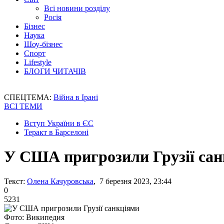
Всі новини розділу
Росія
Бізнес
Наука
Шоу-бізнес
Спорт
Lifestyle
БЛОГИ ЧИТАЧІВ
СПЕЦТЕМА:
Війна в Ірані
ВСІ ТЕМИ
Вступ України в ЄС
Теракт в Барселоні
У США пригрозили Грузії са
Текст:
Олена Качуровська
, 7 березня 2023, 23:44
0
5231
Фото: Википедия