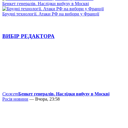
Бенкет генералів. Наслідки вибуху в Москві
Брудні технології. Атаки РФ на вибори у Франції
ВИБІР РЕДАКТОРА
Сюжет
Бенкет генералів. Наслідки вибуху в Москві
Росія новини
— Вчора, 23:58