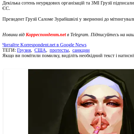
Декілька сотень неурядових організацій та ЗМІ Грузії підписа
ЄС.
Президент Грузії Саломе Зурабішвілі у зверненні до мітингуваль
Новини від
Корреспондент.net
в Telegram. Підписуйтесь на на
Читайте Korrespondent.net в Google News
ТЕГИ:
Грузия
,
США
,
протесты
,
санкции
Якщо ви помітили помилку, виділіть необхідний текст і натисніт