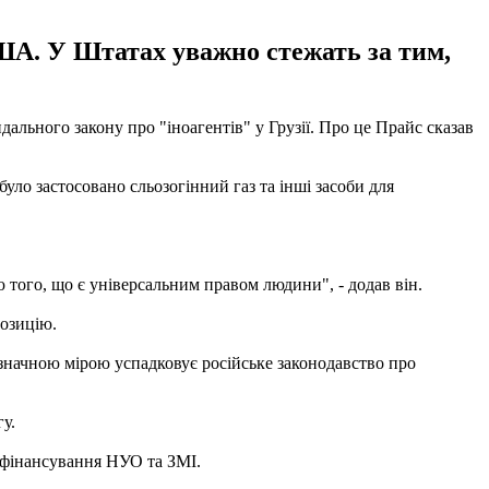
США. У Штатах уважно стежать за тим,
ьного закону про "іноагентів" у Грузії. Про це Прайс сказав
уло застосовано сльозогінний газ та інші засоби для
ію того, що є універсальним правом людини", - додав він.
позицію.
 значною мірою успадковує російське законодавство про
у.
 фінансування НУО та ЗМІ.