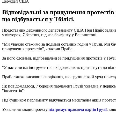
Держдеп США
Відповідальні за придушення протестів
що відбувається у Тбілісі.
Представник державного департаменту США Нед Прайс заявив, щ
у вівторок, 7 березня, під час брифінгу у Вашингтоні.
"Ми уважно стежимо за подіями останніх годин у Грузії. Ми бачи
придушення протестів", - заявив Прайс.
За його словами, відповідальні за придушення протестів у Груз
"У нас є низка інструментів, які дозволяють притягнути до відпо
Прайс також висловив сподівання, що грузинський уряд прислух
Як повідомлялося, 7 березня парламент Грузії ухвалив у першо
"іноагентів".
Під будинком парламенту відбувається масштабна акція протест
Ухвалення законопроекту
підтримує правляча партія Грузії
, за