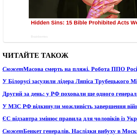
ЧИТАЙТЕ ТАКОЖ
Сюжет
Масова смерть на пляжі. Робота ППО Росі
У Білорусі засудили лідера Ляпіса Трубецького М
Другий за день: у РФ поховали ще одного генерал
У МЗС РФ відкинули можливість завершення вій
ЄС відзавтра змінює правила для чоловіків із Ук
Сюжет
Бенкет генералів. Наслідки вибуху в Моск