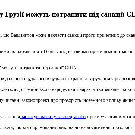
 у Грузії можуть потрапити під санкції 
о Вашингтон може накласти санкції проти причетних до скандал
мо повідомлення з Тбілісі, згідно з якими проти демонстрантів б
ії можуть потрапити під санкції США.
відальності будь-кого в будь-якій країні за втручання у реалізац
ається до грузинського народу, який наразі чітко заявляє свою 
му читанні законопроект про прозорість іноземного впливу, який
у. Поліція
застосувала силу та спецзасоби
проти учасників мітинг
являючи, що він спрямований виключно на досягнення прозорості