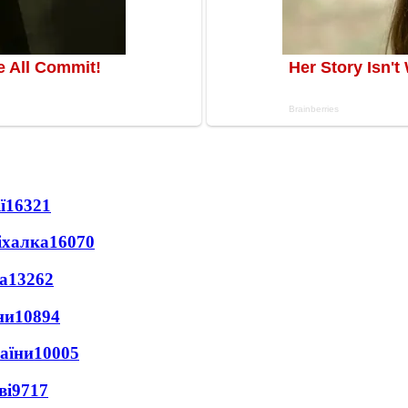
ї
16321
іхалка
16070
а
13262
ни
10894
раїни
10005
ві
9717