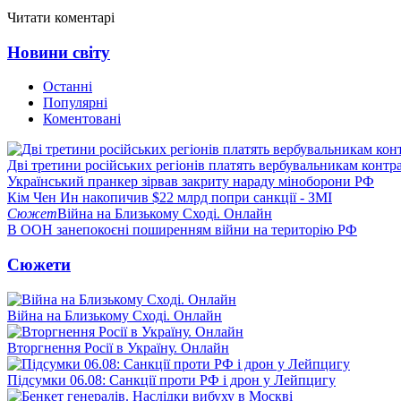
Читати коментарі
Новини світу
Останні
Популярні
Коментовані
Дві третини російських регіонів платять вербувальникам контр
Український пранкер зірвав закриту нараду міноборони РФ
Кім Чен Ин накопичив $22 млрд попри санкції - ЗМІ
Сюжет
Війна на Близькому Сході. Онлайн
В ООН занепокоєні поширенням війни на територію РФ
Сюжети
Війна на Близькому Сході. Онлайн
Вторгнення Росії в Україну. Онлайн
Підсумки 06.08: Санкції проти РФ і дрон у Лейпцигу