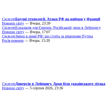
Сюжет
Брудні технології. Атаки РФ на вибори у Франції
Новини світу
— Вчора, 23:39
Сюжет
Ескалація для Європи. Російський дрон в Лейпцигу
Новини світу
— Вчора, 17:07
Сюжет
Зміни в армії РФ: що стоїть за рішенням Путіна
Росія новини
— Вчора, 15:20
Сюжет
Диверсія в Лейпцигу. Дрон біля українського літака
Новини світу
— 5 серпня 2026, 23:36