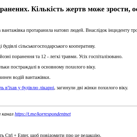
оранених. Кількість жертв може зрости,
.
а вантажівка протаранила натовп людей. Внаслідок інциденту тро
і будівлі сільськогосподарського кооперативу.
озні поранення та 12 - легкі травми. Усіх госпіталізовано.
ільки постраждалі в основному похилого віку.
 винен водій вантажівки.
ь в'їхав у будівлю лікарні
, загинули дві жінки похилого віку.
ш канал
https://t.me/korrespondentnet
ь Ctrl + Enter, щоб повідомити про це редакцію.