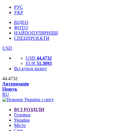
РУС
УКР
ВІДЕО
ФОТО
НАЙПОПУЛЯРНІШІ
СПЕЦПРОЕКТИ
USD
USD
44.4732
EUR
51.3093
Всі курси валют
44.4732
Авторизація
Пошук
RU
ВСІ РОЗДІЛИ
Головна
Україна
Місто
Світ