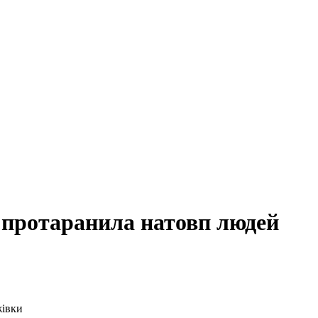
а протаранила натовп людей
жівки