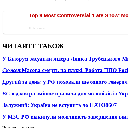
ЧИТАЙТЕ ТАКОЖ
У Білорусі засудили лідера Ляпіса Трубецького М
Сюжет
Масова смерть на пляжі. Робота ППО Росі
Другий за день: у РФ поховали ще одного генерал
ЄС відзавтра змінює правила для чоловіків із Ук
Залужний: Україна не вступить до НАТО
8607
У МЗС РФ відкинули можливість завершення вій
Читати коментарі