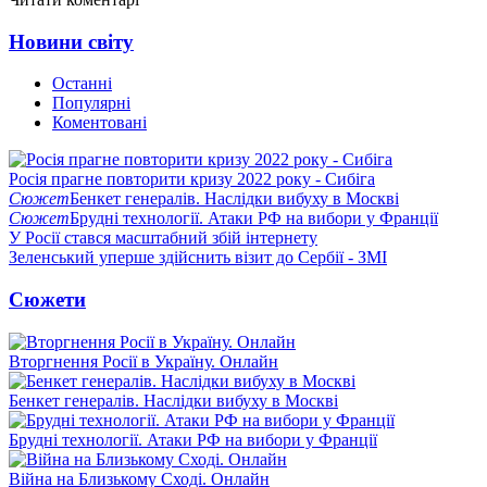
Новини світу
Останні
Популярні
Коментовані
Росія прагне повторити кризу 2022 року - Сибіга
Сюжет
Бенкет генералів. Наслідки вибуху в Москві
Сюжет
Брудні технології. Атаки РФ на вибори у Франції
У Росії стався масштабний збій інтернету
Зеленський уперше здійснить візит до Сербії - ЗМІ
Сюжети
Вторгнення Росії в Україну. Онлайн
Бенкет генералів. Наслідки вибуху в Москві
Брудні технології. Атаки РФ на вибори у Франції
Війна на Близькому Сході. Онлайн