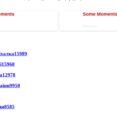
іхалка
15989
ї
15968
а
12978
раїни
9950
ни
8585