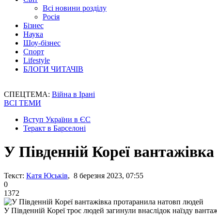
Всі новини розділу
Росія
Бізнес
Наука
Шоу-бізнес
Спорт
Lifestyle
БЛОГИ ЧИТАЧІВ
СПЕЦТЕМА:
Війна в Ірані
ВСІ ТЕМИ
Вступ України в ЄС
Теракт в Барселоні
У Південній Кореї вантажівк
Текст:
Катя Юськів
, 8 березня 2023, 07:55
0
1372
У Південній Кореї троє людей загинули внаслідок наїзду ванта