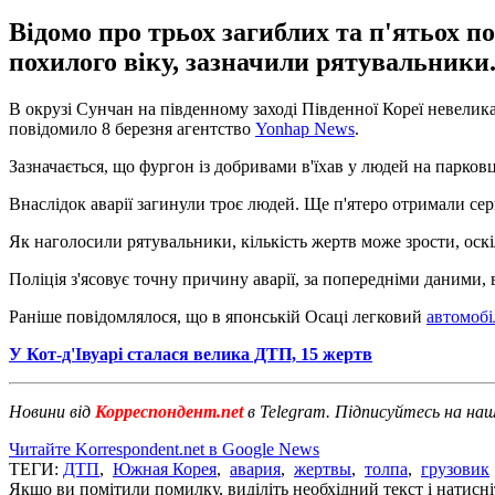
Відомо про трьох загиблих та п'ятьох п
похилого віку, зазначили рятувальники
В окрузі Сунчан на південному заході Південної Кореї невелик
повідомило 8 березня агентство
Yonhap News
.
Зазначається, що фургон із добривами в'їхав у людей на парковц
Внаслідок аварії загинули троє людей. Ще п'ятеро отримали серй
Як наголосили рятувальники, кількість жертв може зрости, оск
Поліція з'ясовує точну причину аварії, за попередніми даними,
Раніше повідомлялося, що в японській Осаці легковий
автомобіл
У Кот-д'Івуарі сталася велика ДТП, 15 жертв
Новини від
Корреспондент.net
в Telegram. Підписуйтесь на на
Читайте Korrespondent.net в Google News
ТЕГИ:
ДТП
,
Южная Корея
,
авария
,
жертвы
,
толпа
,
грузовик
Якщо ви помітили помилку, виділіть необхідний текст і натисніт