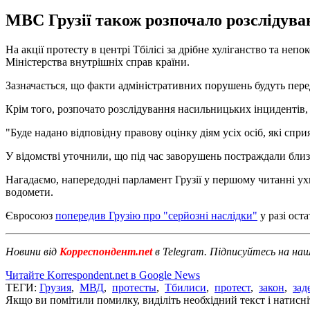
МВС Грузії також розпочало розслідуван
На акції протесту в центрі Тбілісі за дрібне хуліганство та не
Міністерства внутрішніх справ країни.
Зазначається, що факти адміністративних порушень будуть пере
Крім того, розпочато розслідування насильницьких інцидентів, я
"Буде надано відповідну правову оцінку діям усіх осіб, які сп
У відомстві уточнили, що під час заворушень постраждали близь
Нагадаємо, напередодні парламент Грузії у першому читанні ух
водомети.
Євросоюз
попередив Грузію про "серйозні наслідки"
у разі ост
Новини від
Корреспондент.net
в Telegram. Підписуйтесь на на
Читайте Korrespondent.net в Google News
ТЕГИ:
Грузия
,
МВД
,
протесты
,
Тбилиси
,
протест
,
закон
,
зад
Якщо ви помітили помилку, виділіть необхідний текст і натисніт