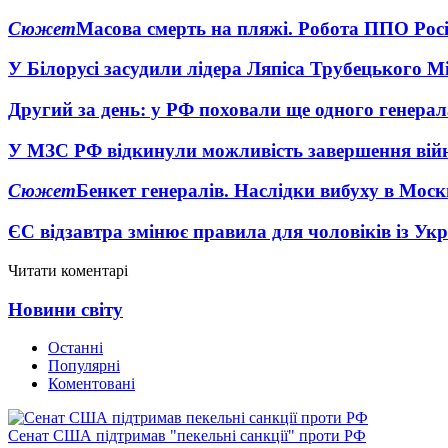
Сюжет
Масова смерть на пляжі. Робота ППО Росі
У Білорусі засудили лідера Ляпіса Трубецького М
Другий за день: у РФ поховали ще одного генерал
У МЗС РФ відкинули можливість завершення вій
Сюжет
Бенкет генералів. Наслідки вибуху в Моск
ЄС відзавтра змінює правила для чоловіків із Ук
Читати коментарі
Новини світу
Останні
Популярні
Коментовані
Сенат США підтримав "пекельні санкції" проти РФ