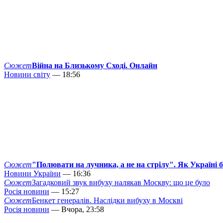
Сюжет
Війна на Близькому Сході. Онлайн
Новини світу
— 18:56
Сюжет
"Полювати на лучника, а не на стрілу". Як Україні 
Новини України
— 16:36
Сюжет
Загадковий звук вибуху налякав Москву: що це було
Росія новини
— 15:27
Сюжет
Бенкет генералів. Наслідки вибуху в Москві
Росія новини
— Вчора, 23:58