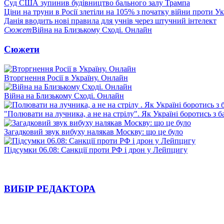
Суд США зупинив будівництво бального залу Трампа
Ціни на труни в Росії злетіли на 105% з початку війни проти У
Данія вводить нові правила для учнів через штучний інтелект
Сюжет
Війна на Близькому Сході. Онлайн
Сюжети
Вторгнення Росії в Україну. Онлайн
Війна на Близькому Сході. Онлайн
"Полювати на лучника, а не на стрілу". Як Україні боротись з 
Загадковий звук вибуху налякав Москву: що це було
Підсумки 06.08: Санкції проти РФ і дрон у Лейпцигу
ВИБІР РЕДАКТОРА