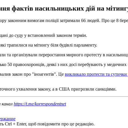
ня фактів насильницьких дій на мітингу
покору законним вимогам поліції затримали 66 людей. Про це 8 бе
дані до суду у встановлений законом термін.
кі трапилися на мітингу біля будівлі парламенту.
рияли та організували переростання мирного протесту в насильни
ко 50 правоохоронців, деякі з них досі перебувають у медичних 
валив закон про "іноагентів". Це
викликало протести та сутички у
аточного ухвалення закону, а в США пригрозили санкціями.
ш канал
https://t.me/korrespondentnet
ержание
ь Ctrl + Enter, щоб повідомити про це редакцію.