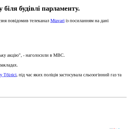
 біля будівлі парламенту.
резня повідомив телеканал
Mtavari
із посиланням на дані
цьку акцію", - наголосили в МВС.
закладах.
 Тбілісі
, під час яких поліція застосувала сльозогінний газ та