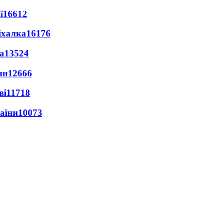
ї
16612
іхалка
16176
а
13524
ни
12666
ві
11718
раїни
10073