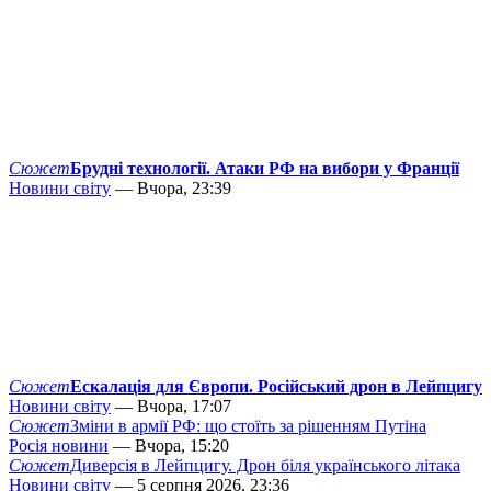
Сюжет
Брудні технології. Атаки РФ на вибори у Франції
Новини світу
— Вчора, 23:39
Сюжет
Ескалація для Європи. Російський дрон в Лейпцигу
Новини світу
— Вчора, 17:07
Сюжет
Зміни в армії РФ: що стоїть за рішенням Путіна
Росія новини
— Вчора, 15:20
Сюжет
Диверсія в Лейпцигу. Дрон біля українського літака
Новини світу
— 5 серпня 2026, 23:36