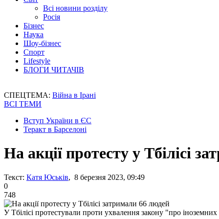
Всі новини розділу
Росія
Бізнес
Наука
Шоу-бізнес
Спорт
Lifestyle
БЛОГИ ЧИТАЧІВ
СПЕЦТЕМА:
Війна в Ірані
ВСІ ТЕМИ
Вступ України в ЄС
Теракт в Барселоні
На акції протесту у Тбілісі з
Текст:
Катя Юськів
, 8 березня 2023, 09:49
0
748
У Тбілісі протестували проти ухвалення закону "про іноземних 