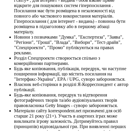
і світу» , для інтернет - видань - обов'язкове пряме
відкрите для пошукових систем гіперпосилання .
Посилання має бути розміщена в незалежності від
повного або часткового використання матеріалів.
Гіперпосилання ( для інтернет - видань) - повинна бути
розміщена в підзаголовку або в першому абзаці
матеріалу.
Новини з позначками "Думка", "Експертиза", "Заява",
"Регіони", "Гроші", "Влада", "Вибори", "Тест-драйв",
"Спецпроекти", "Промо" публікуються на правах
реклами.
Розділ Спецпроекти створюється спільно з
комерційними партнерами.
Будь яке копіювання, публікація, передрук, чи наступне
поширення інформації, що містить посилання на
"Інтерфакс-Україна", EPA / UPG, суворо забороняється.
Власник веб-сторінки в розділі Я-Корреспондент є автор
публікації.
Будь-яке копіювання, передрук та відтворення
фотографічних творів та/або аудіовізуальних творів
правовласника Getty Images - суворо забороняється.
Матеріали сайту korrespondent.net призначені для осіб
старше 21 року (21+). Участь в азартних іграх може
викликати ігрову залежність. Дотримуйтесь правил
(принципів) відповідальної гри. При виявленні перших