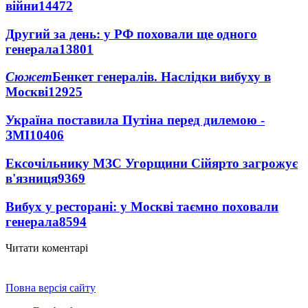
війни
14472
Другий за день: у РФ поховали ще одного
генерала
13801
Сюжет
Бенкет генералів. Наслідки вибуху в
Москві
12925
Україна поставила Путіна перед дилемою -
ЗМІ
10406
Ексочільнику МЗС Угорщини Сійярто загрожує
в'язниця
9369
Вибух у ресторані: у Москві таємно поховали
генерала
8594
Читати коментарі
Повна версія сайту