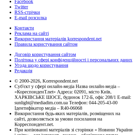
Facebook
Twitter
RSS-стрічки
E-mail розсилка
Контакти
Реклама на сайті
Використання матеріалів korrespondent.net
Правила користування сайтом
Договір користування сайтом
Політика у сфері конфіденційності і персональних даних
Угода щодо користування
Редакція
© 2000-2026, Korrespondent.net
Суб'єкт у сфері онлайн-медіа Назва онлайн-медіа –
«КореспонденТ.net» Адреса: 02091, місто Київ,
ХАРКІВСЬКЕ ШОСЕ, будинок 172-Б, офіс 208/1 E-mail:
sunlight@mediadim.com.ua
Телефон: 044-205-43-00
Ідентифікатор медіа – R40-06068
Використання будь-яких матеріалів, розміщених на
сайті, дозволяється за умови посилання на
Корреспондент.net.
При копіюванні матеріалів зі сторінки « Новини України