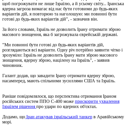
щоб погрожувати не лише Ізраїлю, а й усьому світу... Іранська
ядерна загроза вимагає від нас бути готовими до будь-яких
варіантів дій, я повторюю та наголошую: ми повинні бути
готові до будь-яких варіантів дій", - зазначив він.
За його словами, Ізраїль не дозволить Ірану отримати зброю
масового знищення, яка б загрожувала єврейській державі.
"Ми повинні бути готові до будь-яких варіантів дій,
розглядаються всі варіанти. Одну річ потрібно заявити чітко і
зрозуміло: Ізраїль не дозволить Ірану мати зброю масового
знищення, ядерну зброю, націлену на Ізраїль", - заявив
чиновник.
Галант додав, що завадити Ірану отримати ядерну зброю,
насамперед, мають спільними зусиллями США та Ізраїль.
Раніше повідомлялося, що перспектива отримання Іраном
російських систем ППО С-400 може
прискорити ухвалення
Ізраїлем рішення
про удари по ядерних об'єктах.
Додамо, що
Іран атакував ізраїльський танкер
в Аравійському
морі.