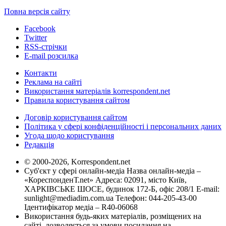
Повна версія сайту
Facebook
Twitter
RSS-стрічки
E-mail розсилка
Контакти
Реклама на сайті
Використання матеріалів korrespondent.net
Правила користування сайтом
Договір користування сайтом
Політика у сфері конфіденційності і персональних даних
Угода щодо користування
Редакція
© 2000-2026, Korrespondent.net
Суб'єкт у сфері онлайн-медіа Назва онлайн-медіа –
«КореспонденТ.net» Адреса: 02091, місто Київ,
ХАРКІВСЬКЕ ШОСЕ, будинок 172-Б, офіс 208/1 E-mail:
sunlight@mediadim.com.ua
Телефон: 044-205-43-00
Ідентифікатор медіа – R40-06068
Використання будь-яких матеріалів, розміщених на
сайті, дозволяється за умови посилання на