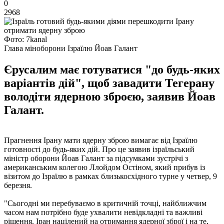
0
2968
Фото: 7kanal
Глава міноборони Ізраїлю Йоав Галант
Єрусалим має готуватися "до будь-яких
варіантів дій", щоб завадити Тегерану
володіти ядерною зброєю, заявив Йоав
Галант.
Прагнення Ірану мати ядерну зброю вимагає від Ізраїлю
готовності до будь-яких дій. Про це заявив ізраїльський
міністр оборони Йоав Галант за підсумками зустрічі з
американським колегою Ллойдом Остіном, який прибув із
візитом до Ізраїлю в рамках близькосхідного турне у четвер, 9
березня.
"Сьогодні ми перебуваємо в критичній точці, найближчим
часом нам потрібно буде ухвалити невідкладні та важливі
рішення. Іран націлений на отримання ядерної зброї і на те,