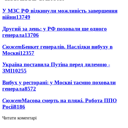
У МЗС РФ відкинули можливість завершення
війни
13749
Другий за день: у РФ поховали ще одного
генерала
13706
Сюжет
Бенкет генералів. Наслідки вибуху в
Москві
12357
Україна поставила Путіна перед дилемою -
ЗМІ
10255
Вибух у ресторані: у Москві таємно поховали
генерала
8572
Сюжет
Масова смерть на пляжі. Робота ППО
Росії
8186
Читати коментарі