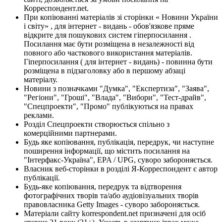
Корреспондент.net.
При копіюванні матеріалів зі сторінки « Новини України
і світу» , для інтернет - видань - обов'язкове пряме
відкрите для пошукових систем гіперпосилання .
Посилання має бути розміщена в незалежності від
повного або часткового використання матеріалів.
Гіперпосилання ( для інтернет - видань) - повинна бути
розміщена в підзаголовку або в першому абзаці
матеріалу.
Новини з позначками "Думка", "Експертиза", "Заява",
"Регіони", "Гроші", "Влада", "Вибори", "Тест-драйв",
"Спецпроекти", "Промо" публікуються на правах
реклами.
Розділ Спецпроекти створюється спільно з
комерційними партнерами.
Будь яке копіювання, публікація, передрук, чи наступне
поширення інформації, що містить посилання на
"Інтерфакс-Україна", EPA / UPG, суворо забороняється.
Власник веб-сторінки в розділі Я-Корреспондент є автор
публікації.
Будь-яке копіювання, передрук та відтворення
фотографічних творів та/або аудіовізуальних творів
правовласника Getty Images - суворо забороняється.
Матеріали сайту korrespondent.net призначені для осіб