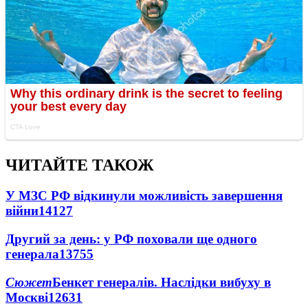
ЧИТАЙТЕ ТАКОЖ
У МЗС РФ відкинули можливість завершення
війни
14127
Другий за день: у РФ поховали ще одного
генерала
13755
Сюжет
Бенкет генералів. Наслідки вибуху в
Москві
12631