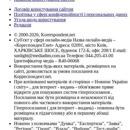
Договір користування сайтом
Політика у сфері конфіденційності і персональних даних
Угода щодо користування
Редакція
© 2000-2026, Korrespondent.net
Суб'єкт у сфері онлайн-медіа Назва онлайн-медіа –
«КореспонденТ.net» Адреса: 02091, місто Київ,
ХАРКІВСЬКЕ ШОСЕ, будинок 172-Б, офіс 208/1 E-mail:
sunlight@mediadim.com.ua
Телефон: 044-205-43-00
Ідентифікатор медіа – R40-06068
Використання будь-яких матеріалів, розміщених на
сайті, дозволяється за умови посилання на
Корреспондент.net.
При копіюванні матеріалів зі сторінки « Новини України
і світу» , для інтернет - видань - обов'язкове пряме
відкрите для пошукових систем гіперпосилання .
Посилання має бути розміщена в незалежності від
повного або часткового використання матеріалів.
Гіперпосилання ( для інтернет - видань) - повинна бути
розміщена в підзаголовку або в першому абзаці
матеріалу.
Новини з позначками "Думка", "Експертиза", "Заява",
"Регіони", "Гроші", "Влада", "Вибори", "Тест-драйв",