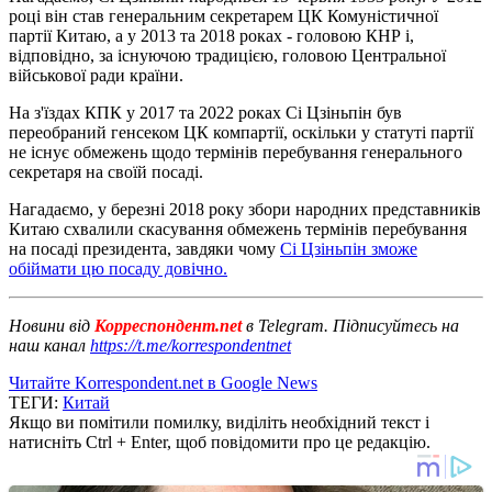
році він став генеральним секретарем ЦК Комуністичної
партії Китаю, а у 2013 та 2018 роках - головою КНР і,
відповідно, за існуючою традицією, головою Центральної
військової ради країни.
На з'їздах КПК у 2017 та 2022 роках Сі Цзіньпін був
переобраний генсеком ЦК компартії, оскільки у статуті партії
не існує обмежень щодо термінів перебування генерального
секретаря на своїй посаді.
Нагадаємо, у березні 2018 року збори народних представників
Китаю схвалили скасування обмежень термінів перебування
на посаді президента, завдяки чому
Сі Цзіньпін зможе
обіймати цю посаду довічно.
Новини від
Корреспондент.net
в Telegram. Підписуйтесь на
наш канал
https://t.me/korrespondentnet
Читайте Korrespondent.net в Google News
ТЕГИ:
Китай
Якщо ви помітили помилку, виділіть необхідний текст і
натисніть Ctrl + Enter, щоб повідомити про це редакцію.