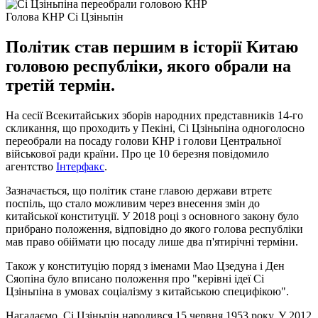
Голова КНР Сі Цзіньпін
Політик став першим в історії Китаю
головою республіки, якого обрали на
третій термін.
На сесії Всекитайських зборів народних представників 14-го
скликання, що проходить у Пекіні, Сі Цзіньпіна одноголосно
переобрали на посаду голови КНР і голови Центральної
військової ради країни. Про це 10 березня повідомило
агентство
Інтерфакс
.
Зазначається, що політик стане главою держави втретє
поспіль, що стало можливим через внесення змін до
китайської конституції. У 2018 році з основного закону було
прибрано положення, відповідно до якого голова республіки
мав право обіймати цю посаду лише два п'ятирічні терміни.
Також у конституцію поряд з іменами Мао Цзедуна і Ден
Сяопіна було вписано положення про "керівні ідеї Сі
Цзіньпіна в умовах соціалізму з китайською специфікою".
Нагадаємо, Сі Цзіньпін народився 15 червня 1953 року. У 2012