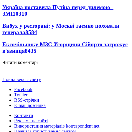
Україна поставила Путіна перед дилемою -
ЗМІ
10310
Вибух у ресторані: у Москві таємно поховали
генерала
8584
Ексочільнику МЗС Угорщини Сійярто загрожує
в'язниця
8435
Читати коментарі
Повна версія сайту
Facebook
Twitter
RSS-стрічки
E-mail розсилка
Контакти
Реклама на сайті
Використання матеріалів korrespondent.net
Правила користування сайтом