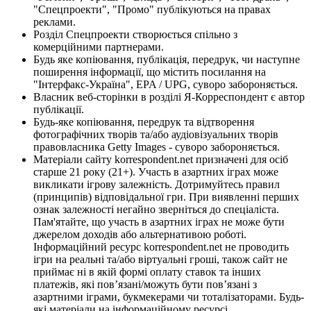
"Спецпроекти", "Промо" публікуються на правах
реклами.
Розділ Спецпроекти створюється спільно з
комерційними партнерами.
Будь яке копіювання, публікація, передрук, чи наступне
поширення інформації, що містить посилання на
"Інтерфакс-Україна", EPA / UPG, суворо забороняється.
Власник веб-сторінки в розділі Я-Корреспондент є автор
публікації.
Будь-яке копіювання, передрук та відтворення
фотографічних творів та/або аудіовізуальних творів
правовласника Getty Images - суворо забороняється.
Матеріали сайту korrespondent.net призначені для осіб
старше 21 року (21+). Участь в азартних іграх може
викликати ігрову залежність. Дотримуйтесь правил
(принципів) відповідальної гри. При виявленні перших
ознак залежності негайно зверніться до спеціаліста.
Пам'ятайте, що участь в азартних іграх не може бути
джерелом доходів або альтернативою роботі.
Інформаційний ресурс korrespondent.net не проводить
ігри на реальні та/або віртуальні гроші, також сайт не
приймає ні в якій формі оплату ставок та інших
платежів, які пов’язані/можуть бути пов’язані з
азартними іграми, букмекерами чи тоталізаторами. Будь-
які матеріали на інформаційному ресурсі