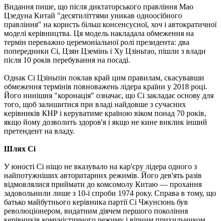
Видання пише, що після диктаторського правління Мао
Цзедуна Китай "десятиліттями уникав одноосібного
правління" на користь більш консенсусної, хоч і автократичної
моделі керівництва. Ця модель накладала обмеження на
термін переважно церемоніальної ролі президента: два
попередники Сі, Цзян Цземінь і Ху Цзіньтао, пішли з влади
після 10 років перебування на посаді.
Однак Сі Цзіньпін поклав край цим правилам, скасувавши
обмеження термінів повноважень лідера країни у 2018 році.
Його нинішня "коронація" означає, що Сі закладає основу для
того, щоб залишитися при владі найдовше з сучасних
керівників КНР і керуватиме країною віком понад 70 років,
якщо йому дозволить здоров'я і якщо не кине виклик інший
претендент на владу.
Шлях Сі
У юності Сі ніщо не вказувало на кар'єру лідера одного з
найпотужніших авторитарних режимів. Його дев'ять разів
відмовлялися приймати до комсомолу Китаю — прохання
задовольнили лише з 10-ї спроби 1974 року. Справа в тому, що
батько майбутнього керівника партії Сі Чжунсюнь був
революціонером, видатним діячем першого покоління
керівників комуністичного режиму і вірним прихильником