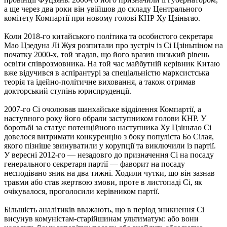
а ще через два роки він увійшов до складу Центрального
комітету Компартії при новому голові КНР Ху Цзіньтао.
Коли 2018-го китайського політика та особистого секретаря
Мао Цзедуна Лі Жуя розпитали про зустріч із Сі Цзіньпіном на
початку 2000-х, той згадав, що його вразив низький рівень
освіти співрозмовника. На той час майбутній керівник Китаю
вже відучився в аспірантурі за спеціальністю марксистська
теорія та ідейно-політичне виховання, а також отримав
докторський ступінь юриспруденції.
2007-го Сі очолював шанхайське відділення Компартії, а
наступного року його обрали заступником голови КНР. У
боротьбі за статус потенційного наступника Ху Цзіньтао Сі
довелося витримати конкуренцію з боку популіста Бо Сілая,
якого пізніше звинуватили у корупції та виключили із партії.
У вересні 2012-го — незадовго до призначення Сі на посаду
генерального секретаря партії — фаворит на посаду
несподівано зник на два тижні. Ходили чутки, що він зазнав
травми або став жертвою змови, проте в листопаді Сі, як
очікувалося, проголосили керівником партії.
Більшість аналітиків вважають, що в період зникнення Сі
висунув комуністам-старійшинам ультиматум: або вони