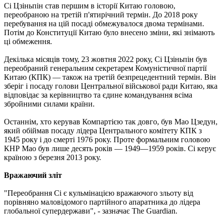
Сі Цзіньпін став першим в історії Китаю головою,
переобраною на третій п'ятирічний термін. До 2018 року
перебування на цій посаді обмежувалося двома термінами.
Потім до Конституції Китаю було внесено зміни, які знімають
ці обмеження.
Декілька місяців тому, 23 жовтня 2022 року, Сі Цзіньпін був
переобраний генеральним секретарем Комуністичної партії
Китаю (КПК) — також на третій безпрецедентний термін. Він
зберіг і посаду голови Центральної військової ради Китаю, яка
відповідає за керівництво та єдине командування всіма
збройними силами країни.
Останнім, хто керував Компартією так довго, був Мао Цзедун,
який обіймав посаду лідера Центрального комітету КПК з
1945 року і до смерті 1976 року. Проте формальним головою
КНР Мао був лише десять років — 1949—1959 років. Сі керує
країною з березня 2013 року.
Вражаючий зліт
"Переобрання Сі є кульмінацією вражаючого зльоту від
порівняно маловідомого партійного апаратника до лідера
глобальної супердержави", - зазначає The Guardian.