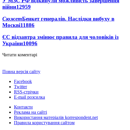
У МЗС РФ відкинули можливість завершення
війни
12959
Сюжет
Бенкет генералів. Наслідки вибуху в
Москві
11886
ЄС відзавтра змінює правила для чоловіків із
України
10096
Читати коментарі
Повна версія сайту
Facebook
Twitter
RSS-стрічки
E-mail розсилка
Контакти
Реклама на сайті
Використання матеріалів korrespondent.net
Правила користування сайтом