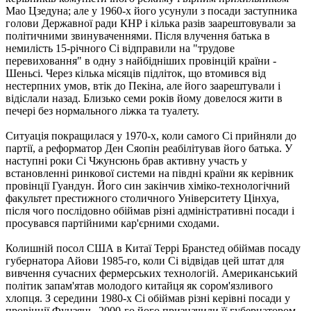
Мао Цзедуна; але у 1960-х його усунули з посади заступника
голови Державної ради КНР і кілька разів заарештовували за
політичними звинуваченнями. Після влучення батька в
немилість 15-річного Сі відправили на "трудове
перевиховання" в одну з найбідніших провінцій країни -
Шеньсі. Через кілька місяців підліток, що втомився від
нестерпних умов, втік до Пекіна, але його заарештували і
відіслали назад. Близько семи років йому довелося жити в
печері без нормального ліжка та туалету.
Ситуація покращилася у 1970-х, коли самого Сі прийняли до
партії, а реформатор Ден Сяопін реабілітував його батька. У
наступні роки Сі Чжунсюнь брав активну участь у
встановленні ринкової системи на півдні країни як керівник
провінції Гуандун. Його син закінчив хіміко-технологічний
факультет престижного столичного Університету Цінхуа,
після чого послідовно обіймав різні адміністративні посади і
просувався партійними кар'єрними сходами.
Колишній посол США в Китаї Террі Бранстед обіймав посаду
губернатора Айови 1985-го, коли Сі відвідав цей штат для
вивчення сучасних фермерських технологій. Американський
політик запам'ятав молодого китайця як сором'язливого
хлопця. З середини 1980-х Сі обіймав різні керівні посади у
провінції Фуцзянь. 2000-го його призначили її губернатором,