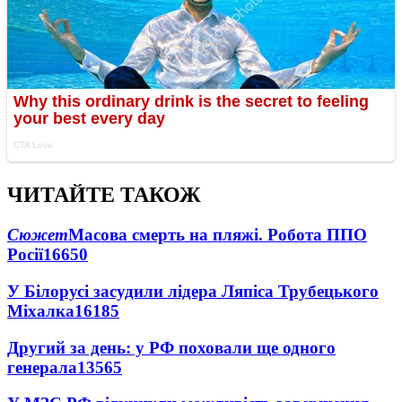
ЧИТАЙТЕ ТАКОЖ
Сюжет
Масова смерть на пляжі. Робота ППО
Росії
16650
У Білорусі засудили лідера Ляпіса Трубецького
Міхалка
16185
Другий за день: у РФ поховали ще одного
генерала
13565