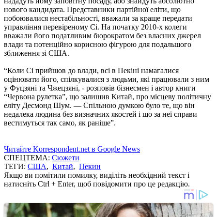
нададуть йому заповітну посаду, або знайдуть абсолютно
нового кандидата. Представники партійної еліти, що
побоювалися нестабільності, вважали за краще передати
управління перевіреному Сі. На початку 2010-х колеги
вважали його податливим бюрократом без власних джерел
влади та потенційно корисною фігурою для подальшого
зближення зі США.
“Коли Сі прийшов до влади, всі в Пекіні намагалися
оцінювати його, спілкувалися з людьми, які працювали з ним
у Фуцзяні та Чжецзяні, - розповів бізнесмен і автор книги
“Червона рулетка”, що залишив Китай, про місцеву політичну
еліту Десмонд Шум. — Спільною думкою було те, що він
недалека людина без визначних якостей і що за неї справи
вестимуться так само, як раніше”.
Читайте Korrespondent.net в Google News
СПЕЦТЕМА:
Сюжети
ТЕГИ:
США
,
Китай
,
Пекин
Якщо ви помітили помилку, виділіть необхідний текст і
натисніть Ctrl + Enter, щоб повідомити про це редакцію.