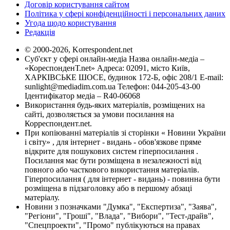
Договір користування сайтом
Політика у сфері конфіденційності і персональних даних
Угода щодо користування
Редакція
© 2000-2026, Korrespondent.net
Суб'єкт у сфері онлайн-медіа Назва онлайн-медіа –
«КореспонденТ.net» Адреса: 02091, місто Київ,
ХАРКІВСЬКЕ ШОСЕ, будинок 172-Б, офіс 208/1 E-mail:
sunlight@mediadim.com.ua
Телефон: 044-205-43-00
Ідентифікатор медіа – R40-06068
Використання будь-яких матеріалів, розміщених на
сайті, дозволяється за умови посилання на
Корреспондент.net.
При копіюванні матеріалів зі сторінки « Новини України
і світу» , для інтернет - видань - обов'язкове пряме
відкрите для пошукових систем гіперпосилання .
Посилання має бути розміщена в незалежності від
повного або часткового використання матеріалів.
Гіперпосилання ( для інтернет - видань) - повинна бути
розміщена в підзаголовку або в першому абзаці
матеріалу.
Новини з позначками "Думка", "Експертиза", "Заява",
"Регіони", "Гроші", "Влада", "Вибори", "Тест-драйв",
"Спецпроекти", "Промо" публікуються на правах