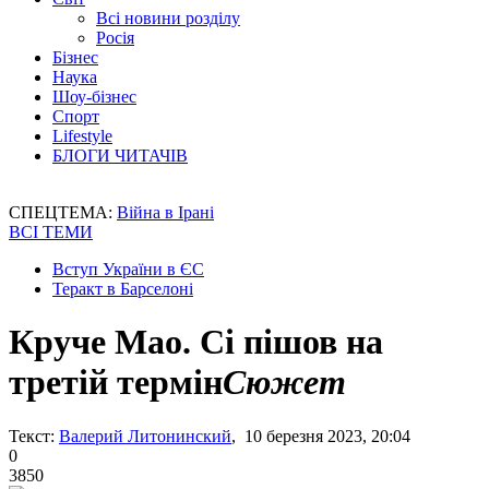
Всі новини розділу
Росія
Бізнес
Наука
Шоу-бізнес
Спорт
Lifestyle
БЛОГИ ЧИТАЧІВ
СПЕЦТЕМА:
Війна в Ірані
ВСІ ТЕМИ
Вступ України в ЄС
Теракт в Барселоні
Круче Мао. Сі пішов на
третій термін
Сюжет
Текст:
Валерий Литонинский
, 10 березня 2023, 20:04
0
3850