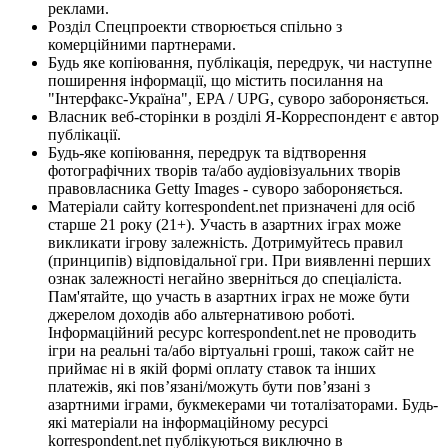
реклами.
Розділ Спецпроекти створюється спільно з
комерційними партнерами.
Будь яке копіювання, публікація, передрук, чи наступне
поширення інформації, що містить посилання на
"Інтерфакс-Україна", EPA / UPG, суворо забороняється.
Власник веб-сторінки в розділі Я-Корреспондент є автор
публікації.
Будь-яке копіювання, передрук та відтворення
фотографічних творів та/або аудіовізуальних творів
правовласника Getty Images - суворо забороняється.
Матеріали сайту korrespondent.net призначені для осіб
старше 21 року (21+). Участь в азартних іграх може
викликати ігрову залежність. Дотримуйтесь правил
(принципів) відповідальної гри. При виявленні перших
ознак залежності негайно зверніться до спеціаліста.
Пам'ятайте, що участь в азартних іграх не може бути
джерелом доходів або альтернативою роботі.
Інформаційний ресурс korrespondent.net не проводить
ігри на реальні та/або віртуальні гроші, також сайт не
приймає ні в якій формі оплату ставок та інших
платежів, які пов’язані/можуть бути пов’язані з
азартними іграми, букмекерами чи тоталізаторами. Будь-
які матеріали на інформаційному ресурсі
korrespondent.net публікуються виключно в