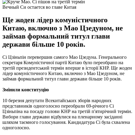
Вечный Си остается во главе Китая
Ще жоден лідер комуністичного
Китаю, включно з Мао Цзедуном, не
займав формальний титул глави
держави більше 10 років.
Сі Цзіньпін перевершив самого Мао Цзедуна. Генерального
секретаря Комуністичної партії Китаю було переобрано на
третій президентський термін вперше в історії КНР. Ще жоден
лідер комуністичного Китаю, включно з Мао Цзедуном, не
займав формальний титул глави держави більше 10 років.
Змінили конституцію
10 березня депутати Всекитайських зборів народних
представників одноголосно переобрали 69-річного Сі
Цзіньпіна на посаду голови КНР на третій п'ятирічний термін.
Вибори глави держави відбулися на пленарному засіданні
шляхом таємного голосування. Кандидатура Сі була схвалена
одноголосно.