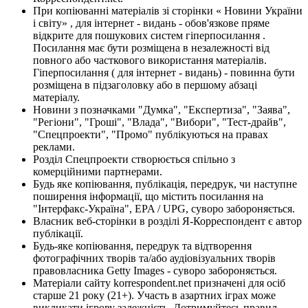
При копіюванні матеріалів зі сторінки « Новини України
і світу» , для інтернет - видань - обов'язкове пряме
відкрите для пошукових систем гіперпосилання .
Посилання має бути розміщена в незалежності від
повного або часткового використання матеріалів.
Гіперпосилання ( для інтернет - видань) - повинна бути
розміщена в підзаголовку або в першому абзаці
матеріалу.
Новини з позначками "Думка", "Експертиза", "Заява",
"Регіони", "Гроші", "Влада", "Вибори", "Тест-драйв",
"Спецпроекти", "Промо" публікуються на правах
реклами.
Розділ Спецпроекти створюється спільно з
комерційними партнерами.
Будь яке копіювання, публікація, передрук, чи наступне
поширення інформації, що містить посилання на
"Інтерфакс-Україна", EPA / UPG, суворо забороняється.
Власник веб-сторінки в розділі Я-Корреспондент є автор
публікації.
Будь-яке копіювання, передрук та відтворення
фотографічних творів та/або аудіовізуальних творів
правовласника Getty Images - суворо забороняється.
Матеріали сайту korrespondent.net призначені для осіб
старше 21 року (21+). Участь в азартних іграх може
викликати ігрову залежність. Дотримуйтесь правил