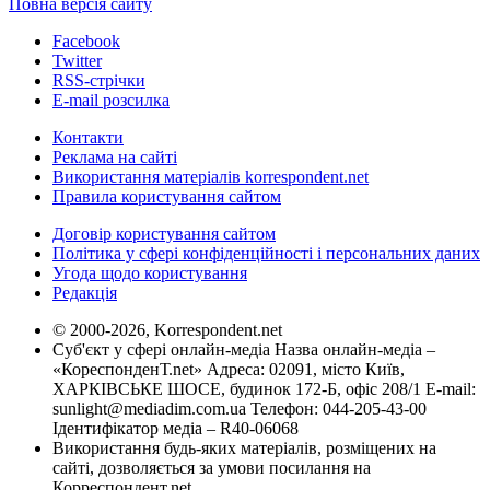
Повна версія сайту
Facebook
Twitter
RSS-стрічки
E-mail розсилка
Контакти
Реклама на сайті
Використання матеріалів korrespondent.net
Правила користування сайтом
Договір користування сайтом
Політика у сфері конфіденційності і персональних даних
Угода щодо користування
Редакція
© 2000-2026, Korrespondent.net
Суб'єкт у сфері онлайн-медіа Назва онлайн-медіа –
«КореспонденТ.net» Адреса: 02091, місто Київ,
ХАРКІВСЬКЕ ШОСЕ, будинок 172-Б, офіс 208/1 E-mail:
sunlight@mediadim.com.ua
Телефон: 044-205-43-00
Ідентифікатор медіа – R40-06068
Використання будь-яких матеріалів, розміщених на
сайті, дозволяється за умови посилання на
Корреспондент.net.