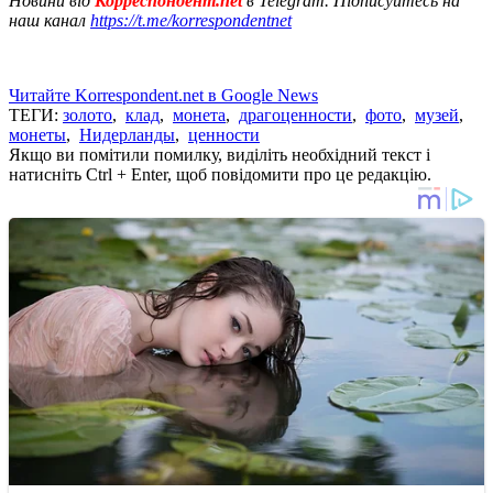
Новини від
Корреспондент.net
в Telegram. Підписуйтесь на
наш канал
https://t.me/korrespondentnet
Читайте Korrespondent.net в Google News
ТЕГИ:
золото
,
клад
,
монета
,
драгоценности
,
фото
,
музей
,
монеты
,
Нидерланды
,
ценности
Якщо ви помітили помилку, виділіть необхідний текст і
натисніть Ctrl + Enter, щоб повідомити про це редакцію.