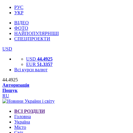
РУС
УКР
ВІДЕО
ФОТО
НАЙПОПУЛЯРНІШІ
СПЕЦПРОЕКТИ
USD
USD
44.4925
EUR
51.3357
Всі курси валют
44.4925
Авторизація
Пошук
RU
ВСІ РОЗДІЛИ
Головна
Україна
Місто
Світ