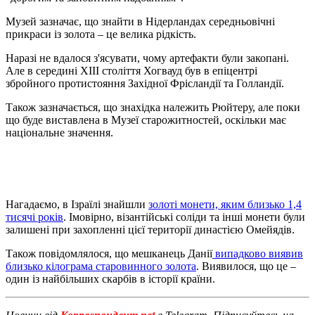
Музей зазначає, що знайти в Нідерландах середньовічні
прикраси із золота – це велика рідкість.
Наразі не вдалося з'ясувати, чому артефакти були закопані.
Але в середині XIII століття Хогвауд був в епіцентрі
збройного протистояння Західної Фрісландії та Голландії.
Також зазначається, що знахідка належить Рюйтеру, але поки
що буде виставлена в Музеї старожитностей, оскільки має
національне значення.
Нагадаємо, в Ізраїлі знайшли
золоті монети, яким близько 1,4
тисячі років
. Імовірно, візантійські соліди та інші монети були
залишені при захопленні цієї території династією Омейядів.
Також повідомлялося, що мешканець Данії
випадково виявив
близько кілограма старовинного золота
. Виявилося, що це –
один із найбільших скарбів в історії країни.