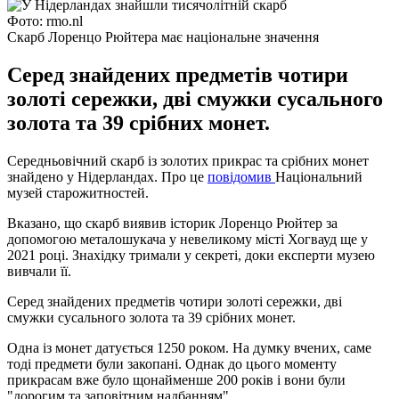
Фото: rmo.nl
Скарб Лоренцо Рюйтера має національне значення
Серед знайдених предметів чотири
золоті сережки, дві смужки сусального
золота та 39 срібних монет.
Середньовічний скарб із золотих прикрас та срібних монет
знайдено у Нідерландах. Про це
повідомив
Національний
музей старожитностей.
Вказано, що скарб виявив історик Лоренцо Рюйтер за
допомогою металошукача у невеликому місті Хогвауд ще у
2021 році. Знахідку тримали у секреті, доки експерти музею
вивчали її.
Серед знайдених предметів чотири золоті сережки, дві
смужки сусального золота та 39 срібних монет.
Одна із монет датується 1250 роком. На думку вчених, саме
тоді предмети були закопані. Однак до цього моменту
прикрасам вже було щонайменше 200 років і вони були
"дорогим та заповітним надбанням".