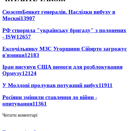
Сюжет
Бенкет генералів. Наслідки вибуху в
Москві
13907
РФ створила "українську бригаду" з полонених
- ISW
12657
Ексочільнику МЗС Угорщини Сійярто загрожує
в'язниця
12183
Іран висунув США вимоги для розблокування
Ормузу
12124
У Молдові пролунав потужний вибух
11911
Росіяни змінили ставлення до війни -
опитування
11361
Читати коментарі