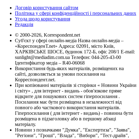
Договір користування сайтом
Політика у сфері конфіденційності і персональних даних
Угода щодо користування
Редакція
© 2000-2026, Korrespondent.net
Суб'єкт у сфері онлайн-медіа Назва онлайн-медіа –
«КореспонденТ.net» Адреса: 02091, місто Київ,
ХАРКІВСЬКЕ ШОСЕ, будинок 172-Б, офіс 208/1 E-mail:
sunlight@mediadim.com.ua
Телефон: 044-205-43-00
Ідентифікатор медіа – R40-06068
Використання будь-яких матеріалів, розміщених на
сайті, дозволяється за умови посилання на
Корреспондент.net.
При копіюванні матеріалів зі сторінки « Новини України
і світу» , для інтернет - видань - обов'язкове пряме
відкрите для пошукових систем гіперпосилання .
Посилання має бути розміщена в незалежності від
повного або часткового використання матеріалів.
Гіперпосилання ( для інтернет - видань) - повинна бути
розміщена в підзаголовку або в першому абзаці
матеріалу.
Новини з позначками "Думка", "Експертиза", "Заява",
"Регіони", "Гроші", "Влада", "Вибори", "Тест-драйв",