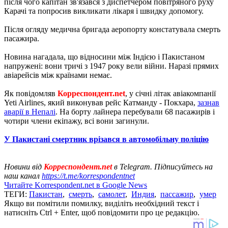
після чого капітан зв'язався з диспетчером повітряного руху
Карачі та попросив викликати лікаря і швидку допомогу.
Після огляду медична бригада аеропорту констатувала смерть
пасажира.
Новина нагадала, що відносини між Індією і Пакистаном
напружені: вони тричі з 1947 року вели війни. Наразі прямих
авіарейсів між країнами немає.
Як повідомляв
Корреспондент.net
, у січні літак авіакомпанії
Yeti Airlines, який виконував рейс Катманду - Покхара,
зазнав
аварії в Непалі
. На борту лайнера перебували 68 пасажирів і
чотири члени екіпажу, всі вони загинули.
У Пакистані смертник врізався в автомобільну поліцію
Новини від
Корреспондент.net
в Telegram. Підписуйтесь на
наш канал
https://t.me/korrespondentnet
Читайте Korrespondent.net в Google News
ТЕГИ:
Пакистан
,
смерть
,
самолет
,
Индия
,
пассажир
,
умер
Якщо ви помітили помилку, виділіть необхідний текст і
натисніть Ctrl + Enter, щоб повідомити про це редакцію.