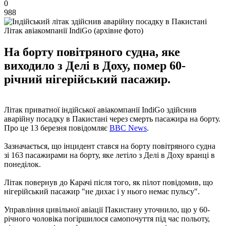
0
988
Літак авіакомпанії IndiGo (архівне фото)
На борту повітряного судна, яке
виходило з Делі в Доху, помер 60-
річний нігерійський пасажир.
Літак приватної індійської авіакомпанії IndiGo здійснив
аварійну посадку в Пакистані через смерть пасажира на борту.
Про це 13 березня повідомляє
BBC News
.
Зазначається, що інцидент стався на борту повітряного судна
зі 163 пасажирами на борту, яке летіло з Делі в Доху вранці в
понеділок.
Літак повернув до Карачі після того, як пілот повідомив, що
нігерійський пасажир "не дихає і у нього немає пульсу".
Управління цивільної авіації Пакистану уточнило, що у 60-
річного чоловіка погіршилося самопочуття під час польоту,