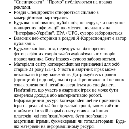
"Спецпроекти", "Промо" публікуються на правах
реклами.
Розділ Спецпроекти створюється спільно з
комерційними партнерами.
Будь яке копіювання, публікація, передрук, чи наступне
поширення інформації, що містить посилання на
"Інтерфакс-Україна", EPA / UPG, суворо забороняється.
Власник веб-сторінки в розділі Я-Корреспондент є автор
публікації.
Будь-яке копіювання, передрук та відтворення
фотографічних творів та/або аудіовізуальних творів
правовласника Getty Images - суворо забороняється.
Матеріали сайту korrespondent.net призначені для осіб
старше 21 року (21+). Участь в азартних іграх може
викликати ігрову залежність. Дотримуйтесь правил
(принципів) відповідальної гри. При виявленні перших
ознак залежності негайно зверніться до спеціаліста.
Пам'ятайте, що участь в азартних іграх не може бути
джерелом доходів або альтернативою роботі.
Інформаційний ресурс korrespondent.net не проводить
ігри на реальні та/або віртуальні гроші, також сайт не
приймає ні в якій формі оплату ставок та інших
платежів, які пов’язані/можуть бути пов’язані з
азартними іграми, букмекерами чи тоталізаторами. Будь-
які матеріали на інформаційному ресурсі