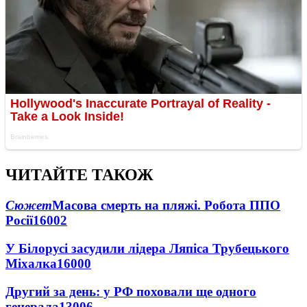
ЧИТАЙТЕ ТАКОЖ
Сюжет
Масова смерть на пляжі. Робота ППО
Росії
16002
У Білорусі засудили лідера Ляпіса Трубецького
Міхалка
16000
Другий за день: у РФ поховали ще одного
генерала
13006