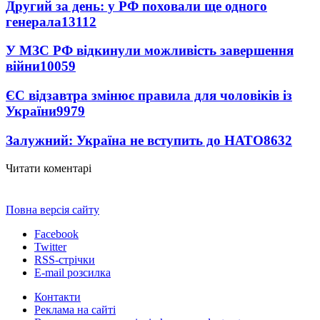
Другий за день: у РФ поховали ще одного
генерала
13112
У МЗС РФ відкинули можливість завершення
війни
10059
ЄС відзавтра змінює правила для чоловіків із
України
9979
Залужний: Україна не вступить до НАТО
8632
Читати коментарі
Повна версія сайту
Facebook
Twitter
RSS-стрічки
E-mail розсилка
Контакти
Реклама на сайті