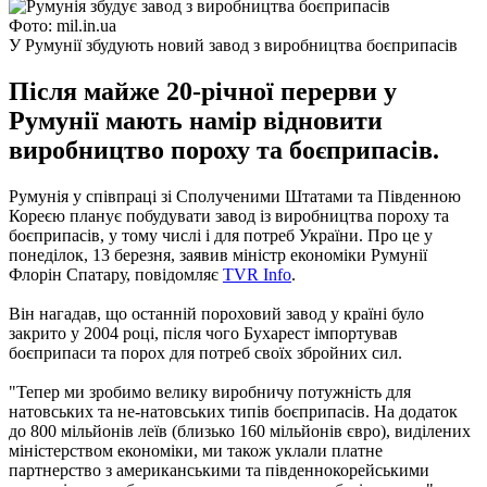
Фото: mil.in.ua
У Румунії збудують новий завод з виробництва боєприпасів
Після майже 20-річної перерви у
Румунії мають намір відновити
виробництво пороху та боєприпасів.
Румунія у співпраці зі Сполученими Штатами та Південною
Кореєю планує побудувати завод із виробництва пороху та
боєприпасів, у тому числі і для потреб України. Про це у
понеділок, 13 березня, заявив міністр економіки Румунії
Флорін Спатару, повідомляє
TVR Info
.
Він нагадав, що останній пороховий завод у країні було
закрито у 2004 році, після чого Бухарест імпортував
боєприпаси та порох для потреб своїх збройних сил.
"Тепер ми зробимо велику виробничу потужність для
натовських та не-натовських типів боєприпасів. На додаток
до 800 мільйонів леїв (близько 160 мільйонів євро), виділених
міністерством економіки, ми також уклали платне
партнерство з американськими та південнокорейськими