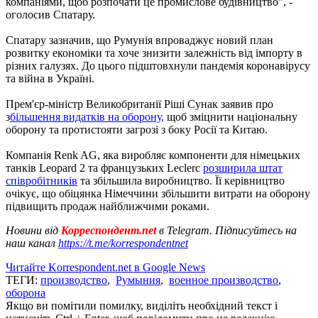
компаніями, щоб розпочати це промислове будівництво", -
оголосив Спатару.
Спатару зазначив, що Румунія впроваджує новий план
розвитку економіки та хоче знизити залежність від імпорту в
різних галузях. До цього підштовхнули пандемія коронавірусу
та війна в Україні.
Прем'єр-міністр Великобританії Ріші Сунак заявив про
з
більшення видатків на оборону,
щоб зміцнити національну
оборону та протистояти загрозі з боку Росії та Китаю.
Компанія Renk AG, яка виробляє компоненти для німецьких
танків Leopard 2 та французьких Leclerc
розширила штат
співробітників
та збільшила виробництво. Її керівництво
очікує, що обіцянка Німеччини збільшити витрати на оборону
підвищить продаж найближчими роками.
Новини від
Корреспондент.net
в Telegram. Підписуйтесь на
наш канал
https://t.me/korrespondentnet
Читайте Korrespondent.net в Google News
ТЕГИ:
производство
,
Румыния
,
военное производство
,
оборона
Якщо ви помітили помилку, виділіть необхідний текст і