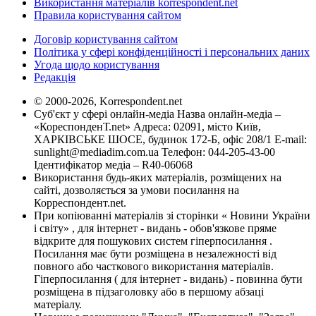
Використання матеріалів korrespondent.net
Правила користування сайтом
Договір користування сайтом
Політика у сфері конфіденційності і персональних даних
Угода щодо користування
Редакція
© 2000-2026, Korrespondent.net
Суб'єкт у сфері онлайн-медіа Назва онлайн-медіа –
«КореспонденТ.net» Адреса: 02091, місто Київ,
ХАРКІВСЬКЕ ШОСЕ, будинок 172-Б, офіс 208/1 E-mail:
sunlight@mediadim.com.ua
Телефон: 044-205-43-00
Ідентифікатор медіа – R40-06068
Використання будь-яких матеріалів, розміщених на
сайті, дозволяється за умови посилання на
Корреспондент.net.
При копіюванні матеріалів зі сторінки « Новини України
і світу» , для інтернет - видань - обов'язкове пряме
відкрите для пошукових систем гіперпосилання .
Посилання має бути розміщена в незалежності від
повного або часткового використання матеріалів.
Гіперпосилання ( для інтернет - видань) - повинна бути
розміщена в підзаголовку або в першому абзаці
матеріалу.