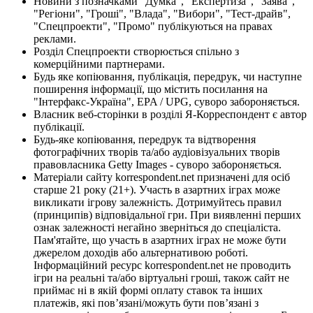
Новини з позначками "Думка", "Експертиза", "Заява",
"Регіони", "Гроші", "Влада", "Вибори", "Тест-драйв",
"Спецпроекти", "Промо" публікуються на правах
реклами.
Розділ Спецпроекти створюється спільно з
комерційними партнерами.
Будь яке копіювання, публікація, передрук, чи наступне
поширення інформації, що містить посилання на
"Інтерфакс-Україна", EPA / UPG, суворо забороняється.
Власник веб-сторінки в розділі Я-Корреспондент є автор
публікації.
Будь-яке копіювання, передрук та відтворення
фотографічних творів та/або аудіовізуальних творів
правовласника Getty Images - суворо забороняється.
Матеріали сайту korrespondent.net призначені для осіб
старше 21 року (21+). Участь в азартних іграх може
викликати ігрову залежність. Дотримуйтесь правил
(принципів) відповідальної гри. При виявленні перших
ознак залежності негайно зверніться до спеціаліста.
Пам'ятайте, що участь в азартних іграх не може бути
джерелом доходів або альтернативою роботі.
Інформаційний ресурс korrespondent.net не проводить
ігри на реальні та/або віртуальні гроші, також сайт не
приймає ні в якій формі оплату ставок та інших
платежів, які пов’язані/можуть бути пов’язані з