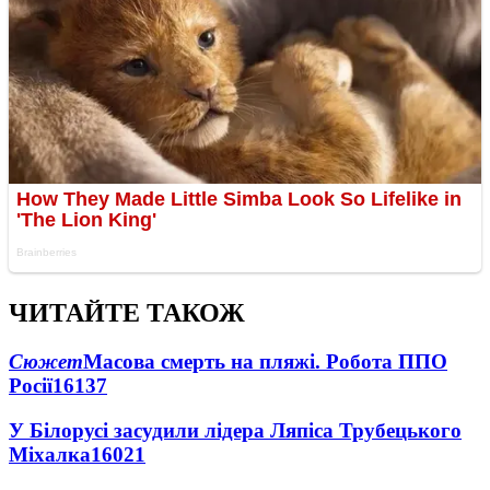
ЧИТАЙТЕ ТАКОЖ
Сюжет
Масова смерть на пляжі. Робота ППО
Росії
16137
У Білорусі засудили лідера Ляпіса Трубецького
Міхалка
16021