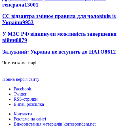
генерала
13001
ЄС відзавтра змінює правила для чоловіків із
України
9953
У МЗС РФ відкинули можливість завершення
війни
8879
Залужний: Україна не вступить до НАТО
8612
Читати коментарі
Повна версія сайту
Facebook
Twitter
RSS-стрічки
E-mail розсилка
Контакти
Реклама на сайті
Використання матеріалів korrespondent.net