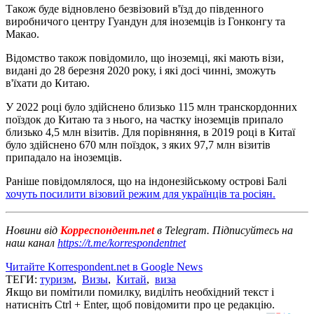
Також буде відновлено безвізовий в'їзд до південного
виробничого центру Гуандун для іноземців із Гонконгу та
Макао.
Відомство також повідомило, що іноземці, які мають візи,
видані до 28 березня 2020 року, і які досі чинні, зможуть
в'їхати до Китаю.
У 2022 році було здійснено близько 115 млн транскордонних
поїздок до Китаю та з нього, на частку іноземців припало
близько 4,5 млн візитів. Для порівняння, в 2019 році в Китаї
було здійснено 670 млн поїздок, з яких 97,7 млн візитів
припадало на іноземців.
Раніше повідомлялося, що на індонезійському острові Балі
хочуть посилити візовий режим для українців та росіян.
Новини від
Корреспондент.net
в Telegram. Підписуйтесь на
наш канал
https://t.me/korrespondentnet
Читайте Korrespondent.net в Google News
ТЕГИ:
туризм
,
Визы
,
Китай
,
виза
Якщо ви помітили помилку, виділіть необхідний текст і
натисніть Ctrl + Enter, щоб повідомити про це редакцію.