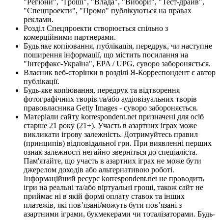
"Регіони", "Гроші", "Влада", "Вибори", "Тест-драйв",
"Спецпроекти", "Промо" публікуються на правах
реклами.
Розділ Спецпроекти створюється спільно з
комерційними партнерами.
Будь яке копіювання, публікація, передрук, чи наступне
поширення інформації, що містить посилання на
"Інтерфакс-Україна", EPA / UPG, суворо забороняється.
Власник веб-сторінки в розділі Я-Корреспондент є автор
публікації.
Будь-яке копіювання, передрук та відтворення
фотографічних творів та/або аудіовізуальних творів
правовласника Getty Images - суворо забороняється.
Матеріали сайту korrespondent.net призначені для осіб
старше 21 року (21+). Участь в азартних іграх може
викликати ігрову залежність. Дотримуйтесь правил
(принципів) відповідальної гри. При виявленні перших
ознак залежності негайно зверніться до спеціаліста.
Пам'ятайте, що участь в азартних іграх не може бути
джерелом доходів або альтернативою роботі.
Інформаційний ресурс korrespondent.net не проводить
ігри на реальні та/або віртуальні гроші, також сайт не
приймає ні в якій формі оплату ставок та інших
платежів, які пов’язані/можуть бути пов’язані з
азартними іграми, букмекерами чи тоталізаторами. Будь-