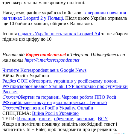
тренажерах та на маневровому полігоні.
Нагадаємо, раніше українські військові
завершили навчання
на танках Leopard 2 у Польщі.
Після цього Україна отримала
ще 10 бойових машин, обіцяних Варшавою.
Іспанія
надасть Україні шість танків Leopard А4
та незабаром
підніме цю цифру до 10.
Новини від
Корреспондент.net
в Telegram. Підписуйтесь на
наш канал
https://t.me/korrespondentnet
Читайте Korrespondent.net в Google News
Війна Росії з Україною
Радбез ООН обговорить українців у російському полоні
РФ прискорює аналог Starlink: ГУР розповіло про супутники
Рассвет
Сюжет
Жертви та поранені. Чергова робота ППО Росії
РФ найбільше атакує на двох напрямках - Генштаб
Сюжет
Вторгнення Росії в Україну. Онлайн
СПЕЦТЕМА:
Війна Росії з Україною
ТЕГИ:
Испания
,
танки
,
обучение
,
военные
,
ВСУ
Якщо ви помітили помилку, виділіть необхідний текст і
натисніть Ctrl + Enter, щоб повідомити про це редакцію.