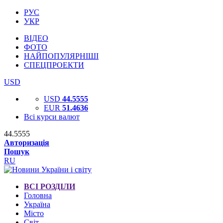
РУС
УКР
ВІДЕО
ФОТО
НАЙПОПУЛЯРНІШІ
СПЕЦПРОЕКТИ
USD
USD
44.5555
EUR
51.4636
Всі курси валют
44.5555
Авторизація
Пошук
RU
ВСІ РОЗДІЛИ
Головна
Україна
Місто
Світ