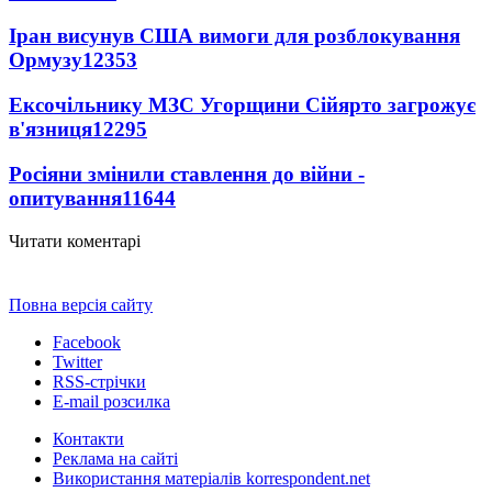
Іран висунув США вимоги для розблокування
Ормузу
12353
Ексочільнику МЗС Угорщини Сійярто загрожує
в'язниця
12295
Росіяни змінили ставлення до війни -
опитування
11644
Читати коментарі
Повна версія сайту
Facebook
Twitter
RSS-стрічки
E-mail розсилка
Контакти
Реклама на сайті
Використання матеріалів korrespondent.net