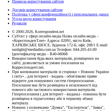
Правила користування сайтом
Договір користування сайтом
Політика у сфері конфіденційності і персональних даних
Угода щодо користування
Редакція
© 2000-2026, Korrespondent.net
Суб'єкт у сфері онлайн-медіа Назва онлайн-медіа –
«КореспонденТ.net» Адреса: 02091, місто Київ,
ХАРКІВСЬКЕ ШОСЕ, будинок 172-Б, офіс 208/1 E-mail:
sunlight@mediadim.com.ua
Телефон: 044-205-43-00
Ідентифікатор медіа – R40-06068
Використання будь-яких матеріалів, розміщених на
сайті, дозволяється за умови посилання на
Корреспондент.net.
При копіюванні матеріалів зі сторінки « Новини України
і світу» , для інтернет - видань - обов'язкове пряме
відкрите для пошукових систем гіперпосилання .
Посилання має бути розміщена в незалежності від
повного або часткового використання матеріалів.
Гіперпосилання ( для інтернет - видань) - повинна бути
розміщена в підзаголовку або в першому абзаці
матеріалу.
Новини з позначками "Думка", "Експертиза", "Заява",