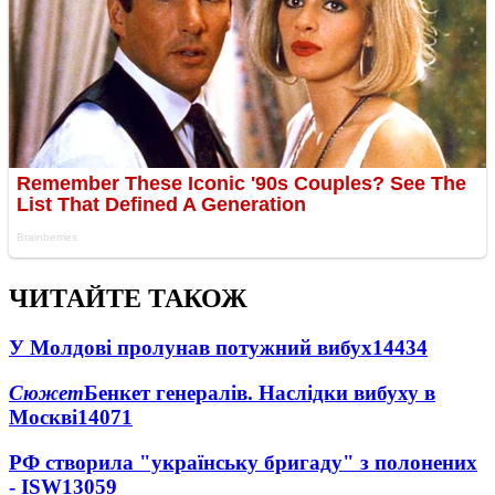
ЧИТАЙТЕ ТАКОЖ
У Молдові пролунав потужний вибух
14434
Сюжет
Бенкет генералів. Наслідки вибуху в
Москві
14071
РФ створила "українську бригаду" з полонених
- ISW
13059