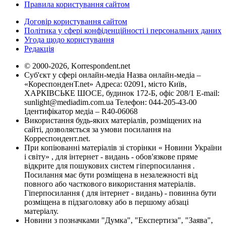
Правила користування сайтом
Договір користування сайтом
Політика у сфері конфіденційності і персональних даних
Угода щодо користування
Редакція
© 2000-2026, Korrespondent.net
Суб'єкт у сфері онлайн-медіа Назва онлайн-медіа –
«КореспонденТ.net» Адреса: 02091, місто Київ,
ХАРКІВСЬКЕ ШОСЕ, будинок 172-Б, офіс 208/1 E-mail:
sunlight@mediadim.com.ua
Телефон: 044-205-43-00
Ідентифікатор медіа – R40-06068
Використання будь-яких матеріалів, розміщених на
сайті, дозволяється за умови посилання на
Корреспондент.net.
При копіюванні матеріалів зі сторінки « Новини України
і світу» , для інтернет - видань - обов'язкове пряме
відкрите для пошукових систем гіперпосилання .
Посилання має бути розміщена в незалежності від
повного або часткового використання матеріалів.
Гіперпосилання ( для інтернет - видань) - повинна бути
розміщена в підзаголовку або в першому абзаці
матеріалу.
Новини з позначками "Думка", "Експертиза", "Заява",