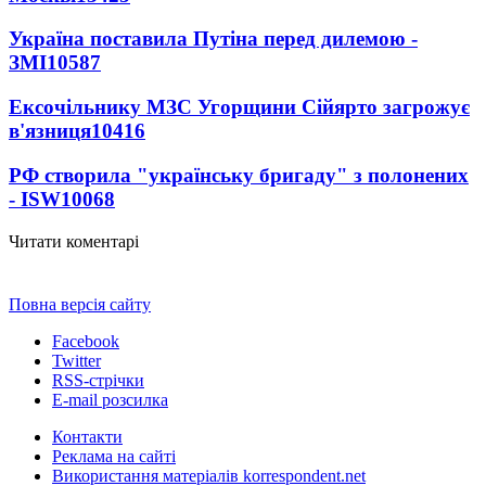
Україна поставила Путіна перед дилемою -
ЗМІ
10587
Ексочільнику МЗС Угорщини Сійярто загрожує
в'язниця
10416
РФ створила "українську бригаду" з полонених
- ISW
10068
Читати коментарі
Повна версія сайту
Facebook
Twitter
RSS-стрічки
E-mail розсилка
Контакти
Реклама на сайті
Використання матеріалів korrespondent.net