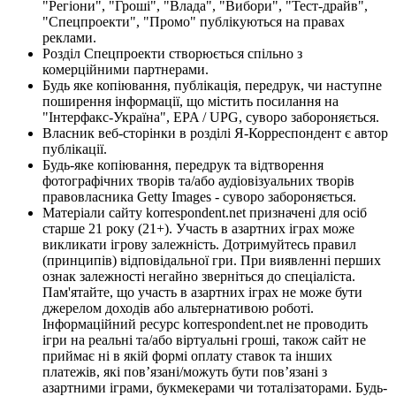
"Регіони", "Гроші", "Влада", "Вибори", "Тест-драйв",
"Спецпроекти", "Промо" публікуються на правах
реклами.
Розділ Спецпроекти створюється спільно з
комерційними партнерами.
Будь яке копіювання, публікація, передрук, чи наступне
поширення інформації, що містить посилання на
"Інтерфакс-Україна", EPA / UPG, суворо забороняється.
Власник веб-сторінки в розділі Я-Корреспондент є автор
публікації.
Будь-яке копіювання, передрук та відтворення
фотографічних творів та/або аудіовізуальних творів
правовласника Getty Images - суворо забороняється.
Матеріали сайту korrespondent.net призначені для осіб
старше 21 року (21+). Участь в азартних іграх може
викликати ігрову залежність. Дотримуйтесь правил
(принципів) відповідальної гри. При виявленні перших
ознак залежності негайно зверніться до спеціаліста.
Пам'ятайте, що участь в азартних іграх не може бути
джерелом доходів або альтернативою роботі.
Інформаційний ресурс korrespondent.net не проводить
ігри на реальні та/або віртуальні гроші, також сайт не
приймає ні в якій формі оплату ставок та інших
платежів, які пов’язані/можуть бути пов’язані з
азартними іграми, букмекерами чи тоталізаторами. Будь-