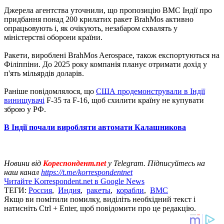
Джерела агентства уточнили, що пропозицію ВМС Індії про
придбання понад 200 крилатих ракет BrahMos активно
опрацьовують і, як очікують, незабаром схвалять у
міністерстві оборони країни.
Ракети, вироблені BrahMos Aerospace, також експортуються на
Філіппіни. До 2025 року компанія планує отримати дохід у
п'ять мільярдів доларів.
Раніше повідомлялося, що
США продемонстрували в Індії
винищувачі
F-35 та F-16, щоб схилити країну не купувати
зброю у РФ.
В Індії почали виробляти автомати Калашникова
Новини від
Кореспондент.net
у Telegram. Підписуйтесь на
наш канал
https://t.me/korrespondentnet
Читайте Korrespondent.net в Google News
ТЕГИ:
Россия
,
Индия
,
ракеты
,
корабли
,
ВМС
Якщо ви помітили помилку, виділіть необхідний текст і
натисніть Ctrl + Enter, щоб повідомити про це редакцію.