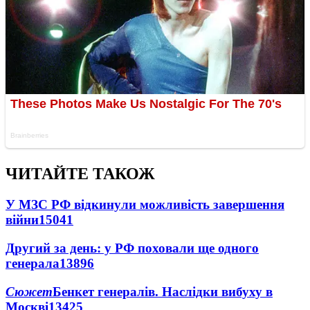
ЧИТАЙТЕ ТАКОЖ
У МЗС РФ відкинули можливість завершення
війни
15041
Другий за день: у РФ поховали ще одного
генерала
13896
Сюжет
Бенкет генералів. Наслідки вибуху в
Москві
13425