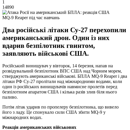
1
14890
MQ-9 Reaper під час навчань
Два російські літаки Су-27 перехопили
американський дрон. Один із них
вдарив безпілотник гвинтом,
заявляють військові США.
Російський винищувач у вівторок, 14 березня, напав на
розвідувальний безпілотник ВПС США над Чорним морем,
стверджують американські військові. БПЛА MQ-9 Reaper і два
літаки РФ Су-27 пролітали над міжнародними водами, коли
один із російських винищувачів навмисне пролетів перед
безпілотним апаратом США і кілька разів злив біля нього
паливо.
Потім літак ударив по пропелеру безпілотника, що вивело
його з ладу. Це спонукало сили США збити MQ-9 у
міжнародних водах.
Реакція американських військових