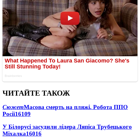
ЧИТАЙТЕ ТАКОЖ
Сюжет
Масова смерть на пляжі. Робота ППО
Росії
16109
У Білорусі засудили лідера Ляпіса Трубецького
Міхалка
16016