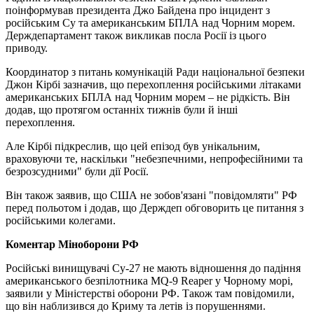
поінформував президента Джо Байдена про інцидент з
російським Су та американським БПЛА над Чорним морем.
Держдепартамент також викликав посла Росії із цього
приводу.
Координатор з питань комунікацій Ради національної безпеки
Джон Кірбі зазначив, що перехоплення російськими літаками
американських БПЛА над Чорним морем – не рідкість. Він
додав, що протягом останніх тижнів були й інші
перехоплення.
Але Кірбі підкреслив, що цей епізод був унікальним,
враховуючи те, наскільки "небезпечними, непрофесійними та
безрозсудними" були дії Росії.
Він також заявив, що США не зобов'язані "повідомляти" РФ
перед польотом і додав, що Держдеп обговорить це питання з
російськими колегами.
Коментар Міноборони РФ
Російські винищувачі Су-27 не мають відношення до падіння
американського безпілотника MQ-9 Reaper у Чорному морі,
заявили у Міністерстві оборони РФ. Також там повідомили,
що він наблизився до Криму та летів із порушеннями.