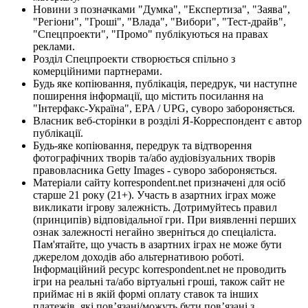
Новини з позначками "Думка", "Експертиза", "Заява",
"Регіони", "Гроші", "Влада", "Вибори", "Тест-драйв",
"Спецпроекти", "Промо" публікуються на правах
реклами.
Розділ Спецпроекти створюється спільно з
комерційними партнерами.
Будь яке копіювання, публікація, передрук, чи наступне
поширення інформації, що містить посилання на
"Інтерфакс-Україна", EPA / UPG, суворо забороняється.
Власник веб-сторінки в розділі Я-Корреспондент є автор
публікації.
Будь-яке копіювання, передрук та відтворення
фотографічних творів та/або аудіовізуальних творів
правовласника Getty Images - суворо забороняється.
Матеріали сайту korrespondent.net призначені для осіб
старше 21 року (21+). Участь в азартних іграх може
викликати ігрову залежність. Дотримуйтесь правил
(принципів) відповідальної гри. При виявленні перших
ознак залежності негайно зверніться до спеціаліста.
Пам'ятайте, що участь в азартних іграх не може бути
джерелом доходів або альтернативою роботі.
Інформаційний ресурс korrespondent.net не проводить
ігри на реальні та/або віртуальні гроші, також сайт не
приймає ні в якій формі оплату ставок та інших
платежів, які пов’язані/можуть бути пов’язані з