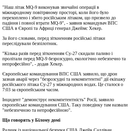
"Наш літак MQ-9 виконував звичайні операції в
міжнародному повітряному просторі, коли його було
перехоплено і збито російським літаком, що призвело до
падіння і повної втрати MQ-9", - заявив командувач ВПС
США в Європі та Африці генерал Джеймс Хекер.
За його словами, перед зіткненням російські літаки
переслідували безпілотник.
"Кілька разів перед зіткненням Су-27 скидали паливо і
пролітали перед MQ-9 безрозсудно, екологічно небезпечно та
непрофесійно", - додав Хекер.
Європейське командування ВПС США заявило, що дрон
зазнав аварії через "безрозсудні та некомпетентні" дії екіпажу
російського літака Су-27 у міжнародних водах. Це сталося о
7:03 за європейським часом.
Інцидент "демонструє некомпетентність" Росії, заявило
європейське командування США. Таку поведінку там назвали
"небезпечною та непрофесійною".
Що говорять у Білому домі
Радник із національної безпеки США Джейк Салліван