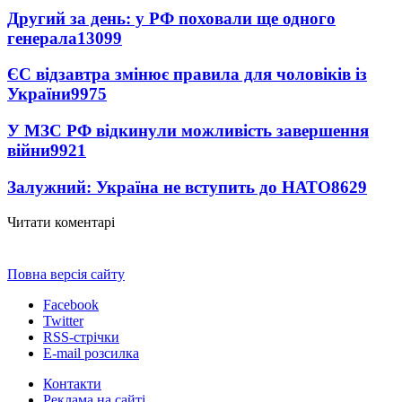
Другий за день: у РФ поховали ще одного
генерала
13099
ЄС відзавтра змінює правила для чоловіків із
України
9975
У МЗС РФ відкинули можливість завершення
війни
9921
Залужний: Україна не вступить до НАТО
8629
Читати коментарі
Повна версія сайту
Facebook
Twitter
RSS-стрічки
E-mail розсилка
Контакти
Реклама на сайті