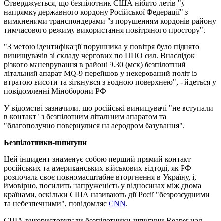
Стверджується, що безпілотник США нібито летів "у
напрямку державного кордону Російської Федерації" з
вимкненими транспондерами "з порушенням кордонів району
тимчасового режиму використання повітряного простору".
"З метою ідентифікації порушника у повітря було піднято
винищувачів зі складу чергових по ППО сил. Внаслідок
різкого маневрування в районі 9.30 (мск) безпілотний
літальний апарат MQ-9 перейшов у некерований політ із
втратою висоти та зіткнувся з водною поверхнею", - йдеться у
повідомленні Міноборони РФ
У відомстві зазначили, що російські винищувачі "не вступали
в контакт" з безпілотним літальним апаратом та
"благополучно повернулися на аеродром базування".
Безпілотники-шпигуни
Цей інцидент знаменує собою перший прямий контакт
російських та американських військових відтоді, як РФ
розпочала своє повномасштабне вторгнення в Україну, і,
ймовірно, посилить напруженість у відносинах між двома
країнами, оскільки США називають дії Росії "безрозсудними
та небезпечними", повідомляє
CNN
.
США використовували безпілотники-шпигуни Reaper над