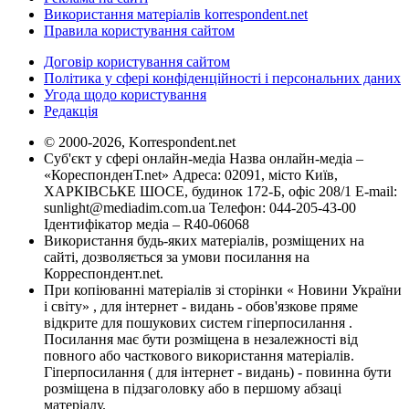
Використання матеріалів korrespondent.net
Правила користування сайтом
Договір користування сайтом
Політика у сфері конфіденційності і персональних даних
Угода щодо користування
Редакція
© 2000-2026, Korrespondent.net
Суб'єкт у сфері онлайн-медіа Назва онлайн-медіа –
«КореспонденТ.net» Адреса: 02091, місто Київ,
ХАРКІВСЬКЕ ШОСЕ, будинок 172-Б, офіс 208/1 E-mail:
sunlight@mediadim.com.ua
Телефон: 044-205-43-00
Ідентифікатор медіа – R40-06068
Використання будь-яких матеріалів, розміщених на
сайті, дозволяється за умови посилання на
Корреспондент.net.
При копіюванні матеріалів зі сторінки « Новини України
і світу» , для інтернет - видань - обов'язкове пряме
відкрите для пошукових систем гіперпосилання .
Посилання має бути розміщена в незалежності від
повного або часткового використання матеріалів.
Гіперпосилання ( для інтернет - видань) - повинна бути
розміщена в підзаголовку або в першому абзаці
матеріалу.