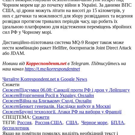
Чорним морем ще до початку війни в Україні. За даними ВПС
США, ці дрони можуть літати на висоті до 15 кілометрів, у
них є датчики та можливості для збору розвідданих та ведення
розвідки протягом тривалих періодів часу, що робить їх
ідеальною платформою для відстеження переміщень збройних
сил РФ у Чорному морі.
Дистанційно-пілотована система MQ-9 Reaper також може
нести комбінацію ракет Hellfire, боєприпасів Joint Direct Attack
або JDAM.
Новини від
Корреспондент.net
в Telegram. Підписуйтесь на
наш канал
https://t.me/korrespondentnet
Читайте Korrespondent.net в Google News
Сюжети
Сюжет
Підсумки 06.08: Санкції проти РФ і дрон у Лейпцигу
Сюжет
Вторгнення Росії в Україну. Онлайн
Сюжет
Війна на Близькому Сході. Онлайн
Сюжет
Бенкет генералів. Наслідки вибуху в Москві
Сюжет
Брудні технології. Атаки РФ на вибори у Франції
СПЕЦТЕМА:
Сюжети
ТЕГИ:
Россия
,
Россия-США
,
США
,
Черное море
,
БПЛА
,
беспилотник
Якщо ви помітили помилку, виділіть необхідний текст і