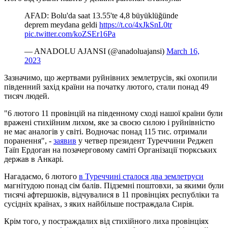
AFAD: Bolu'da saat 13.55'te 4,8 büyüklüğünde
deprem meydana geldi
https://t.co/4xJkSnL0tr
pic.twitter.com/koZSEr16Pa
— ANADOLU AJANSI (@anadoluajansi)
March 16,
2023
Зазначимо, що жертвами руйнівних землетрусів, які охопили
південний захід країни на початку лютого, стали понад 49
тисяч людей.
"6 лютого 11 провінцій на південному сході нашої країни були
вражені стихійним лихом, яке за своєю силою і руйнівністю
не має аналогів у світі. Водночас понад 115 тис. отримали
поранення", -
заявив
у четвер президент Туреччини Реджеп
Таїп Ердоган на позачерговому саміті Організації тюркських
держав в Анкарі.
Нагадаємо, 6 лютого
в Туреччині сталося два землетруси
магнітудою понад сім балів. Підземні поштовхи, за якими були
тисячі афтершоків, відчувалися в 11 провінціях республіки та
сусідніх країнах, з яких найбільше постраждала Сирія.
Крім того, у постраждалих від стихійного лиха провінціях