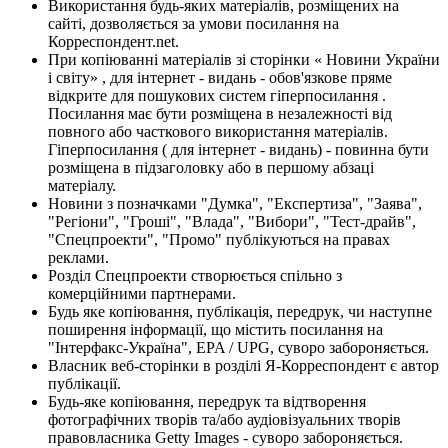
Використання будь-яких матеріалів, розміщених на
сайті, дозволяється за умови посилання на
Корреспондент.net.
При копіюванні матеріалів зі сторінки « Новини України
і світу» , для інтернет - видань - обов'язкове пряме
відкрите для пошукових систем гіперпосилання .
Посилання має бути розміщена в незалежності від
повного або часткового використання матеріалів.
Гіперпосилання ( для інтернет - видань) - повинна бути
розміщена в підзаголовку або в першому абзаці
матеріалу.
Новини з позначками "Думка", "Експертиза", "Заява",
"Регіони", "Гроші", "Влада", "Вибори", "Тест-драйв",
"Спецпроекти", "Промо" публікуються на правах
реклами.
Розділ Спецпроекти створюється спільно з
комерційними партнерами.
Будь яке копіювання, публікація, передрук, чи наступне
поширення інформації, що містить посилання на
"Інтерфакс-Україна", EPA / UPG, суворо забороняється.
Власник веб-сторінки в розділі Я-Корреспондент є автор
публікації.
Будь-яке копіювання, передрук та відтворення
фотографічних творів та/або аудіовізуальних творів
правовласника Getty Images - суворо забороняється.