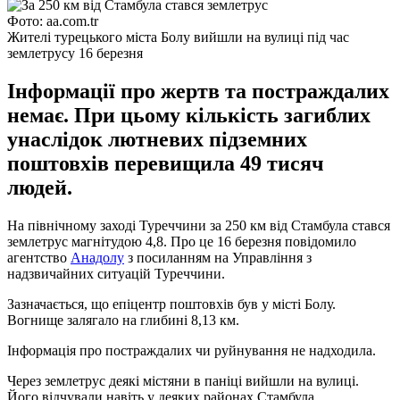
Фото: aa.com.tr
Жителі турецького міста Болу вийшли на вулиці під час
землетрусу 16 березня
Інформації про жертв та постраждалих
немає. При цьому кількість загиблих
унаслідок лютневих підземних
поштовхів перевищила 49 тисяч
людей.
На північному заході Туреччини за 250 км від Стамбула стався
землетрус магнітудою 4,8. Про це 16 березня повідомило
агентство
Анадолу
з посиланням на Управління з
надзвичайних ситуацій Туреччини.
Зазначається, що епіцентр поштовхів був у місті Болу.
Вогнище залягало на глибині 8,13 км.
Інформація про постраждалих чи руйнування не надходила.
Через землетрус деякі містяни в паніці вийшли на вулиці.
Його відчували навіть у деяких районах Стамбула.