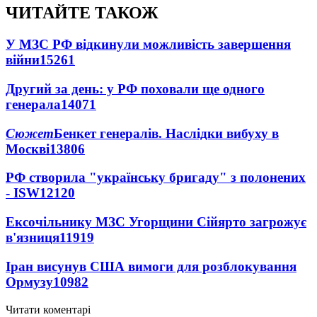
ЧИТАЙТЕ ТАКОЖ
У МЗС РФ відкинули можливість завершення
війни
15261
Другий за день: у РФ поховали ще одного
генерала
14071
Сюжет
Бенкет генералів. Наслідки вибуху в
Москві
13806
РФ створила "українську бригаду" з полонених
- ISW
12120
Ексочільнику МЗС Угорщини Сійярто загрожує
в'язниця
11919
Іран висунув США вимоги для розблокування
Ормузу
10982
Читати коментарі