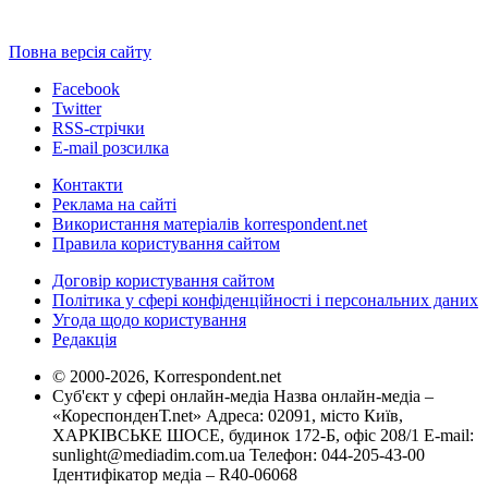
Повна версія сайту
Facebook
Twitter
RSS-стрічки
E-mail розсилка
Контакти
Реклама на сайті
Використання матеріалів korrespondent.net
Правила користування сайтом
Договір користування сайтом
Політика у сфері конфіденційності і персональних даних
Угода щодо користування
Редакція
© 2000-2026, Korrespondent.net
Суб'єкт у сфері онлайн-медіа Назва онлайн-медіа –
«КореспонденТ.net» Адреса: 02091, місто Київ,
ХАРКІВСЬКЕ ШОСЕ, будинок 172-Б, офіс 208/1 E-mail:
sunlight@mediadim.com.ua
Телефон: 044-205-43-00
Ідентифікатор медіа – R40-06068