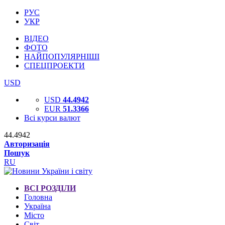
РУС
УКР
ВІДЕО
ФОТО
НАЙПОПУЛЯРНІШІ
СПЕЦПРОЕКТИ
USD
USD
44.4942
EUR
51.3366
Всі курси валют
44.4942
Авторизація
Пошук
RU
ВСІ РОЗДІЛИ
Головна
Україна
Місто
Світ