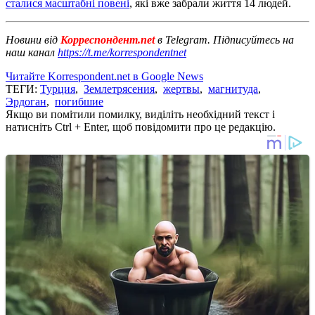
сталися масштабні повені
, які вже забрали життя 14 людей.
Новини від
Корреспондент.net
в Telegram. Підписуйтесь на
наш канал
https://t.me/korrespondentnet
Читайте Korrespondent.net в Google News
ТЕГИ:
Турция
,
Землетрясения
,
жертвы
,
магнитуда
,
Эрдоган
,
погибшие
Якщо ви помітили помилку, виділіть необхідний текст і
натисніть Ctrl + Enter, щоб повідомити про це редакцію.