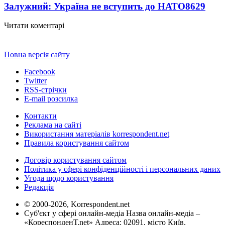
Залужний: Україна не вступить до НАТО
8629
Читати коментарі
Повна версія сайту
Facebook
Twitter
RSS-стрічки
E-mail розсилка
Контакти
Реклама на сайті
Використання матеріалів korrespondent.net
Правила користування сайтом
Договір користування сайтом
Політика у сфері конфіденційності і персональних даних
Угода щодо користування
Редакція
© 2000-2026, Korrespondent.net
Суб'єкт у сфері онлайн-медіа Назва онлайн-медіа –
«КореспонденТ.net» Адреса: 02091, місто Київ,