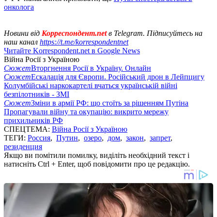
онколога
Новини від
Корреспондент.net
в Telegram. Підписуйтесь на
наш канал
https://t.me/korrespondentnet
Читайте Korrespondent.net в Google News
Війна Росії з Україною
Сюжет
Вторгнення Росії в Україну. Онлайн
Сюжет
Ескалація для Європи. Російський дрон в Лейпцигу
Колумбійські наркокартелі вчаться українській війні
безпілотників - ЗМІ
Сюжет
Зміни в армії РФ: що стоїть за рішенням Путіна
Пропагували війну та окупацію: викрито мережу
прихильників РФ
СПЕЦТЕМА:
Війна Росії з Україною
ТЕГИ:
Россия
,
Путин
,
озеро
,
дом
,
закон
,
запрет
,
резиденция
Якщо ви помітили помилку, виділіть необхідний текст і
натисніть Ctrl + Enter, щоб повідомити про це редакцію.