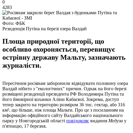
0
4283
Фото: ФБК
Резиденція Путіна на березі озера Валдай
Площа природної території, що
особливо охороняється, перевищує
острівну державу Мальту, зазначають
журналісти.
Пересічним росіянам заборонили відвідувати половину озера
Валдай нібито з "екологічних" причин. Однак на його березі
розміщені резиденції президента РФ Володимира Путіна та
його ймовірної коханки Аліни Кабаєвої. Зокрема, доступ
тепер закрито на територію розміром 36 тис. гектар, або 316
км², що більше, ніж площа Мальти. Про це з посиланням на
інформацію офіційного сайту Валдайського національного
парку у Новгородській області
повідомляє
видання
Медуза
у
п'ятницю, 17 березня.