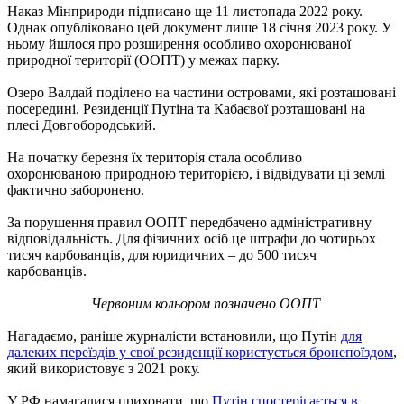
Наказ Мінприроди підписано ще 11 листопада 2022 року.
Однак опубліковано цей документ лише 18 січня 2023 року. У
ньому йшлося про розширення особливо охоронюваної
природної території (ООПТ) у межах парку.
Озеро Валдай поділено на частини островами, які розташовані
посередині. Резиденції Путіна та Кабаєвої розташовані на
плесі Довгобородський.
На початку березня їх територія стала особливо
охоронюваною природною територією, і відвідувати ці землі
фактично заборонено.
За порушення правил ООПТ передбачено адміністративну
відповідальність. Для фізичних осіб це штрафи до чотирьох
тисяч карбованців, для юридичних – до 500 тисяч
карбованців.
Червоним кольором позначено ООПТ
Нагадаємо, раніше журналісти встановили, що Путін
для
далеких переїздів у свої резиденції користується бронепоїздом
,
який використовує з 2021 року.
У РФ намагалися приховати, що
Путін спостерігається в