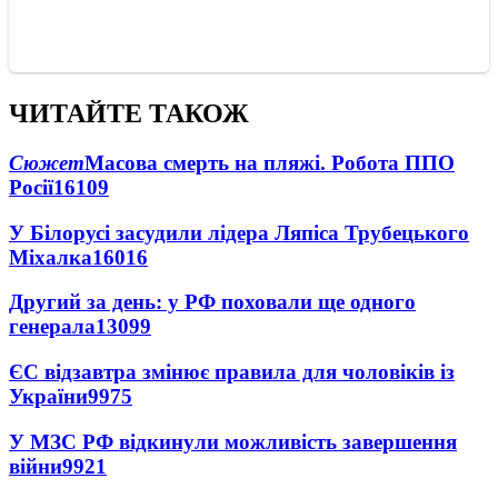
ЧИТАЙТЕ ТАКОЖ
Сюжет
Масова смерть на пляжі. Робота ППО
Росії
16109
У Білорусі засудили лідера Ляпіса Трубецького
Міхалка
16016
Другий за день: у РФ поховали ще одного
генерала
13099
ЄС відзавтра змінює правила для чоловіків із
України
9975
У МЗС РФ відкинули можливість завершення
війни
9921