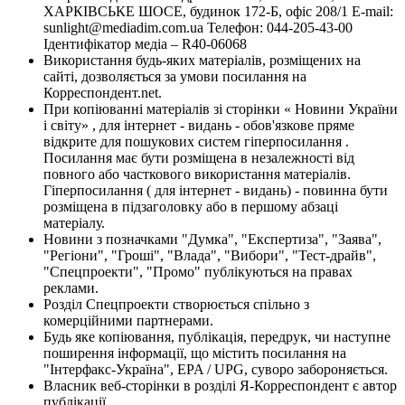
ХАРКІВСЬКЕ ШОСЕ, будинок 172-Б, офіс 208/1 E-mail:
sunlight@mediadim.com.ua
Телефон: 044-205-43-00
Ідентифікатор медіа – R40-06068
Використання будь-яких матеріалів, розміщених на
сайті, дозволяється за умови посилання на
Корреспондент.net.
При копіюванні матеріалів зі сторінки « Новини України
і світу» , для інтернет - видань - обов'язкове пряме
відкрите для пошукових систем гіперпосилання .
Посилання має бути розміщена в незалежності від
повного або часткового використання матеріалів.
Гіперпосилання ( для інтернет - видань) - повинна бути
розміщена в підзаголовку або в першому абзаці
матеріалу.
Новини з позначками "Думка", "Експертиза", "Заява",
"Регіони", "Гроші", "Влада", "Вибори", "Тест-драйв",
"Спецпроекти", "Промо" публікуються на правах
реклами.
Розділ Спецпроекти створюється спільно з
комерційними партнерами.
Будь яке копіювання, публікація, передрук, чи наступне
поширення інформації, що містить посилання на
"Інтерфакс-Україна", EPA / UPG, суворо забороняється.
Власник веб-сторінки в розділі Я-Корреспондент є автор
публікації.